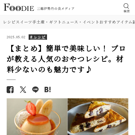
検索
レシピ
スイーツ
手土産・ギフト
ニュース・イベント
おすすめアイテム
# レシピ
2025.05.02
【まとめ】簡単で美味しい！ プロ
が教える人気のおやつレシピ。材
食材
【膨らまない悩み解消】シフォ
【基本の塩分18%】手作り梅干
料少ないのも魅力です♪
ンケーキの簡単レシピ。人気の
しのレシピ（作り方）。初めて
肉
紅茶＆バナナ味も紹介！
でも失敗しにくい！
野菜
【プロ】失敗しないシュークリ
【プロが解説】らっきょうの漬
ームの簡単レシピ。冷凍保存ワ
け方。「甘酢漬け」と「塩漬
ザや生地アレンジも必見！
け」2つのレシピ
料理の種類
カリカリ＆やわらか新食感「カ
【シェフ直伝】ジェノベーゼソ
ヌレ」簡単レシピ。人気のチョ
調理法
ースのレシピ。意外なコツはオ
コ、プレーン、いちごアレンジも
リーブ油を使わないこと!?