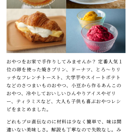
♡
イベント・ピックアップ
柚子胡椒（ゆずこしょう）の自
【まとめ】プロ直伝、栗・さつ
家製レシピ。市販品では味わえ
まいも・かぼちゃの人気スイー
ないフレッシュさ！
ツ簡単レシピ10選
【基本】とうもろこしのゆで
春の香り！「よもぎ餅（草
方。甘さを120%引き出すには、
餅）」の作り方。乾燥よもぎ、
水から皮付き＆時間をかけて加
米の粉レシピもご紹介
熱が正解！
卵と練乳に技あり♡ ふわふわむ
おやつをお家で手作りしてみませんか？ 定番人気１
【初心者必見】干さない、シソ
っちり簡単「蒸しパン」レシ
不要！ 昔ながらの塩漬け梅干し
位の卵を使った焼きプリン、ドーナツ、とろ〜りリ
ピ。人気のさつまいも黒糖味
の簡単な作り方
ッチなフレンチトースト、大学芋やスイートポテト
も！
などのさつまいものおやつ、小豆から作るあんこの
【プロ直伝】ふわふわ＆もちも
モヒートの基本レシピ。すっきり
おやつ、冷やしておいしいひんやりアイスやゼリ
ち「手作りドーナツ」レシピ。
爽快！
ー、ティラミスなど、大人も子供も喜ぶおやつレシ
カスタード入りも紹介♡
ピをまとめました。
【プロ直伝】カリッ＆しっとり
MORE
「フィナンシェ」人気レシピ。専
どれもプロ直伝なのに材料は少なく簡単で、味は間
用の型なしでも簡単に焼けま
違いない美味しさ。解説も丁寧なので失敗なし。み