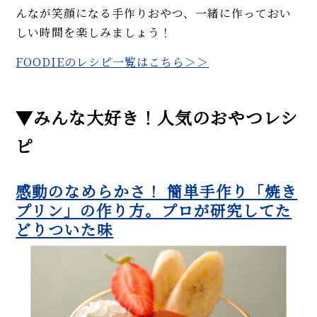
す！
んなが笑顔になる手作りおやつ、一緒に作っておい
【違いも解説】ぜんざい（お汁
しい時間を楽しみましょう！
粉）の作り方。濃厚とあっさり
の2タイプを紹介！
FOODIEのレシピ一覧はこちら＞＞
【簡単】人気の柚子レシピ3品
（ジャム、柚子大根、柚子味
噌）で香りを丸ごとたっぷり堪
▼みんな大好き！人気のおやつレシ
能！
ピ
MORE
感動のなめらかさ！ 簡単手作り「焼き
プリン」の作り方。プロが研究してた
どりついた味