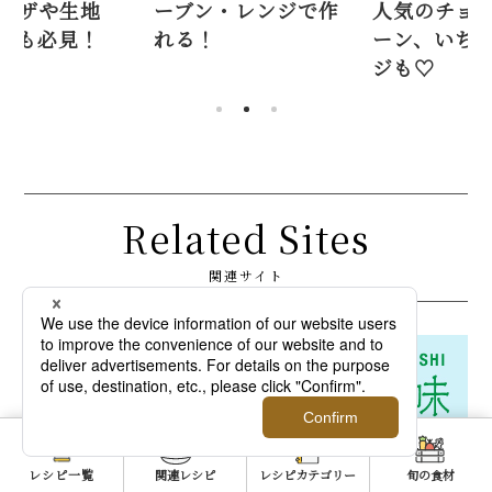
・レンジで作
人気のチョコ、プレ
凍保存ワザ
ーン、いちごアレン
アレンジも
ジも♡
Related Sites
関連サイト
レシピ一覧
関連レシピ
レシピカテゴリー
旬の食材