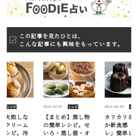
この記事を見たひとは、
こんな記事にも興味をもっています。
7
2026.02.03
2026.02.18
レシピ
レシピ
レシ
め】蒸し物
カリカリ＆やわら
【プロ】失
レシピ。せ
か新食感「カヌ
いシューク
蒸し器・オ
レ」簡単レシピ。
の簡単レシ