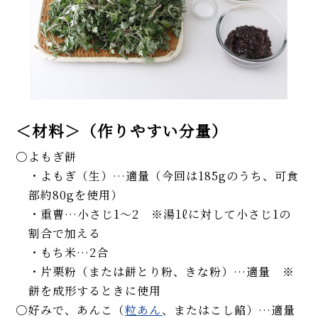
＜材料＞（作りやすい分量）
よもぎ餅
・よもぎ（生）…適量（今回は185gのうち、可食
部約80gを使用）
・重曹…小さじ1～2 ※湯1ℓに対して小さじ1の
割合で加える
・もち米…2合
・片栗粉（または餅とり粉、きな粉）…適量 ※
餅を成形するときに使用
好みで、あんこ（
粒あん
、またはこし餡）…適量