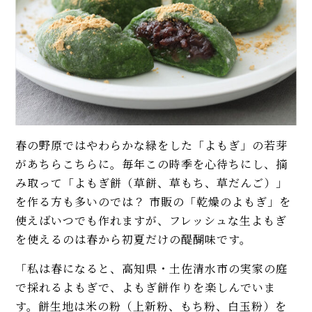
くするコツも解説！
イベント・ピックアップ
【簡単】ゴロゴロひき肉が美
柚子胡椒（ゆずこしょう）の自
味！ 沖縄「タコライス」本格レ
家製レシピ。市販品では味わえ
シピ。辛さ調節できて子どもに
ないフレッシュさ！
も人気
【基本】とうもろこしのゆで
【本格】韓国料理店「石焼きビ
方。甘さを120%引き出すには、
ビンパ」人気レシピ。具材のナム
水から皮付き＆時間をかけて加
ル、ひき肉、タレの味付けに注
熱が正解！
目！
春の野原ではやわらかな緑をした「よもぎ」の若芽
【初心者必見】干さない、シソ
【簡単】豚しゃぶ肉の人気レシ
不要！ 昔ながらの塩漬け梅干し
があちらこちらに。毎年この時季を心待ちにし、摘
ピ4品。サラダはタレ2種、つけ
の簡単な作り方
麺、よだれ豚。パサつかない茹
み取って「よもぎ餅（草餅、草もち、草だんご）」
で方も解説！
を作る方も多いのでは？ 市販の「乾燥のよもぎ」を
【簡単】こんにゃくレシピ4品。
モヒートの基本レシピ。すっきり
使えばいつでも作れますが、フレッシュな生よもぎ
甘辛味の煮物、炒め物、サラ
爽快！
を使えるのは春から初夏だけの醍醐味です。
ダ、唐揚げ…アク抜き、栄養も解
説！
「私は春になると、高知県・土佐清水市の実家の庭
MORE
エリックサウス直伝「本格バタ
で採れるよもぎで、よもぎ餅作りを楽しんでいま
ーチキンカレー」人気レシピ。
す。餅生地は米の粉（上新粉、もち粉、白玉粉）を