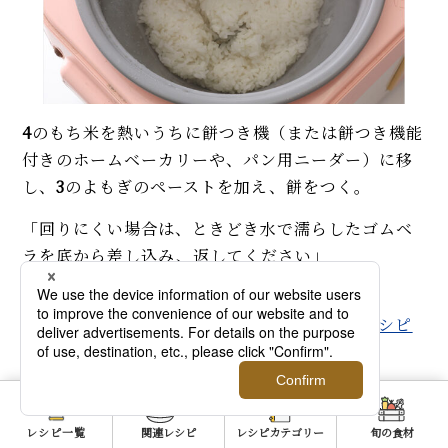
4
のもち米を熱いうちに餅つき機（または餅つき機能
付きのホームベーカリーや、パン用ニーダー）に移
し、
3
のよもぎのペーストを加え、餅をつく。
「回りにくい場合は、ときどき水で濡らしたゴムベ
ラを底から差し込み、返してください」
▼関連記事をチェック！
餅つき機を使わず、つきたて餅を手作りするレシピ
は
こちら＞＞
レシピ一覧
関連レシピ
レシピカテゴリー
旬の食材