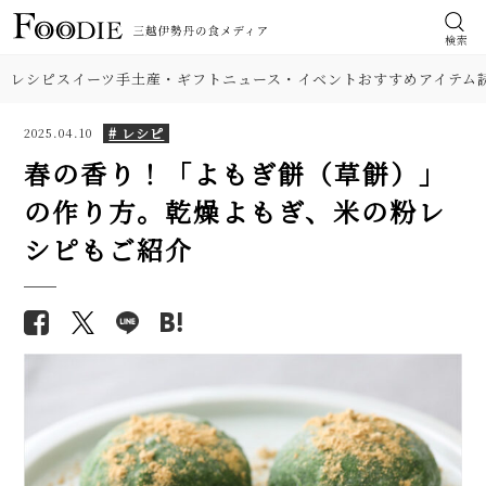
検索
レシピ
スイーツ
手土産・ギフト
ニュース・イベント
おすすめアイテム
# レシピ
2025.04.10
春の香り！「よもぎ餅（草餅）」
の作り方。乾燥よもぎ、米の粉レ
食材
【簡単】ピーマンの肉詰め人気
【基本の塩分18%】手作り梅干
シピもご紹介
レシピ。洋風・和風2品。剥がれ
しのレシピ（作り方）。初めて
肉
ない焼き方も解説！
でも失敗しにくい！
野菜
【人気】甘みが濃い！ 簡単とう
【プロが解説】らっきょうの漬
もろこしご飯のレシピ2品。炒め
け方。「甘酢漬け」と「塩漬
て混ぜるだけ
け」2つのレシピ
料理の種類
【人気】鶏ささみの簡単レシピ5
【シェフ直伝】ジェノベーゼソ
品。しょうゆ焼き、大葉チーズフ
調理法
ースのレシピ。意外なコツはオ
ライ…筋取り、茹で方、柔らか
リーブ油を使わないこと!?