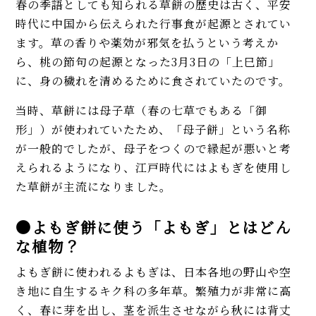
春の季語としても知られる草餅の歴史は古く、平安
時代に中国から伝えられた行事食が起源とされてい
ます。草の香りや薬効が邪気を払うという考えか
ら、桃の節句の起源となった3月3日の「上巳節」
に、身の穢れを清めるために食されていたのです。
当時、草餅には母子草（春の七草でもある「御
形」）が使われていたため、「母子餅」という名称
が一般的でしたが、母子をつくので縁起が悪いと考
えられるようになり、江戸時代にはよもぎを使用し
た草餅が主流になりました。
●よもぎ餅に使う「よもぎ」とはどん
な植物？
よもぎ餅に使われるよもぎは、日本各地の野山や空
き地に自生するキク科の多年草。繁殖力が非常に高
く、春に芽を出し、茎を派生させながら秋には背丈