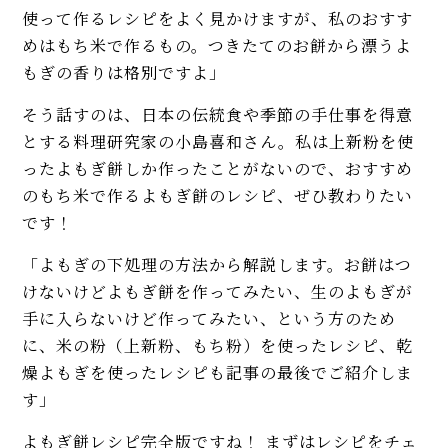
甘さ控えめで米にも合う！
使って作るレシピをよく見かけますが、私のおすす
【簡単】菜の花の人気レシピ5
めはもち米で作るもの。つきたてのお餅から漂うよ
品。おひたし、辛子和え、酢味
もぎの香りは格別ですよ」
噌和え、パスタ、生春巻き！
そう話すのは、日本の伝統食や季節の手仕事を得意
【ヴィロン直伝】オニオングラタ
とする料理研究家の小島喜和さん。私は上新粉を使
ンスープのレシピ。飴色玉ねぎ＆
ったよもぎ餅しか作ったことがないので、おすすめ
とろ～りチーズが美味！
のもち米で作るよもぎ餅のレシピ、ぜひ教わりたい
MORE
です！
「よもぎの下処理の方法から解説します。お餅はつ
けないけどよもぎ餅を作ってみたい、生のよもぎが
手に入らないけど作ってみたい、という方のため
に、米の粉（上新粉、もち粉）を使ったレシピ、乾
燥よもぎを使ったレシピも記事の最後でご紹介しま
す」
よもぎ餅レシピ完全版ですね！ まずはレシピをチェ