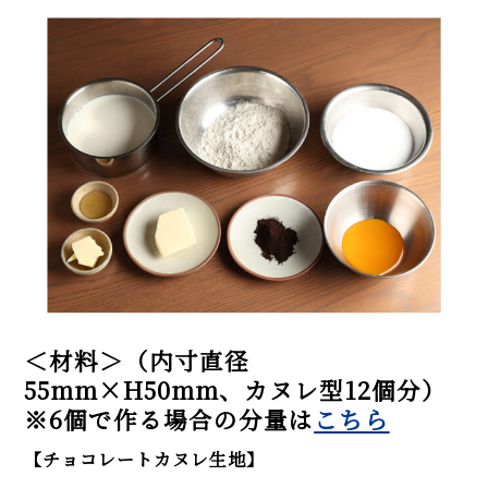
＜材料＞（内寸直径
55mm×H50mm、カヌレ型12個分）
※6個で作る場合の分量は
こちら
【チョコレートカヌレ生地】