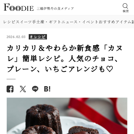
検索
レシピ
スイーツ
手土産・ギフト
ニュース・イベント
おすすめアイテム
# レシピ
2026.02.03
カリカリ＆やわらか新食感「カヌ
レ」簡単レシピ。人気のチョコ、
食材
【膨らまない悩み解消】シフォ
【基本の塩分18%】手作り梅干
プレーン、いちごアレンジも♡
ンケーキの簡単レシピ。人気の
しのレシピ（作り方）。初めて
肉
紅茶＆バナナ味も紹介！
でも失敗しにくい！
野菜
【プロ】失敗しないシュークリ
【プロが解説】らっきょうの漬
ームの簡単レシピ。冷凍保存ワ
け方。「甘酢漬け」と「塩漬
ザや生地アレンジも必見！
け」2つのレシピ
料理の種類
【まとめ】プロ直伝、栗・さつ
【シェフ直伝】ジェノベーゼソ
調理法
まいも・かぼちゃの人気スイー
ースのレシピ。意外なコツはオ
ツ簡単レシピ10選
リーブ油を使わないこと!?