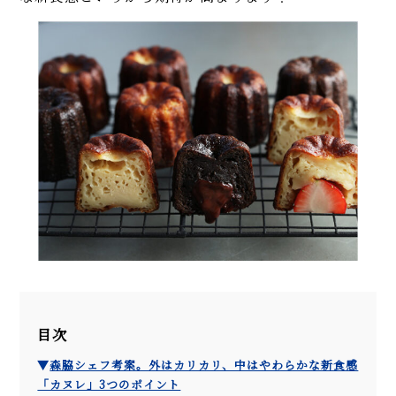
目次
▼
森脇シェフ考案。外はカリカリ、中はやわらかな新食感
「カヌレ」3つのポイント