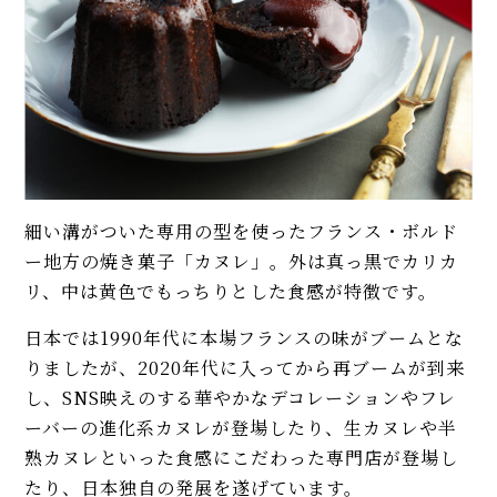
イベント・ピックアップ
【まとめ】簡単で美味しい！ プ
柚子胡椒（ゆずこしょう）の自
ロが教える人気のおやつレシ
家製レシピ。市販品では味わえ
ピ。材料少ないのも魅力です♪
ないフレッシュさ！
【基本】とうもろこしのゆで
春の香り！「よもぎ餅（草
方。甘さを120%引き出すには、
餅）」の作り方。乾燥よもぎ、
水から皮付き＆時間をかけて加
米の粉レシピもご紹介
熱が正解！
卵と練乳に技あり♡ ふわふわむ
細い溝がついた専用の型を使ったフランス・ボルド
【初心者必見】干さない、シソ
っちり簡単「蒸しパン」レシ
不要！ 昔ながらの塩漬け梅干し
ー地方の焼き菓子「カヌレ」。外は真っ黒でカリカ
ピ。人気のさつまいも黒糖味
の簡単な作り方
リ、中は黄色でもっちりとした食感が特徴です。
も！
【プロ直伝】ふわふわ＆もちも
日本では1990年代に本場フランスの味がブームとな
モヒートの基本レシピ。すっきり
ち「手作りドーナツ」レシピ。
りましたが、2020年代に入ってから再ブームが到来
爽快！
カスタード入りも紹介♡
し、SNS映えのする華やかなデコレーションやフレ
【プロ直伝】カリッ＆しっとり
ーバーの進化系カヌレが登場したり、生カヌレや半
MORE
「フィナンシェ」人気レシピ。専
熟カヌレといった食感にこだわった専門店が登場し
用の型なしでも簡単に焼けま
たり、日本独自の発展を遂げています。
す！