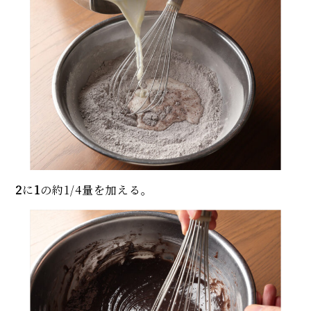
2
に
1
の約1/4量を加える。