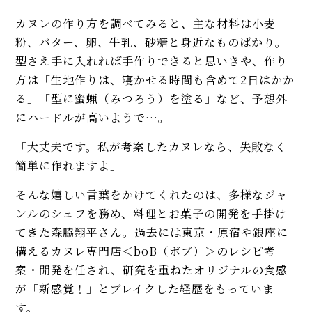
【違いも解説】ぜんざい（お汁
カヌレの作り方を調べてみると、主な材料は小麦
粉）の作り方。濃厚とあっさり
粉、バター、卵、牛乳、砂糖と身近なものばかり。
の2タイプを紹介！
型さえ手に入れれば手作りできると思いきや、作り
【簡単】人気の柚子レシピ3品
方は「生地作りは、寝かせる時間も含めて2日はかか
（ジャム、柚子大根、柚子味
る」「型に蜜蝋（みつろう）を塗る」など、予想外
噌）で香りを丸ごとたっぷり堪
にハードルが高いようで…。
能！
MORE
「大丈夫です。私が考案したカヌレなら、失敗なく
簡単に作れますよ」
そんな嬉しい言葉をかけてくれたのは、多様なジャ
ンルのシェフを務め、料理とお菓子の開発を手掛け
てきた森脇翔平さん。過去には東京・原宿や銀座に
構えるカヌレ専門店＜boB（ボブ）＞のレシピ考
案・開発を任され、研究を重ねたオリジナルの食感
が「新感覚！」とブレイクした経歴をもっていま
す。