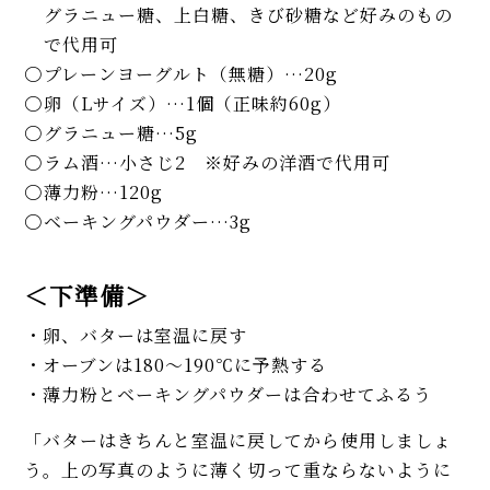
グラニュー糖、上白糖、きび砂糖など好みのもの
で代用可
プレーンヨーグルト（無糖）…20g
卵（Lサイズ）…1個（正味約60g）
グラニュー糖…5g
ラム酒…小さじ2 ※好みの洋酒で代用可
薄力粉…120g
ベーキングパウダー…3g
＜下準備＞
・卵、バターは室温に戻す
・オーブンは180〜190℃に予熱する
・薄力粉とベーキングパウダーは合わせてふるう
「バターはきちんと室温に戻してから使用しましょ
う。上の写真のように薄く切って重ならないように