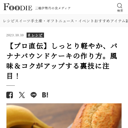
検索
レシピ
スイーツ
手土産・ギフト
ニュース・イベント
おすすめアイテム
# レシピ
2023.10.10
【プロ直伝】しっとり軽やか、バ
ナナパウンドケーキの作り方。風
食材
【膨らまない悩み解消】シフォ
【基本の塩分18%】手作り梅干
味＆コクがアップする裏技に注
ンケーキの簡単レシピ。人気の
しのレシピ（作り方）。初めて
肉
目！
紅茶＆バナナ味も紹介！
でも失敗しにくい！
【簡単】人気の柚子レシピ3品
野菜
【プロが解説】らっきょうの漬
（ジャム、柚子大根、柚子味
け方。「甘酢漬け」と「塩漬
噌）で香りを丸ごとたっぷり堪
け」2つのレシピ
料理の種類
能！
【シェフ直伝】ジェノベーゼソ
生栗と砂糖だけ！ マロンクリー
調理法
ースのレシピ。意外なコツはオ
ムのレシピ。モンブラン風の食
リーブ油を使わないこと!?
べ方も紹介