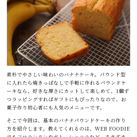
イベント・ピックアップ
柚子胡椒（ゆずこしょう）の自
【まとめレシピ】らっきょう、
家製レシピ。市販品では味わえ
実山椒、梅酒、梅干し。初夏に
ないフレッシュさ！
仕込みたい旬の手仕事はこれ！
【基本】とうもろこしのゆで
驚きのフレッシュさ！ 果肉感た
方。甘さを120%引き出すには、
っぷりのいちごジャムの作り
水から皮付き＆時間をかけて加
方。プロの技は煮るタイミング
熱が正解！
を分けること
【初心者必見】干さない、シソ
【まとめ】 旬を味わい尽くす、
不要！ 昔ながらの塩漬け梅干し
レモンを使ったレシピ大集合。
素朴でやさしい味わいのバナナケーキ。パウンド型
の簡単な作り方
ドリンク、スイーツ、調味料も！
に入れたら焼きっぱなしで手軽に作れるパウンドケ
ーキなら、好きな厚さにカットして楽しめて、1個ず
【砂糖があればOK】金柑ジャム
モヒートの基本レシピ。すっきり
つラッピングすればギフトにもぴったりなので、お
＆甘露煮のレシピ。柑橘のフレ
爽快！
ッシュさを閉じ込めるコツ
菓子作り初心者にも人気のメニューです。
MORE
調味料は砂糖だけ！ いちじくの
そこで今回は、基本のバナナパウンドケーキの作り
甘露煮のレシピ。ふっくらやわ
方を紹介します。教えてくれるのは、WEB FOODIE
らかく仕上げるコツ
でも
フロランタン
や
ガトーショコラ
など、さまざま