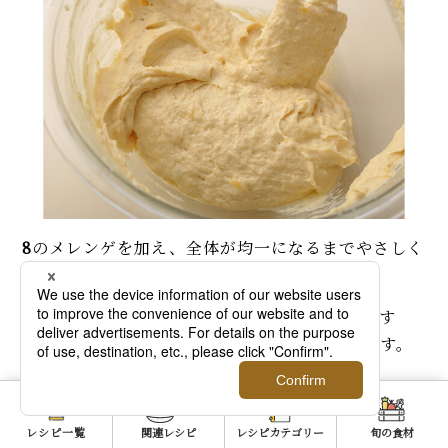
8
のメレンゲを加え、全体が均一になるまでやさしく
混ぜる。
「メレンゲは数回に分けて加えることが多いです
が、今回は量が少ないので、1度に加えてOKです。
泡をつぶさないようやさしく混ぜましょう」
11. 型に入れ、表面を平らにならす
レシピ一覧
関連レシピ
レシピカテゴリー
旬の食材