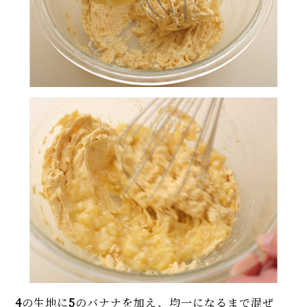
4
の生地に
5
のバナナを加え、均一になるまで混ぜ