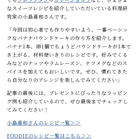
なスイーツレシピを紹介していただいている料理研
【簡単レシピ】すだちとかぼす
は丸ごと食べられる！ 意外な組
究家の小島喜和さんです。
み合わせアイデア
「今回は初心者でも作りやすいよう、一番ベーシッ
クなバナナパウンドケーキの作り方を紹介します。
桃、マンゴー、スイカ…旬のフル
ーツのおいしい楽しみ方
バナナ1本、卵1個でちょうどパウンドケーキが1本で
き上がる、材料使いきりのレシピです。好みでくる
MORE
みなどのナッツやラムレーズン、ナツメグなどのス
パイスを加えてもおいしいです。ぜひ、慣れてきた
ら自分なりのアレンジを楽しんでみてください」
記事の最後には、プレゼントにぴったりなラッピン
グ例も紹介しているので、ぜひ最後までチェックし
てみてください！
小島喜和さんのレシピ一覧＞＞
FOODIEのレシピ一覧はこちら＞＞