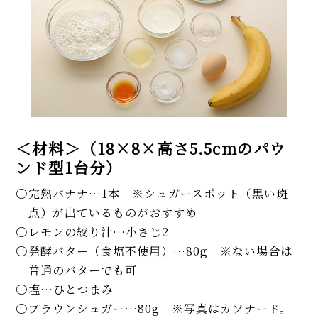
＜材料＞（18×8×高さ5.5cmのパウ
ンド型1台分）
完熟バナナ…1本 ※シュガースポット（黒い斑
点）が出ているものがおすすめ
レモンの絞り汁…小さじ2
発酵バター（食塩不使用）…80g ※ない場合は
普通のバターでも可
塩…ひとつまみ
ブラウンシュガー…80g ※写真はカソナード。