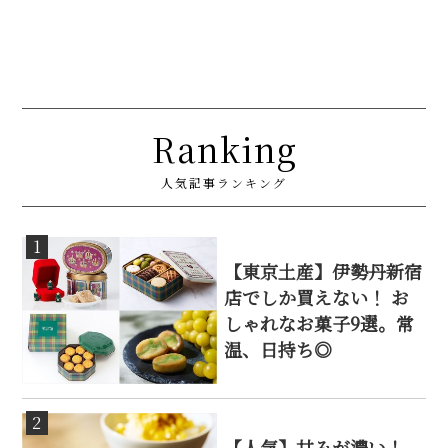
Ranking
人気記事ランキング
1
【東京土産】伊勢丹新宿
店でしか買えない！ お
しゃれなお菓子9選。常
温、日持ち◎
2
【人気】甘みが濃い！