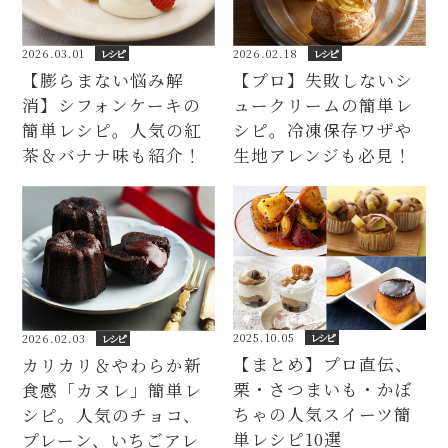
2026.03.01
レシピ
2026.02.18
レシピ
【膨らまない悩み解
【プロ】失敗しないシ
消】シフォンケーキの
ュークリームの簡単レ
簡単レシピ。人気の紅
シピ。冷凍保存ワザや
茶＆バナナ味も紹介！
生地アレンジも必見！
2025.10.05
レシピ
2026.02.03
レシピ
【まとめ】プロ直伝、
カリカリ＆やわらか新
栗・さつまいも・かぼ
食感「カヌレ」簡単レ
ちゃの人気スイーツ簡
シピ。人気のチョコ、
単レシピ10選
プレーン、いちごアレ