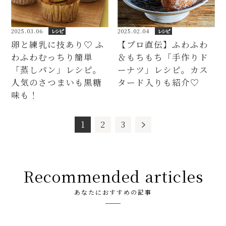
2025.03.06
レシピ
2025.02.04
レシピ
卵と練乳に技あり♡ ふ
【プロ直伝】ふわふわ
わふわむっちり簡単
＆もちもち「手作りド
「蒸しパン」レシピ。
ーナツ」レシピ。カス
人気のさつまいも黒糖
タード入りも紹介♡
味も！
1
2
3
Recommended articles
あなたにおすすめの記事