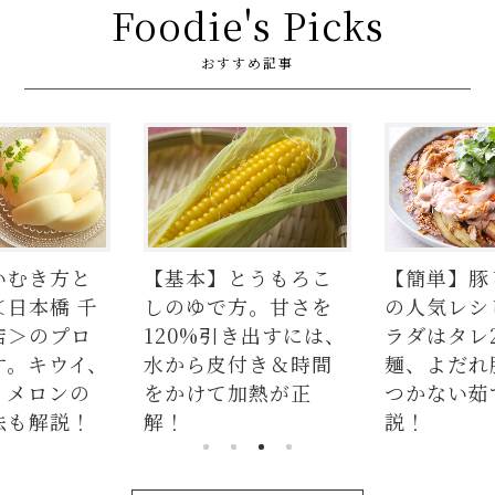
Foodie's Picks
おすすめ記事
いむき方と
【基本】とうもろこ
【簡単】豚
＜日本橋 千
しのゆで方。甘さを
の人気レシ
店＞のプロ
120%引き出すには、
ラダはタレ
す。キウイ、
水から皮付き＆時間
麺、よだれ
、メロンの
をかけて加熱が正
つかない茹
法も解説！
解！
説！