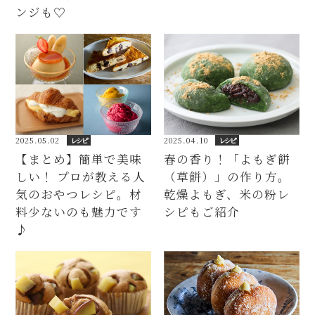
ンジも♡
2025.05.02
レシピ
2025.04.10
レシピ
【まとめ】簡単で美味
春の香り！「よもぎ餅
しい！ プロが教える人
（草餅）」の作り方。
気のおやつレシピ。材
乾燥よもぎ、米の粉レ
料少ないのも魅力です
シピもご紹介
♪