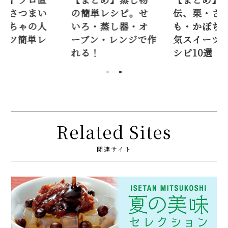
レシピ。せ
伝、栗・さつまい
の簡単レシ
蒸し器・オ
も・かぼちゃの人
いろ・蒸し
・レンジで作
気スイーツ簡単レ
ーブン・レ
シピ10選
れる！
Related Sites
関連サイト