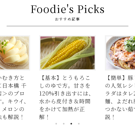
Foodie's Picks
おすすめ記事
とうもろこ
【簡単】豚しゃぶ肉
【まとめ】
方。甘さを
の人気レシピ4品。サ
シピをWEB
き出すには、
ラダはタレ2種、つけ
編集部がお
付き＆時間
麺、よだれ豚。パサ
加熱が正
つかない茹で方も解
説！