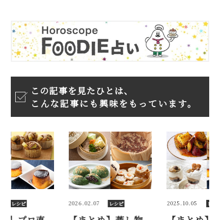
この記事を見たひとは、
こんな記事にも興味をもっています。
7
2025.10.05
2026.02.07
レシピ
レシピ
レシ
め】蒸し物
【まとめ】プロ直
【まとめ】