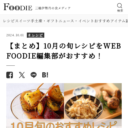
検索
レシピ
スイーツ
手土産・ギフト
ニュース・イベント
おすすめアイテム
# レシピ
2024.10.01
【まとめ】10月の旬レシピをWEB
FOODIE編集部がおすすめ！
食材
【基本の塩分18%】手作り梅干
しのレシピ（作り方）。初めて
肉
でも失敗しにくい！
野菜
【プロが解説】らっきょうの漬
け方。「甘酢漬け」と「塩漬
け」2つのレシピ
料理の種類
【シェフ直伝】ジェノベーゼソ
調理法
ースのレシピ。意外なコツはオ
リーブ油を使わないこと!?