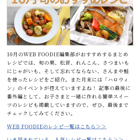
イベント・ピックアップ
柚子胡椒（ゆずこしょう）の自
家製レシピ。市販品では味わえ
ないフレッシュさ！
【基本】とうもろこしのゆで
方。甘さを120%引き出すには、
水から皮付き＆時間をかけて加
10月のWEB FOODIE編集部がおすすめするまとめ
熱が正解！
レシピでは、旬の栗、松茸、れんこん、さつまいも
【初心者必見】干さない、シソ
にじゃがいも、そして忘れてならない、さんまや鮭
不要！ 昔ながらの塩漬け梅干し
を使ったレシピをご紹介。また月末には「ハロウィ
の簡単な作り方
ン」のイベントが控えていますよね！ 記事の最後に
番外編として、お子さまと一緒に作れる簡単スイー
モヒートの基本レシピ。すっきり
爽快！
ツのレシピも掲載していますので、ぜひ、最後まで
チェックしてみてください。
MORE
WEB FOODIEのレシピ一覧はこちら＞＞
いま読まれている、人気レシピ一覧はこちら＞＞