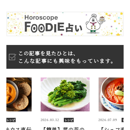
この記事を見たひとは、
こんな記事にも興味をもっています。
0
2026.03.12
2026.07.09
レシピ
レシピ
レシ
クサウス直伝
【簡単】菜の花の
【シェフ直