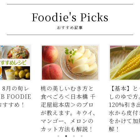
Foodie's Picks
おすすめ記事
月の旬レ
桃の美しいむき方と
【基本】とうも
OODIE
食べごろ＜日本橋 千
しのゆで方。甘
すめ！
疋屋総本店＞のプロ
120%引き出す
が教えます。キウイ、
水から皮付き＆
マンゴー、メロンの
をかけて加熱が
カット方法も解説！
解！