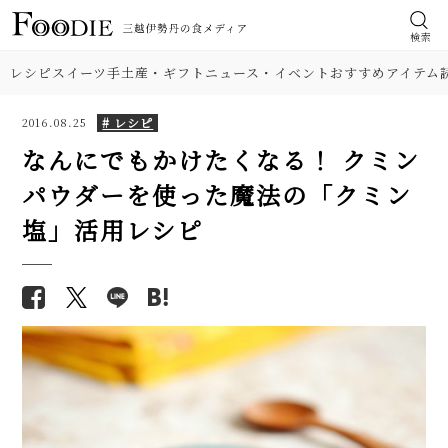
検索
レシピ
スイーツ
手土産・ギフト
ニュース・イベント
おすすめアイテム
# レシピ
2016.08.25
なんにでもかけたくなる！ クミン
パウダーを使った魔法の「クミン
食材
【シェフ直伝】本格「担々麺」
【基本の塩分18%】手作り梅干
塩」活用レシピ
人気レシピ。濃厚なのにすっき
しのレシピ（作り方）。初めて
肉
り味！ 汁なしも紹介
でも失敗しにくい！
【人気】鶏ささみの簡単レシピ5
野菜
【プロが解説】らっきょうの漬
品。しょうゆ焼き、大葉チーズフ
け方。「甘酢漬け」と「塩漬
ライ…筋取り、茹で方、柔らか
け」2つのレシピ
料理の種類
くするコツも解説！
【簡単】ゴロゴロひき肉が美
【シェフ直伝】ジェノベーゼソ
味！ 沖縄「タコライス」本格レ
調理法
ースのレシピ。意外なコツはオ
シピ。辛さ調節できて子どもに
リーブ油を使わないこと!?