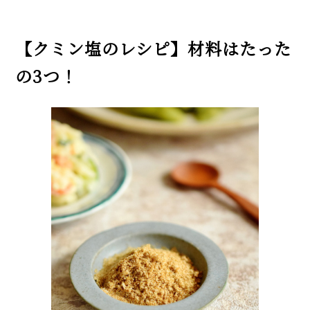
【専門店が伝授】スパイスから
作る本格派！ スープカレーのレ
【クミン塩のレシピ】材料はたった
シピ。夏野菜と相性抜群♪
の3つ！
意外に簡単！ 台湾の定番めしル
ーローハン（魯肉飯）レシピ。
肉は焼いてから下ゆででトロト
ロに♡
MORE