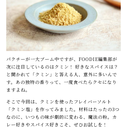
も人気
イベント・ピックアップ
柚子胡椒（ゆずこしょう）の自
【稲田シェフ】人気カレーうど
家製レシピ。市販品では味わえ
ん簡単レシピ2品（京都風、キー
ないフレッシュさ！
マ風）。具と出汁に技あり！
【基本】とうもろこしのゆで
エリックサウス直伝「本格バタ
方。甘さを120%引き出すには、
ーチキンカレー」人気レシピ。
水から皮付き＆時間をかけて加
甘さ控えめで米にも合う！
熱が正解！
パクチーが一大ブーム中ですが、FOODIE編集部が
【初心者必見】干さない、シソ
【専門店が伝授】鶏もも肉とス
不要！ 昔ながらの塩漬け梅干し
次に注目しているのはクミン！ 好きなスパイスは？
パイスで簡単！ タンドリーチキ
の簡単な作り方
と聞かれて「クミン」と答える人、意外に多いんで
ンのレシピ。本格ソースも必見
す。あの独特の香りって、一度食べたらクセになり
【本場台湾の味】鶏肉の唐揚
モヒートの基本レシピ。すっきり
ますよね。
げ、大鶏排（ダージーパイ）の作
爽快！
り方。スパイシー＆ザクザク食
そこで今回は、クミンを使ったフレイバーソルト
感！
「クミン塩」を作ってみました。材料はたったの3つ
MORE
えびと蒸し鶏の「生春巻き」プ
なのに、いつもの味が劇的に変わる、魔法の粉。カ
ロのレシピ（タレ2種）。皮の巻
レー好きやスパイス好きこそ、ぜひお試しを！
き方のコツを徹底解説！