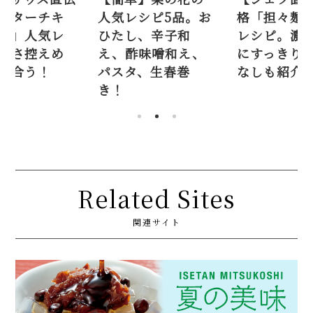
バターチキ
人気レシピ5品。お
格「担々麺
ー」人気レ
ひたし、辛子和
レシピ。濃
甘さ控えめ
え、酢味噌和え、
にすっきり味
も合う！
パスタ、生春巻
なしも紹介
き！
Related Sites
関連サイト