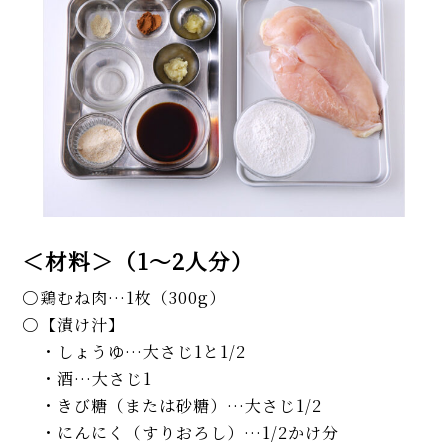
＜材料＞（1～2人分）
鶏むね肉…1枚（300g）
【漬け汁】
・しょうゆ…大さじ1と1/2
・酒…大さじ1
・きび糖（または砂糖）…大さじ1/2
・にんにく（すりおろし）…1/2かけ分