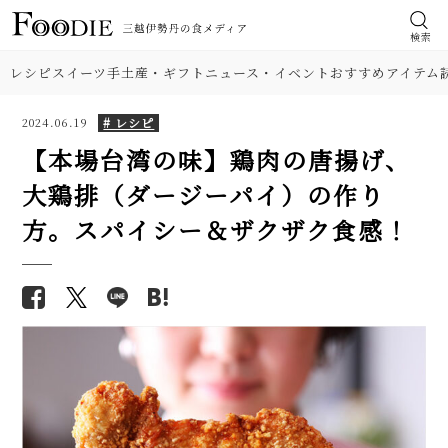
検索
レシピ
スイーツ
手土産・ギフト
ニュース・イベント
おすすめアイテム
# レシピ
2024.06.19
【本場台湾の味】鶏肉の唐揚げ、
大鶏排（ダージーパイ）の作り
食材
【人気】鶏ささみの簡単レシピ5
【基本の塩分18%】手作り梅干
方。スパイシー＆ザクザク食感！
品。しょうゆ焼き、大葉チーズフ
しのレシピ（作り方）。初めて
肉
ライ…筋取り、茹で方、柔らか
でも失敗しにくい！
くするコツも解説！
野菜
【簡単】こんにゃくレシピ4品。
【プロが解説】らっきょうの漬
甘辛味の煮物、炒め物、サラ
け方。「甘酢漬け」と「塩漬
ダ、唐揚げ…アク抜き、栄養も解
け」2つのレシピ
料理の種類
説！
【シェフ直伝】ジェノベーゼソ
エリックサウス直伝「本格バタ
調理法
ースのレシピ。意外なコツはオ
ーチキンカレー」人気レシピ。
リーブ油を使わないこと!?