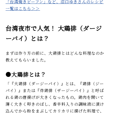
「台湾焼きビーフン」など、沼口ゆきさんのレシピ
【冬瓜の人気レシピ】トロトロ
一覧はこちら＞＞
食感の煮物（鶏スープ）、炒め
物、カレーの3品。下処理や保存
方法も解説！
台湾夜市で人気！ 大鶏排（ダージ
えびと蒸し鶏の「生春巻き」プ
ーパイ）とは？
ロのレシピ（タレ2種）。皮の巻
き方のコツを徹底解説！
まずは作り方の前に、大鶏排とはどんな料理なのか
MORE
教えてもらいました。
●大鶏排とは？
「『大鶏排（ダージーパイ）』とは、『鶏排（ジー
パイ）』または『炸鶏排（ザージーパイ）』と呼ば
れる鶏の唐揚げが大きくなったもの。鶏肉を開いて
薄く大きく叩きのばし、香辛料入りの調味液に漬け
込んでから粉をまぶしてカリカリに揚げた料理で、