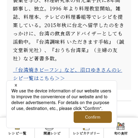
製菓を学び、料理研究家の有元葉子氏に8年間
師事し、独立。1996 年より料理教室開始。雑
誌、料理本、テレビの料理番組等でレシピを提
案している。2015年秋に台北へ留学したのをき
っかけに、台湾の飲食店アドバイザーとしても
活動中。『台湾調味料 いただきます手帖』（誠
文堂新光社）、『おうち台湾菜』（主婦の友
社）など著書多数。
「台湾焼きビーフン」など、沼口ゆきさんのレ
シピ一覧はこちら＞＞
写真：菅井淳子
文：香取里枝
レシピ一覧
関連レシピ
レシピカテゴリー
旬の食材