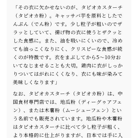
「その衣に欠かせないのが、タピオカスターチ
（タピオカ粉）。キャッサバ芋を原料としたで
んぷん（でん粉）です。少し粒子が粗いのでザ
ラッとしていて、揚げ物の衣に使うとザクッと
した食感に。また、油を吸いにくいので、冷め
ても油っこくなりにく、クリスピーな食感が続
くのが特徴です。衣をまぶしてから5～10分お
いてなじませることも大切。鶏肉に衣がしっか
りついてはがれにくくなり、衣にも味が染みて
美味しくなります」
なお、タピオカスターチ（タピオカ粉）は、中
国食材専門店では、地瓜粉（ディーグゥアフェ
ン）、または木薯粉（ムーシューフェン）とい
う名前でも販売されています。地瓜粉や木薯粉
はタピオカスターチに比べて少し粒子が粗く、
より本格的に仕上がりますが、日本では手に入