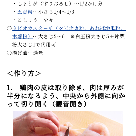
・しょうが（すりおろし）…1/2かけ分
・
五香粉
…小さじ1/4～1/3
・こしょう…少々
タピオカスターチ（タピオカ粉、あれば地瓜粉、
木薯粉）
…大さじ5～6 ※白玉粉大さじ5＋片栗
粉大さじ1で代用可
揚げ油…適量
＜作り方＞
1. 鶏肉の皮は取り除き、肉は厚みが
半分になるよう、中央から外側に向か
って切り開く（観音開き）