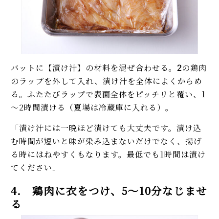
バットに【漬け汁】の材料を混ぜ合わせる。
2
の鶏肉
のラップを外して入れ、漬け汁を全体によくからめ
る。ふたたびラップで表面全体をピッチリと覆い、1
～2時間漬ける（夏場は冷蔵庫に入れる）。
「漬け汁には一晩ほど漬けても大丈夫です。漬け込
む時間が短いと味が染み込まないだけでなく、揚げ
る時にはねやすくもなります。最低でも1時間は漬け
てください」
4. 鶏肉に衣をつけ、5～10分なじませ
る