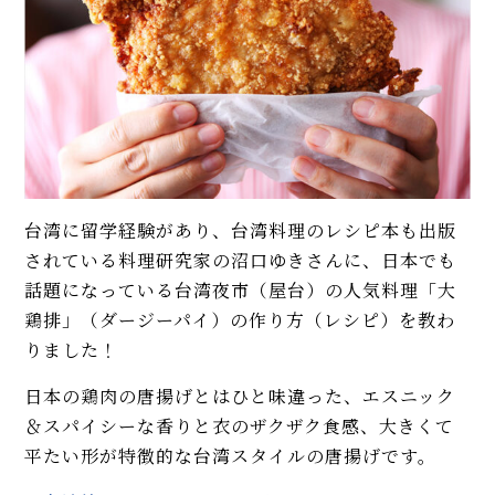
甘さ控えめで米にも合う！
イベント・ピックアップ
柚子胡椒（ゆずこしょう）の自
【簡単】冷めてもしっとり！ 鶏
家製レシピ。市販品では味わえ
そぼろレシピ。炒り卵との三色
ないフレッシュさ！
丼や弁当にも人気です
【基本】とうもろこしのゆで
【専門店が伝授】鶏もも肉とス
方。甘さを120%引き出すには、
パイスで簡単！ タンドリーチキ
水から皮付き＆時間をかけて加
ンのレシピ。本格ソースも必見
熱が正解！
台湾に留学経験があり、台湾料理のレシピ本も出版
【まとめ】簡単！ プロが教える
【初心者必見】干さない、シソ
居酒屋つまみ人気レシピ。気軽
不要！ 昔ながらの塩漬け梅干し
されている料理研究家の沼口ゆきさんに、日本でも
な家飲みパーティーにおすすめ
の簡単な作り方
話題になっている台湾夜市（屋台）の人気料理「大
です
鶏排」（ダージーパイ）の作り方（レシピ）を教わ
モヒートの基本レシピ。すっきり
【基本の下処理】砂肝の唐揚
りました！
爽快！
げ、炒め物、煮物の簡単レシ
ピ。人気のおつまみ3品
日本の鶏肉の唐揚げとはひと味違った、エスニック
＆スパイシーな香りと衣のザクザク食感、大きくて
MORE
【時短＆簡単】手羽先の唐揚げ
平たい形が特徴的な台湾スタイルの唐揚げです。
プロの人気レシピ。甘辛味、エ
スニック風の2品を紹介！