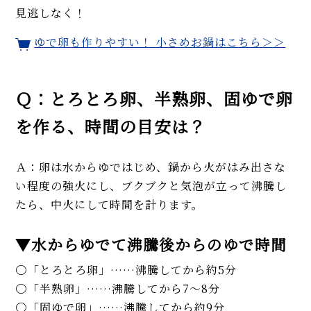
方法も解説！
見逃しなく！
【簡単】かに入りふわとろ卵の
丼「天津飯」プロのレシピ。あ
ゆで卵も作りやすい！ 小さめお鍋はこちら＞＞
んはなし、ごま香る台湾風で
す！
感動のなめらかさ！ 簡単手作り
Ｑ：とろとろ卵、半熟卵、固ゆで卵
「焼きプリン」の作り方。プロ
が研究してたどりついた味
を作る、時間の目安は？
MORE
Ａ：卵は水からゆではじめ、鍋から火がはみ出さな
い程度の強火にし、ブクブクと気泡が立って沸騰し
たら、中火にして時間を計ります。
▼水からゆでて沸騰後からのゆで時間
「とろとろ卵」……沸騰してから約5分
「半熟卵」……沸騰してから7～8分
「固ゆで卵」……沸騰してから約9分