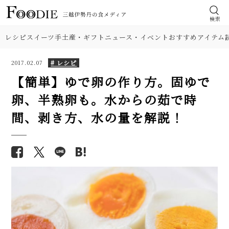
検索
レシピ
スイーツ
手土産・ギフト
ニュース・イベント
おすすめアイテム
# レシピ
2017.02.07
【簡単】ゆで卵の作り方。固ゆで
卵、半熟卵も。水からの茹で時
食材
【本格】韓国料理店「石焼きビ
【基本の塩分18%】手作り梅干
間、剥き方、水の量を解説！
ビンパ」人気レシピ。具材のナム
しのレシピ（作り方）。初めて
肉
ル、ひき肉、タレの味付けに注
でも失敗しにくい！
目！
野菜
【プロが解説】らっきょうの漬
【膨らまない悩み解消】シフォ
け方。「甘酢漬け」と「塩漬
ンケーキの簡単レシピ。人気の
け」2つのレシピ
料理の種類
紅茶＆バナナ味も紹介！
【シェフ直伝】ジェノベーゼソ
【プロ】失敗しないシュークリ
調理法
ースのレシピ。意外なコツはオ
ームの簡単レシピ。冷凍保存ワ
リーブ油を使わないこと!?
ザや生地アレンジも必見！