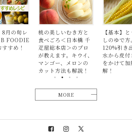
いむき方と
【基本】とうもろこ
【簡単】豚
＜日本橋 千
しのゆで方。甘さを
の人気レシ
店＞のプロ
120%引き出すには、
ラダはタレ
す。キウイ、
水から皮付き＆時間
麺、よだれ
、メロンの
をかけて加熱が正
つかない茹
法も解説！
解！
説！
MORE