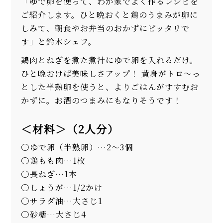
「ゆで卵を使って、わが家でよく作るレシピを
ご紹介します。ひと晩おくと鶏のうまみが卵に
しみて、朝食やお弁当のおかずにピッタリで
す」と鈴木シェフ。
鶏肉とねぎを煮た煮汁にゆで卵を入れるだけ。
ひと晩おけば美味しさアップ！ 黄身がトロ～っ
とした半熟卵を使うと、よりごはんがすすむお
かずに。お酒のつまみにもなりそうです！
＜材料＞（2人分）
ゆで卵（半熟卵）…2～3個
鶏もも肉…1枚
長ねぎ…1本
しょうが…1/2かけ
サラダ油…大さじ1
砂糖…大さじ4