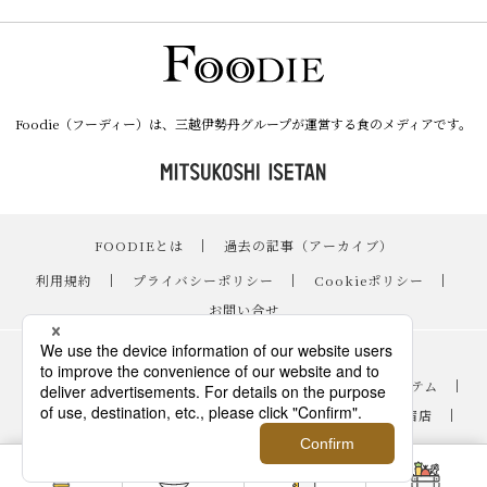
Foodie（フーディー）は、三越伊勢丹グループが運営する食のメディアです。
FOODIEとは
｜
過去の記事（アーカイブ）
｜
利用規約
｜
プライバシーポリシー
｜
Cookieポリシー
｜
お問い合せ
レシピ
｜
スイーツ
｜
手土産・ギフト
｜
ニュース・イベント
｜
おすすめアイテム
｜
読み物・コラム
｜
バイヤーのイチオシ！
｜
伊勢丹新宿店
｜
銀座三越
｜
日本橋三越本店
｜
FOODIE占い