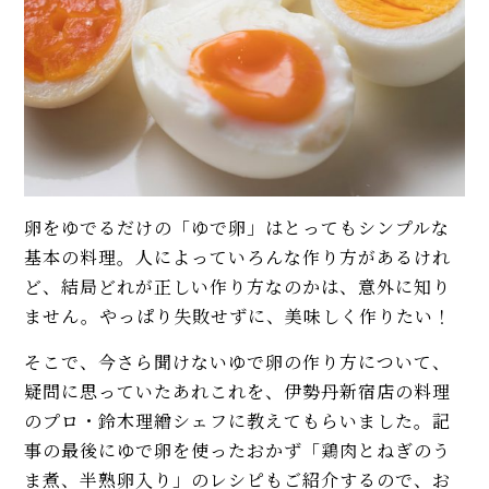
イベント・ピックアップ
柚子胡椒（ゆずこしょう）の自
甘くて香ばしく弾力あり！ 関東
家製レシピ。市販品では味わえ
風の厚焼き玉子（卵焼き）レシ
ないフレッシュさ！
ピ。弁当にも◎
【基本】とうもろこしのゆで
卵と練乳に技あり♡ ふわふわむ
方。甘さを120%引き出すには、
っちり簡単「蒸しパン」レシ
水から皮付き＆時間をかけて加
ピ。人気のさつまいも黒糖味
熱が正解！
も！
卵をゆでるだけの「ゆで卵」はとってもシンプルな
【初心者必見】干さない、シソ
簡単！ 豚キムチの人気レシピ。
不要！ 昔ながらの塩漬け梅干し
基本の料理。人によっていろんな作り方があるけれ
甘めのふわふわ卵が大正解♡ ご
の簡単な作り方
ど、結局どれが正しい作り方なのかは、意外に知り
はんにもおつまみにも
ません。やっぱり失敗せずに、美味しく作りたい！
【プロ直伝】簡単なのに本格派
モヒートの基本レシピ。すっきり
「キッシュ」レシピ。生地は保
そこで、今さら聞けないゆで卵の作り方について、
爽快！
存容器に入れて振るだけ！
疑問に思っていたあれこれを、伊勢丹新宿店の料理
【冬瓜の人気レシピ】トロトロ
のプロ・鈴木理繒シェフに教えてもらいました。記
MORE
食感の煮物（鶏スープ）、炒め
事の最後にゆで卵を使ったおかず「鶏肉とねぎのう
物、カレーの3品。下処理や保存
ま煮、半熟卵入り」のレシピもご紹介するので、お