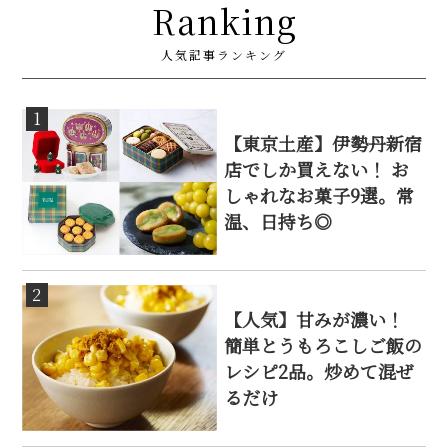
Ranking
人気記事ランキング
1
【東京土産】伊勢丹新宿
店でしか買えない！ お
しゃれなお菓子9選。常
温、日持ち◎
2
【人気】甘みが濃い！
簡単とうもろこしご飯の
レシピ2品。炒めて混ぜ
るだけ