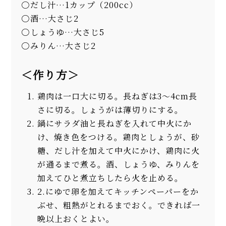
だし汁…1カップ（200cc）
酒…大さじ2
しょうゆ…大さじ5
みりん…大さじ2
＜作り方＞
鶏肉は一口大に切る。長ねぎは3～4cm長
さに切る。しょうがは薄切りにする。
鍋にサラダ油と長ねぎを入れて中火にか
け、焼き色をつける。鶏肉としょうが、砂
糖、だし汁を加えて中火にかけ、鶏肉に火
が通るまで煮る。酒、しょうゆ、みりんを
加えてひと煮立ちしたら火を止める。
2.にゆで卵を加えてキッチンペーパーをか
ぶせ、粗熱がとれるまでおく。できれば一
晩以上おくとよい。