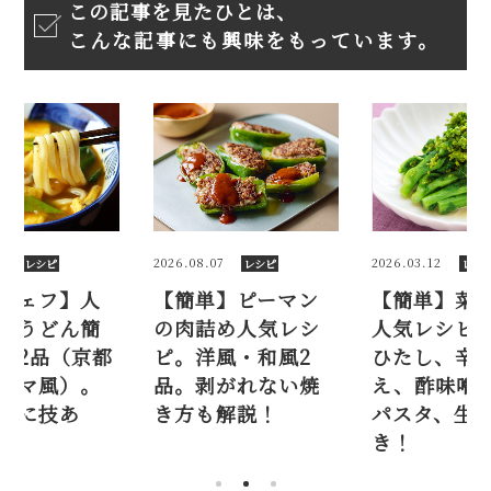
この記事を見たひとは、
こんな記事にも興味をもっています。
7
2026.03.12
2026.05.18
レシピ
レシピ
レシ
】ピーマン
【簡単】菜の花の
【稲田シェ
め人気レシ
人気レシピ5品。お
気カレーう
風・和風2
ひたし、辛子和
単レシピ2品
がれない焼
え、酢味噌和え、
風、キーマ
解説！
パスタ、生春巻
具と出汁に
き！
り！