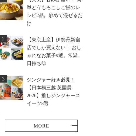
単とうもろこしご飯のレ
シピ2品。炒めて混ぜるだ
け
2
【東京土産】伊勢丹新宿
店でしか買えない！ おし
ゃれなお菓子9選。常温、
日持ち◎
3
ジンジャー好き必見！
【日本橋三越 英国展
2026】推しジンジャース
イーツ8選