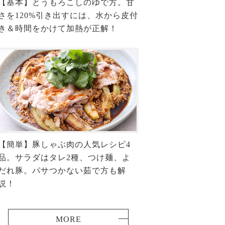
【基本】とうもろこしのゆで方。甘
さを120%引き出すには、水から皮付
き＆時間をかけて加熱が正解！
【簡単】豚しゃぶ肉の人気レシピ4
品。サラダはタレ2種、つけ麺、よ
だれ豚。パサつかない茹で方も解
説！
MORE