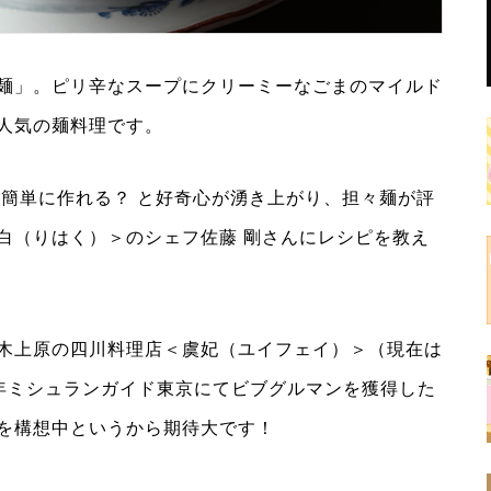
麺」。ピリ辛なスープにクリーミーなごまのマイルド
人気の麺料理です。
も簡単に作れる？ と好奇心が湧き上がり、担々麺が評
白（りはく）＞のシェフ佐藤 剛さんにレシピを教え
木上原の四川料理店＜虞妃（ユイフェイ）＞（現在は
7年ミシュランガイド東京にてビブグルマンを獲得した
を構想中というから期待大です！