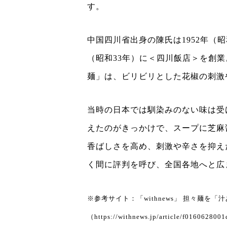
す。
中国四川省出身の陳氏は1952年（昭
（昭和33年）に＜四川飯店＞を創
麺」は、ビリビリとした花椒の刺激
当時の日本では馴染みのない味は受
えたのがきっかけで、スープに芝麻
香ばしさを高め、刺激や辛さを抑え
く間に評判を呼び、全国各地へと広
※参考サイト：「withnews」 担々麺を
（https://withnews.jp/article/f016062