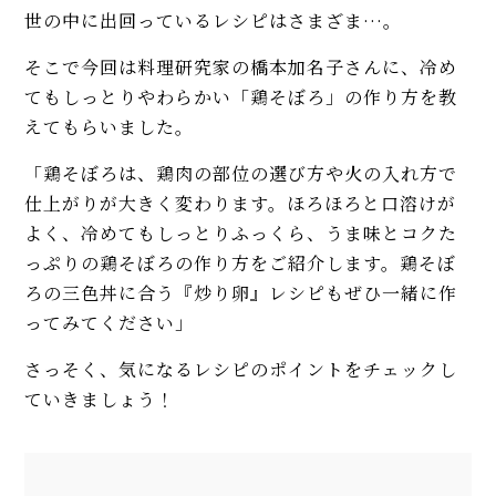
世の中に出回っているレシピはさまざま…。
【プロ直伝】NY流チリコンカン
本格レシピ。スパイス、粗挽き
そこで今回は料理研究家の橋本加名子さんに、冷め
肉、黒ビールにコツあり！
てもしっとりやわらかい「鶏そぼろ」の作り方を教
えてもらいました。
銀座アスターの名物「肉団子の
甘酢あんかけ」簡単レシピ。ふ
「鶏そぼろは、鶏肉の部位の選び方や火の入れ方で
っくら食感が大人気♡
仕上がりが大きく変わります。ほろほろと口溶けが
MORE
よく、冷めてもしっとりふっくら、うま味とコクた
っぷりの鶏そぼろの作り方をご紹介します。鶏そぼ
ろの三色丼に合う『炒り卵』レシピもぜひ一緒に作
ってみてください」
さっそく、気になるレシピのポイントをチェックし
ていきましょう！