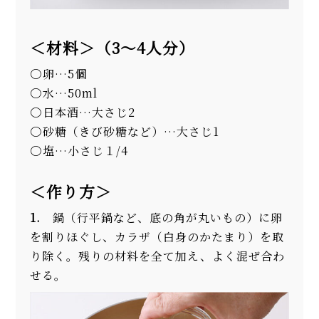
＜材料＞（3～4人分）
卵…5個
水…50ml
日本酒…大さじ2
砂糖（きび砂糖など）…大さじ1
塩…小さじ１/4
＜作り方＞
1.
鍋（行平鍋など、底の角が丸いもの）に卵
を割りほぐし、カラザ（白身のかたまり）を取
り除く。残りの材料を全て加え、よく混ぜ合わ
せる。