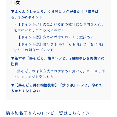
目次
▼ふんわりしっとり、うま味とコクが豊か！「鶏そぼ
ろ」3つのポイント
・【ポイント①】火にかける前の煮汁にひき肉を入れ、
完全にほぐしてから火にかける
・【ポイント②】多めの煮汁でゆっくり煮詰める
・【ポイント③】鶏のひき肉は「もも肉」と「むね肉」
を2：1の割合でブレンド
▼基本の「鶏そぼろ」簡単レシピ。2種類のひき肉使いに
注目！
・鶏そぼろの保存方法とおすすめの食べ方。たっぷり作
ってアレンジを楽しもう！
▼【鶏そぼろ丼に相性抜群】「炒り卵」レシピ。冷めて
もかたくならない！
橋本加名子さんのレシピ一覧はこちら＞＞