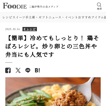
検索
レシピ
スイーツ
手土産・ギフト
ニュース・イベント
おすすめアイテム
# レシピ
2025.10.16
【簡単】冷めてもしっとり！ 鶏そ
ぼろレシピ。炒り卵との三色丼や
食材
【簡単】ピーマンの肉詰め人気
【基本の塩分18%】手作り梅干
弁当にも人気です
レシピ。洋風・和風2品。剥がれ
しのレシピ（作り方）。初めて
肉
ない焼き方も解説！
でも失敗しにくい！
野菜
【シェフ直伝】本格「担々麺」
【プロが解説】らっきょうの漬
人気レシピ。濃厚なのにすっき
け方。「甘酢漬け」と「塩漬
り味！ 汁なしも紹介
け」2つのレシピ
料理の種類
【人気】鶏ささみの簡単レシピ5
【シェフ直伝】ジェノベーゼソ
品。しょうゆ焼き、大葉チーズフ
調理法
ースのレシピ。意外なコツはオ
ライ…筋取り、茹で方、柔らか
リーブ油を使わないこと!?