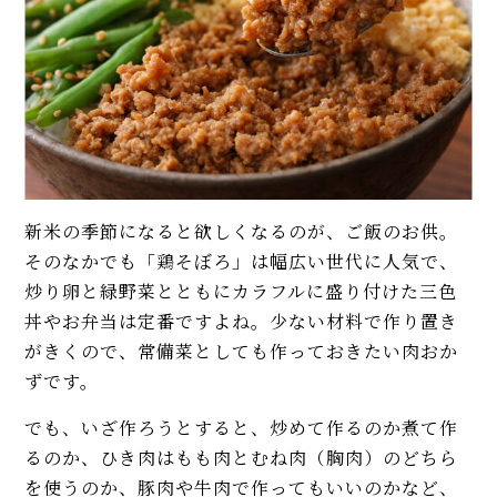
くするコツも解説！
イベント・ピックアップ
【簡単】ゴロゴロひき肉が美
柚子胡椒（ゆずこしょう）の自
味！ 沖縄「タコライス」本格レ
家製レシピ。市販品では味わえ
シピ。辛さ調節できて子どもに
ないフレッシュさ！
も人気
【基本】とうもろこしのゆで
【稲田シェフ】人気カレーうど
方。甘さを120%引き出すには、
ん簡単レシピ2品（京都風、キー
水から皮付き＆時間をかけて加
マ風）。具と出汁に技あり！
熱が正解！
新米の季節になると欲しくなるのが、ご飯のお供。
【簡単】こんにゃくレシピ4品。
【初心者必見】干さない、シソ
甘辛味の煮物、炒め物、サラ
不要！ 昔ながらの塩漬け梅干し
そのなかでも「鶏そぼろ」は幅広い世代に人気で、
ダ、唐揚げ…アク抜き、栄養も解
の簡単な作り方
炒り卵と緑野菜とともにカラフルに盛り付けた三色
説！
丼やお弁当は定番ですよね。少ない材料で作り置き
モヒートの基本レシピ。すっきり
エリックサウス直伝「本格バタ
がきくので、常備菜としても作っておきたい肉おか
爽快！
ーチキンカレー」人気レシピ。
ずです。
甘さ控えめで米にも合う！
でも、いざ作ろうとすると、炒めて作るのか煮て作
MORE
【本格】ボローニャ風「ラザニ
るのか、ひき肉はもも肉とむね肉（胸肉）のどちら
ア」プロのレシピ。簡単なパス
を使うのか、豚肉や牛肉で作ってもいいのかなど、
タ生地の作り方も紹介！