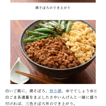
鶏そぼろのでき上がり
白いご飯に、鶏そぼろ、
炒り卵
、ゆでてしょうゆと
白ごま各適量をまぶしたさやいんげんと一緒に盛り
付ければ、三色そぼろ丼のでき上がり。