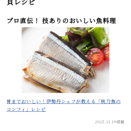
貝レシピ
みご飯、粕汁、昆布巻き…
だし不要、ふっくら食感！ 鮭の
炊き込みご飯「はらこ飯」の簡
プロ直伝！ 技ありのおいしい魚料理
単レシピ。おもてなしにも◎
【まとめ】9月の旬レシピを
WEB FOODIE編集部がおすす
め！
MORE
骨までおいしい！伊勢丹シェフが教える「秋刀魚の
コンフィ」レシピ
2015.11.19掲載