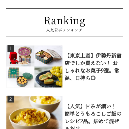
Ranking
人気記事ランキング
1
【東京土産】伊勢丹新宿
店でしか買えない！ お
しゃれなお菓子9選。常
温、日持ち◎
2
【人気】甘みが濃い！
簡単とうもろこしご飯の
レシピ2品。炒めて混ぜ
るだけ