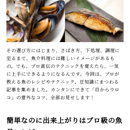
イベント・ピックアップ
【夏・秋が旬】脂がのってふっ
柚子胡椒（ゆずこしょう）の自
くら美味！「太刀魚」プロのレ
家製レシピ。市販品では味わえ
シピ。簡単な捌き方、刺身、塩
ないフレッシュさ！
焼き…
【基本】とうもろこしのゆで
【プロ】魚の骨ごと食べられる
方。甘さを120%引き出すには、
「小アジの南蛮漬け」基本レシ
水から皮付き＆時間をかけて加
その選び方にはじまり、さばき方、下処理、調理に
ピ。作り置きにも！
熱が正解！
至るまで、魚介料理には難しいイメージがあるも
【初心者必見】干さない、シソ
【まとめ】3月の旬レシピを
の。でも、プロ直伝のテクニックを覚えたら、一気
不要！ 昔ながらの塩漬け梅干し
WEB FOODIE編集部がおすす
に上手にできるようになるんです。今回は、プロが
の簡単な作り方
め！
教える魚のレシピやテクニック、豆知識にまつわる
【専門店】もっちり食感「手切
記事を集めました。カンタンにできて「目からウロ
モヒートの基本レシピ。すっきり
り」スモークサーモンに感動！
爽快！
コ」の意外なコツ、全部お見せします！
食べ方レシピ、特徴も解説
【まとめ】プロ直伝！ 鮭やサー
MORE
モンの人気レシピ。ホイル焼
簡単なのに出来上がりはプロ級の魚
き、ムニエル、幽庵焼き、炊き込