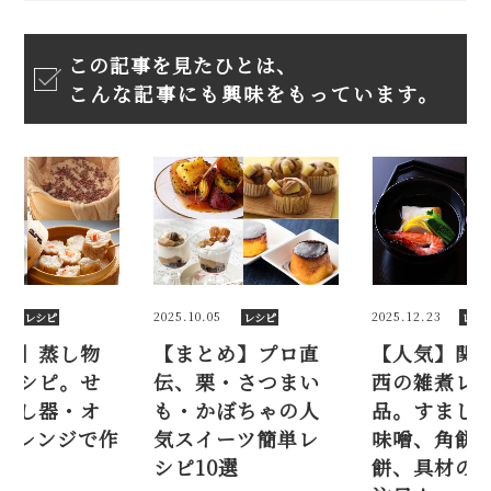
この記事を見たひとは、
こんな記事にも興味をもっています。
2025.10.05
2025.12.23
2026.
レシピ
レシピ
【まとめ】プロ直
【人気】関東と関
【
伝、栗・さつまい
西の雑煮レシピ2
の
も・かぼちゃの人
品。すまし汁・白
い
気スイーツ簡単レ
味噌、角餅・丸
ー
シピ10選
餅、具材の違いも
れ