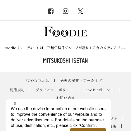
Foodie（フーディー）は、三越伊勢丹グループが運営する食のメディアです。
FOODIEとは
｜
過去の記事（アーカイブ）
｜
利用規約
｜
プライバシーポリシー
｜
Cookieポリシー
｜
お問い合せ
レシピ
｜
スイーツ
｜
手土産・ギフト
｜
ニュース・イベント
｜
おすすめアイテム
｜
読み物・コラム
｜
バイヤーのイチオシ！
｜
伊勢丹新宿店
｜