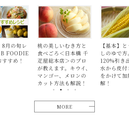
の美しいむき方と
【基本】とうもろこ
【
べごろ＜日本橋 千
しのゆで方。甘さを
の
屋総本店＞のプロ
120%引き出すには、
ラ
教えます。キウイ、
水から皮付き＆時間
麺
ンゴー、メロンの
をかけて加熱が正
つ
ット方法も解説！
解！
説
MORE