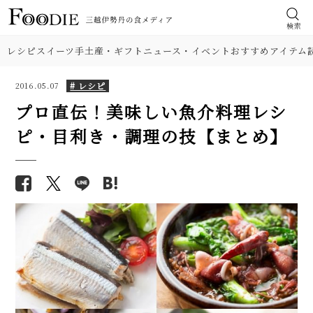
検索
レシピ
スイーツ
手土産・ギフト
ニュース・イベント
おすすめアイテム
# レシピ
2016.05.07
プロ直伝！美味しい魚介料理レシ
ピ・目利き・調理の技【まとめ】
食材
【人気】関東と関西の雑煮レシ
【基本の塩分18%】手作り梅干
ピ2品。すまし汁・白味噌、角
しのレシピ（作り方）。初めて
肉
餅・丸餅、具材の違いも注目！
でも失敗しにくい！
【簡単】コクうま牡蠣鍋レシ
野菜
【プロが解説】らっきょうの漬
ピ。味噌・豚肉・にんにく入
け方。「甘酢漬け」と「塩漬
り、だし不要。おつまみにも人
け」2つのレシピ
料理の種類
気です！
【シェフ直伝】ジェノベーゼソ
フライパンで簡単「鮭のちゃん
調理法
ースのレシピ。意外なコツはオ
ちゃん焼き」人気レシピ。味噌
リーブ油を使わないこと!?
だれとバターが美味！