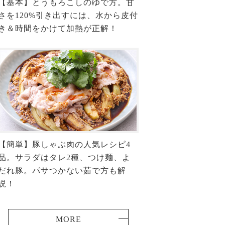
【基本】とうもろこしのゆで方。甘
さを120%引き出すには、水から皮付
き＆時間をかけて加熱が正解！
【簡単】豚しゃぶ肉の人気レシピ4
品。サラダはタレ2種、つけ麺、よ
だれ豚。パサつかない茹で方も解
説！
MORE