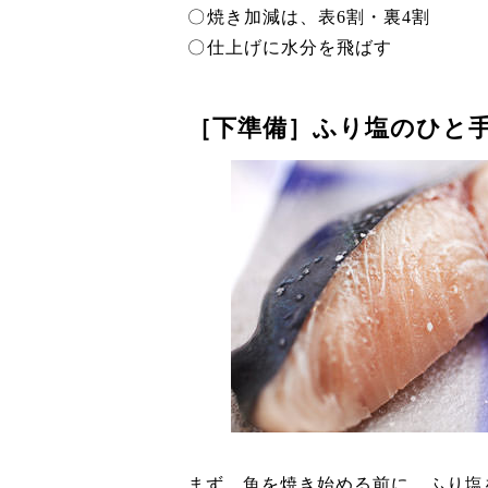
焼き加減は、表6割・裏4割
仕上げに水分を飛ばす
［下準備］ふり塩のひと
まず、魚を焼き始める前に、ふり塩