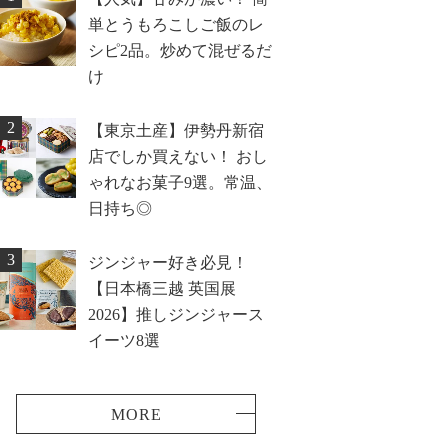
単とうもろこしご飯のレ
シピ2品。炒めて混ぜるだ
け
2
【東京土産】伊勢丹新宿
店でしか買えない！ おし
ゃれなお菓子9選。常温、
日持ち◎
3
ジンジャー好き必見！
【日本橋三越 英国展
2026】推しジンジャース
イーツ8選