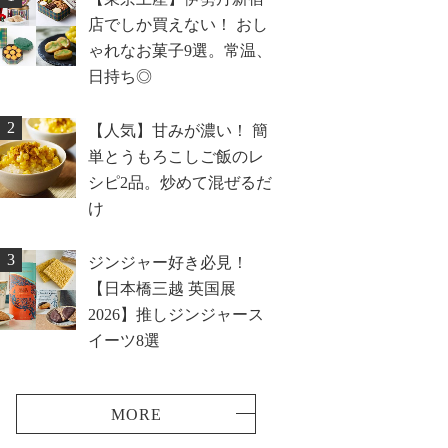
店でしか買えない！ おし
ゃれなお菓子9選。常温、
日持ち◎
2
【人気】甘みが濃い！ 簡
単とうもろこしご飯のレ
シピ2品。炒めて混ぜるだ
け
3
ジンジャー好き必見！
【日本橋三越 英国展
2026】推しジンジャース
イーツ8選