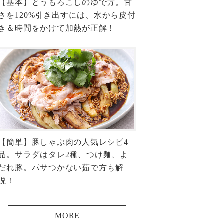
【基本】とうもろこしのゆで方。甘
さを120%引き出すには、水から皮付
き＆時間をかけて加熱が正解！
【簡単】豚しゃぶ肉の人気レシピ4
品。サラダはタレ2種、つけ麺、よ
だれ豚。パサつかない茹で方も解
説！
MORE