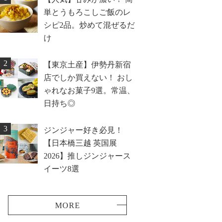
単とうもろこしご飯のレ
シピ2品。炒めて混ぜるだ
け
2
【東京土産】伊勢丹新宿
店でしか買えない！ おし
ゃれなお菓子9選。常温、
日持ち◎
3
ジンジャー好き必見！
【日本橋三越 英国展
2026】推しジンジャース
イーツ8選