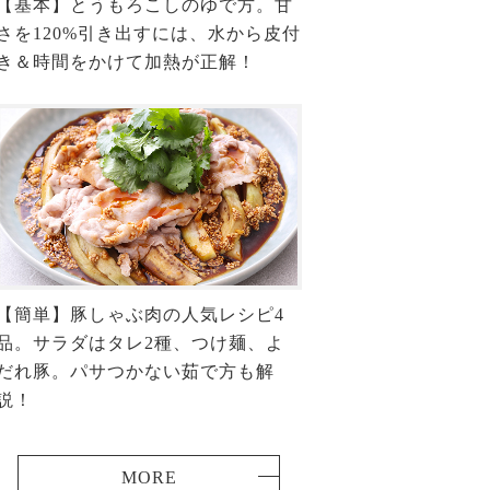
【基本】とうもろこしのゆで方。甘
さを120%引き出すには、水から皮付
き＆時間をかけて加熱が正解！
【簡単】豚しゃぶ肉の人気レシピ4
品。サラダはタレ2種、つけ麺、よ
だれ豚。パサつかない茹で方も解
説！
MORE