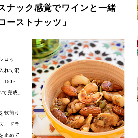
スナック感覚でワインと一緒
ローストナッツ」
シロッ
入れて混
160～
焼いて完成。
を乾煎り
ズ、ドラ
を止めて