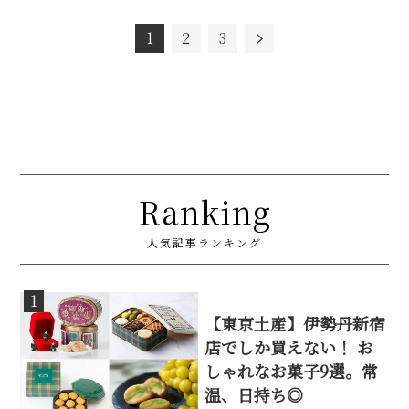
1
2
3
Ranking
人気記事ランキング
1
【東京土産】伊勢丹新宿
店でしか買えない！ お
しゃれなお菓子9選。常
温、日持ち◎