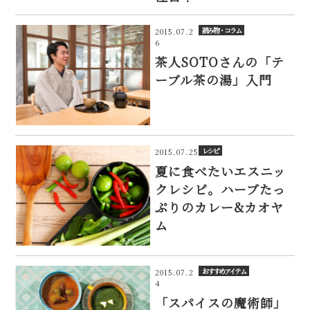
読み物・コラム
2015.07.2
6
茶人SOTOさんの「テ
ーブル茶の湯」入門
レシピ
2015.07.25
夏に食べたいエスニッ
クレシピ。ハーブたっ
ぷりのカレー&カオヤ
ム
おすすめアイテム
2015.07.2
4
「スパイスの魔術師」