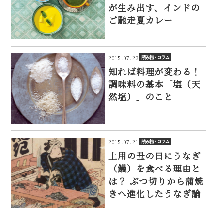
が生み出す、インドの
ご馳走夏カレー
読み物・コラム
2015.07.23
知れば料理が変わる！
調味料の基本「塩（天
然塩）」のこと
読み物・コラム
2015.07.21
土用の丑の日にうなぎ
（鰻）を食べる理由と
は？ ぶつ切りから蒲焼
きへ進化したうなぎ論