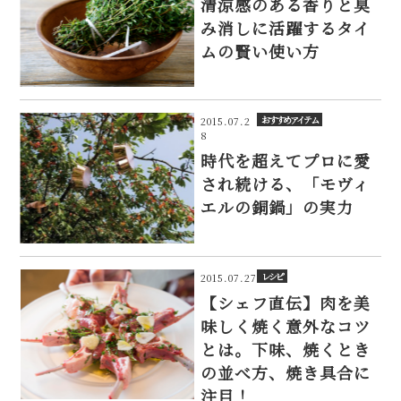
清涼感のある香りと臭
み消しに活躍するタイ
ムの賢い使い方
おすすめアイテム
2015.07.2
8
時代を超えてプロに愛
され続ける、「モヴィ
エルの銅鍋」の実力
レシピ
2015.07.27
【シェフ直伝】肉を美
味しく焼く意外なコツ
とは。下味、焼くとき
の並べ方、焼き具合に
注目！