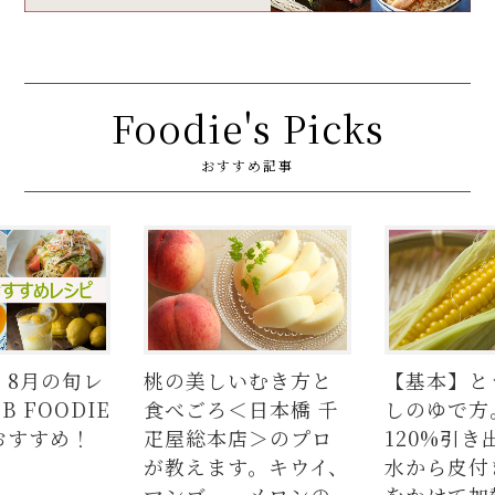
Foodie's Picks
おすすめ記事
】8月の旬レ
桃の美しいむき方と
【基本】と
 FOODIE
食べごろ＜日本橋 千
しのゆで方
おすすめ！
疋屋総本店＞のプロ
120%引き
が教えます。キウイ、
水から皮付
マンゴー、メロンの
をかけて加