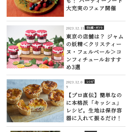
も！ パーティーフード
大充実のフェア開催
手土産・ギフト
2023.12.11
東京の店舗は？ ジャム
の妖精＜クリスティー
ヌ・フェルベール＞コ
ンフィチュールおすす
め3選
レシピ
2023.12.0
9
【プロ直伝】簡単なの
に本格派「キッシュ」
レシピ。生地は保存容
器に入れて振るだけ！