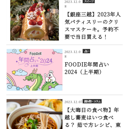
スイーツ
2023.12.0
8
【銀座三越】2023年人
気パティスリーのクリ
スマスケーキ。予約不
要で当日買える！
占い
2023.12.0
8
FOODIE年間占い
2024（上半期）
読み物・コラム
2023.12.07
【大晦日の食べ物】年
越し蕎麦はいつ食べ
る？ 茹で方レシピ、東