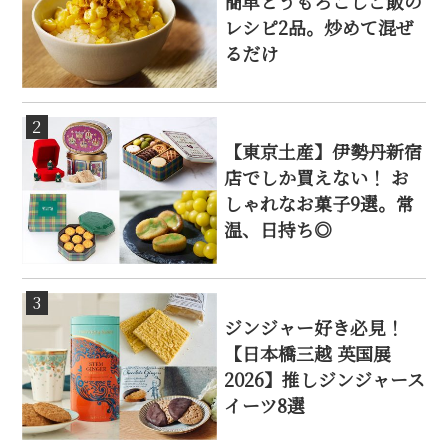
簡単とうもろこしご飯の
レシピ2品。炒めて混ぜ
るだけ
2
【東京土産】伊勢丹新宿
店でしか買えない！ お
しゃれなお菓子9選。常
温、日持ち◎
3
ジンジャー好き必見！
【日本橋三越 英国展
2026】推しジンジャース
イーツ8選