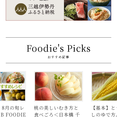
Foodie's Picks
おすすめ記事
】8月の旬レ
桃の美しいむき方と
【基本】と
 FOODIE
食べごろ＜日本橋 千
しのゆで方