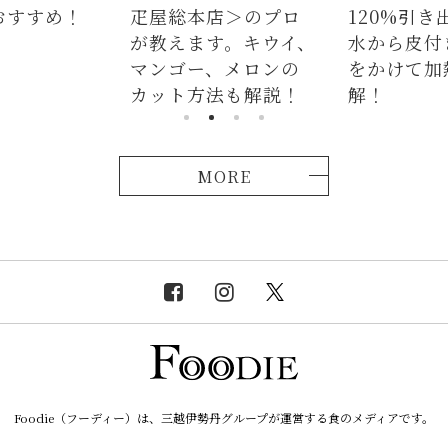
おすすめ！
疋屋総本店＞のプロ
120%引き
が教えます。キウイ、
水から皮付
マンゴー、メロンの
をかけて加
カット方法も解説！
解！
MORE
Foodie（フーディー）は、三越伊勢丹グループが運営する食のメディアです。