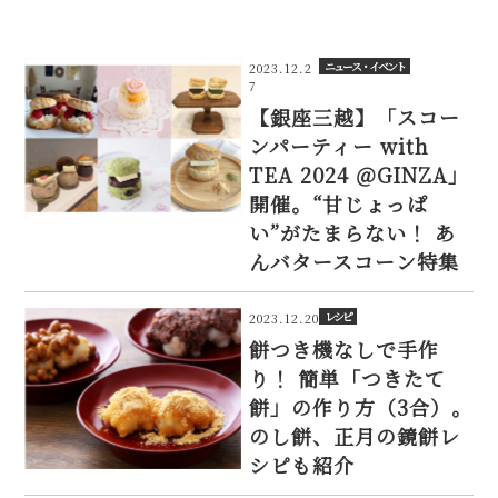
ニュース・イベント
2023.12.2
7
【銀座三越】「スコー
ンパーティー with
TEA 2024 ＠GINZA」
開催。“甘じょっぱ
い”がたまらない！ あ
んバタースコーン特集
レシピ
2023.12.20
餅つき機なしで手作
り！ 簡単「つきたて
餅」の作り方（3合）。
のし餅、正月の鏡餅レ
シピも紹介