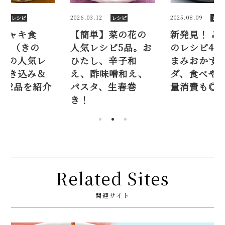
2
2025.08.09
2025.10.08
レシピ
レシピ
レシ
】菜の花の
新発見！ みょうが
シャキシャ
シピ5品。お
のレシピ4品。おつ
感！ 舞茸（
、辛子和
まみおかず、サラ
こ）ご飯の
味噌和え、
ダ、食べやすい大
シピ。炊き
、生春巻
量消費も◎
混ぜ込み2品
Related Sites
関連サイト