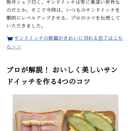
熊井シェフ曰く、サンドイッチは実に奥深い世界な
ューまで
【簡単＆おしゃれに朝活】食パ
のだとか。そこで今回は、いつものサンドイッチを
ンの朝食レシピ2品。アスパラガ
劇的にレベルアップさせる、プロのコツを伝授して
スのオープンサンド、モンティク
いただきました。
リスト
サンドイッチの断面がきれいに切れる包丁はこち
簡単＆豪華なちらし寿司5品のレ
シピ。具材はたったの3種類！ ひ
ら＞＞
な祭りのお祝いにも◎
MORE
プロが解説！ おいしく美しいサン
ドイッチを作る4つのコツ