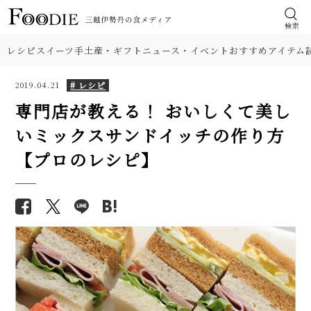
検索
レシピ
スイーツ
手土産・ギフト
ニュース・イベント
おすすめアイテム
# レシピ
2019.04.21
専門店が教える！ おいしくて美し
いミックスサンドイッチの作り方
食材
【冬瓜の人気レシピ】トロトロ
【基本の塩分18%】手作り梅干
【プロのレシピ】
食感の煮物（鶏スープ）、炒め
しのレシピ（作り方）。初めて
肉
物、カレーの3品。下処理や保存
でも失敗しにくい！
方法も解説！
野菜
【プロが解説】らっきょうの漬
【プロが伝授】グリーンアスパ
け方。「甘酢漬け」と「塩漬
ラガスの人気レシピ3品。サラ
け」2つのレシピ
料理の種類
ダ、パスタ、ピラフ
【シェフ直伝】ジェノベーゼソ
【プロが解説】温泉卵＆ポーチ
調理法
ースのレシピ。意外なコツはオ
ドエッグの簡単な作り方。白身
リーブ油を使わないこと!?
のかたさに違いあり！