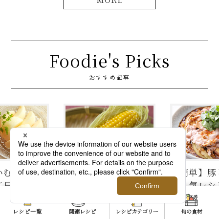
Foodie's Picks
おすすめ記事
とうもろこ
【簡単】豚しゃぶ肉
【まとめ】
方。甘さを
の人気レシピ4品。サ
シピをWEB
き出すには、
ラダはタレ2種、つけ
編集部がお
付き＆時間
麺、よだれ豚。パサ
レシピ一覧
関連レシピ
レシピカテゴリー
旬の食材