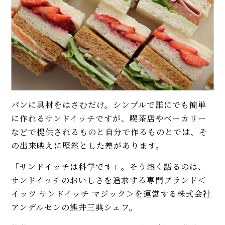
イベント・ピックアップ
【コンソメ＆トマト缶不要】濃
柚子胡椒（ゆずこしょう）の自
厚ミネストローネのレシピ。野
家製レシピ。市販品では味わえ
菜の旨みを引き出す煮込みにプ
ないフレッシュさ！
ロの技あり！
【基本】とうもろこしのゆで
フライパンで作る！ ホットサン
方。甘さを120%引き出すには、
ドとクロックムッシュの簡単レ
水から皮付き＆時間をかけて加
シピ。具材選びでプロの味に
熱が正解！
パンに具材をはさむだけ。シンプルで誰にでも簡単
【シェフ直伝】ジャーマンポテ
【初心者必見】干さない、シソ
トのレシピ。じゃがいもはレン
不要！ 昔ながらの塩漬け梅干し
に作れるサンドイッチですが、喫茶店やベーカリー
ジより、水からゆでて焼くのが
の簡単な作り方
などで提供されるものと自分で作るものとでは、そ
格段においしい！
の出来映えに歴然とした差があります。
モヒートの基本レシピ。すっきり
【まとめ】家飲みのお供に！ さ
「サンドイッチは科学です」。そう熱く語るのは、
爽快！
くっと作れる簡単おつまみレシ
ピ
サンドイッチのおいしさを追求する専門ブランド＜
イッツ サンドイッチ マジック＞を運営する株式会社
MORE
おうち時間が楽しくなる、サン
ドイッチの作り方。フルーツサン
アンデルセンの熊井三典シェフ。
ド、タマゴサンドから“映え”メニ