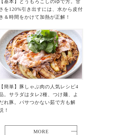
【基本】とうもろこしのゆで方。甘
さを120%引き出すには、水から皮付
き＆時間をかけて加熱が正解！
【簡単】豚しゃぶ肉の人気レシピ4
品。サラダはタレ2種、つけ麺、よ
だれ豚。パサつかない茹で方も解
説！
MORE