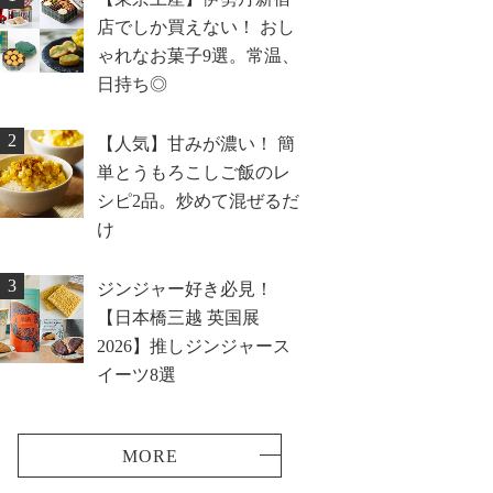
店でしか買えない！ おし
ゃれなお菓子9選。常温、
日持ち◎
2
【人気】甘みが濃い！ 簡
単とうもろこしご飯のレ
シピ2品。炒めて混ぜるだ
け
3
ジンジャー好き必見！
【日本橋三越 英国展
2026】推しジンジャース
イーツ8選