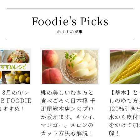
Foodie's Picks
おすすめ記事
いむき方と
【基本】とうもろこ
【簡単】豚
＜日本橋 千
しのゆで方。甘さを
の人気レシ
店＞のプロ
120%引き出すには、
ラダはタレ
す。キウイ、
水から皮付き＆時間
麺、よだれ
、メロンの
をかけて加熱が正
つかない茹
法も解説！
解！
説！