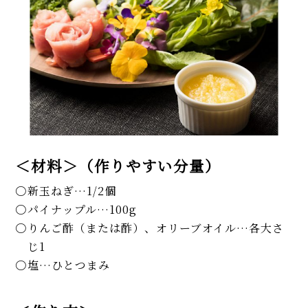
＜材料＞（作りやすい分量）
新玉ねぎ…1/2個
パイナップル…100g
りんご酢（または酢）、オリーブオイル…各大さ
じ1
塩…ひとつまみ