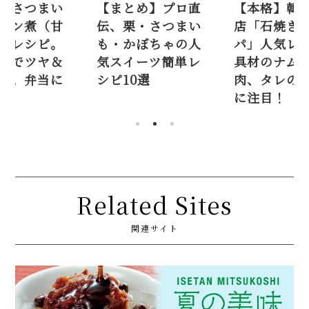
め】プロ直
【本格】韓国料理
【プロ】さ
・さつまい
店「石焼きビビン
ものレモン
ぼちゃの人
パ」人気レシピ。
煮）人気レ
ーツ簡単レ
具材のナムル、ひき
はちみつで
0選
肉、タレの味付け
しっとり。
に注目！
も◎
Related Sites
関連サイト