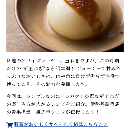
イベント・ピックアップ
柚子胡椒（ゆずこしょう）の自
韓国料理店の本格「チャプチ
家製レシピ。市販品では味わえ
ェ」人気レシピ。プロの味付
ないフレッシュさ！
け、春雨使いでご馳走になる！
【基本】とうもろこしのゆで
【まとめ】きのこ料理の人気レ
方。甘さを120%引き出すには、
シピ。椎茸、えのき茸、マッシ
水から皮付き＆時間をかけて加
ュルーム、松茸、ポルチーニ
熱が正解！
料理の名バイプレーヤー、玉ねぎですが、この時期
【ルウなし】牛肉とトマトの
【初心者必見】干さない、シソ
「ハヤシライス」プロのレシ
不要！ 昔ながらの塩漬け梅干し
だけの“新玉ねぎ”なら話は別！ ジューシーで甘みた
ピ。家庭の調味料で作れます！
の簡単な作り方
っぷりなおいしさは、肉や魚に負けず劣らず主役で
おもてなし料理になる⁉ 鮭のホ
使ってこそ、その魅力を発揮します。
モヒートの基本レシピ。すっきり
イル焼きレシピ。プロの下処
今回は、シンプルなのにインパクト抜群な新玉ねぎ
爽快！
理、包み方に意外な技があっ
た！
の楽しみ方が広がるレシピをご紹介。伊勢丹新宿店
【コンソメ＆トマト缶不要】濃
の青果担当、渡辺圭シェフが伝授します！
MORE
厚ミネストローネのレシピ。野
菜の旨みを引き出す煮込みにプ
野菜がおいしく食べられる鍋はこちら＞＞