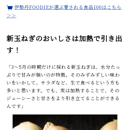
ロの技あり！
伊勢丹FOODIEが選ぶ愛される食品100はこちら
味噌汁の基本の作り方。赤・白
で違う味噌選び、だし＆具の選
＞＞
び方を解説！なめこは豆味噌が
◎
【初心者必見】鶏肉のトマト煮
新玉ねぎのおいしさは加熱で引き出
レシピ。意外と知らない下処理
とパリパリの焼き方で差がつ
す！
く！
MORE
「3～5月の時期だけに採れる新玉ねぎは、水分たっ
ぷりで甘みが強いのが特徴。そのみずみずしい味わ
いをいかして、サラダなど、生で食べるという方も
多いと思います。でも、実は加熱することで、その
ジューシーさと甘さをより引き立てることができる
んです」