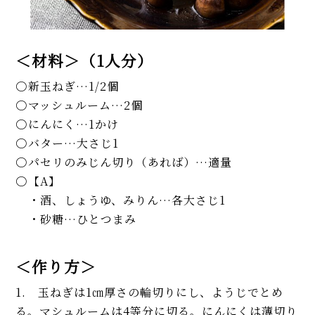
＜材料＞（1人分）
新玉ねぎ…1/2個
マッシュルーム…2個
にんにく…1かけ
バター…大さじ1
パセリのみじん切り（あれば）…適量
【A】
・酒、しょうゆ、みりん…各大さじ1
・砂糖…ひとつまみ
＜作り方＞
1. 玉ねぎは1㎝厚さの輪切りにし、ようじでとめ
る。マシュルームは4等分に切る。にんにくは薄切り