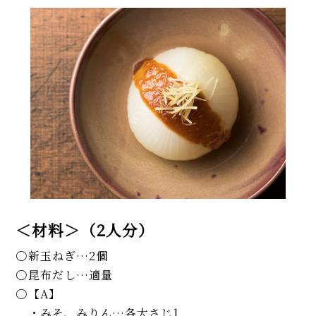
＜材料＞（2人分）
新玉ねぎ…2個
昆布だし…適量
【A】
・みそ、みりん…各大さじ1