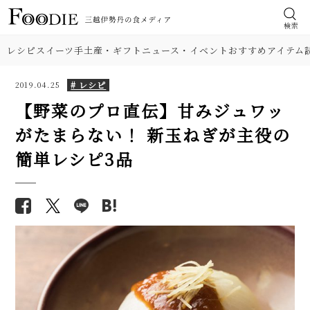
検索
レシピ
スイーツ
手土産・ギフト
ニュース・イベント
おすすめアイテム
# レシピ
2019.04.25
【野菜のプロ直伝】甘みジュワッ
がたまらない！ 新玉ねぎが主役の
食材
【本格】韓国料理店「石焼きビ
【基本の塩分18%】手作り梅干
簡単レシピ3品
ビンパ」人気レシピ。具材のナム
しのレシピ（作り方）。初めて
肉
ル、ひき肉、タレの味付けに注
でも失敗しにくい！
目！
野菜
【プロが解説】らっきょうの漬
フライパンで簡単「鮭のちゃん
け方。「甘酢漬け」と「塩漬
ちゃん焼き」人気レシピ。味噌
け」2つのレシピ
料理の種類
だれとバターが美味！
【シェフ直伝】ジェノベーゼソ
シャキシャキ食感！ 舞茸（きの
調理法
ースのレシピ。意外なコツはオ
こ）ご飯の人気レシピ。炊き込
リーブ油を使わないこと!?
み＆混ぜ込み2品を紹介