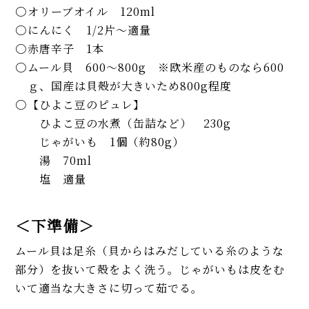
オリーブオイル 120ml
にんにく 1/2片～適量
赤唐辛子 1本
ムール貝 600〜800g ※欧米産のものなら600
ｇ、国産は貝殻が大きいため800g程度
【ひよこ豆のピュレ】
ひよこ豆の水煮（缶詰など） 230g
じゃがいも 1個（約80g）
湯 70ml
塩 適量
＜下準備＞
ムール貝は足糸（貝からはみだしている糸のような
部分）を抜いて殻をよく洗う。じゃがいもは皮をむ
いて適当な大きさに切って茹でる。