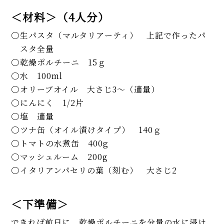
＜材料＞（4人分）
生パスタ（マルタリアーティ） 上記で作ったパ
スタ全量
乾燥ポルチーニ 15ｇ
水 100ml
オリーブオイル 大さじ3～（適量）
にんにく 1/2片
塩 適量
ツナ缶（オイル漬けタイプ） 140ｇ
トマトの水煮缶 400g
マッシュルーム 200g
イタリアンパセリの葉（刻む） 大さじ2
＜下準備＞
できれば前日に、乾燥ポルチーニを分量の水に浸け