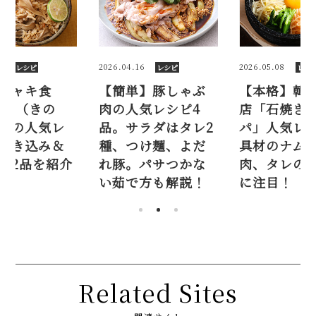
6
2026.05.08
2025.10.08
レシピ
レシピ
レシ
】豚しゃぶ
【本格】韓国料理
シャキシャ
気レシピ4
店「石焼きビビン
感！ 舞茸（
ラダはタレ2
パ」人気レシピ。
こ）ご飯の
け麺、よだ
具材のナムル、ひき
シピ。炊き
パサつかな
肉、タレの味付け
混ぜ込み2品
方も解説！
に注目！
Related Sites