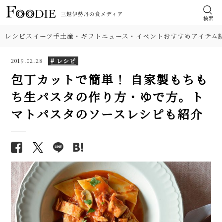
検索
レシピ
スイーツ
手土産・ギフト
ニュース・イベント
おすすめアイテム
# レシピ
2019.02.28
包丁カットで簡単！ 自家製もちも
ち生パスタの作り方・ゆで方。ト
食材
【本格】韓国料理店「石焼きビ
【基本の塩分18%】手作り梅干
マトパスタのソースレシピも紹介
ビンパ」人気レシピ。具材のナム
しのレシピ（作り方）。初めて
肉
ル、ひき肉、タレの味付けに注
でも失敗しにくい！
目！
野菜
【プロが解説】らっきょうの漬
フライパンで簡単「鮭のちゃん
け方。「甘酢漬け」と「塩漬
ちゃん焼き」人気レシピ。味噌
け」2つのレシピ
料理の種類
だれとバターが美味！
【シェフ直伝】ジェノベーゼソ
シャキシャキ食感！ 舞茸（きの
調理法
ースのレシピ。意外なコツはオ
こ）ご飯の人気レシピ。炊き込
リーブ油を使わないこと!?
み＆混ぜ込み2品を紹介