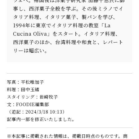
ツェへ。帰国後は洋菓子研究家 加藤千恵氏に師
事し、西洋菓子全般を学ぶ。その後ミラノでイ
タリア料理、イタリア菓子、製パンを学び、
1994年に東京でイタリア料理の教室「La
Cucina Oliva」をスタート。イタリア料理、
西洋菓子のほか、台湾料理や和食と、レパート
リーは幅広い。
写真：平松唯加子
料理：田中玉緒
スタイリング：岩崎牧子
文：FOODIE編集部
（追記：2024/3/18 10:13）
記事内一部を修正いたしました。
※本記事に掲載された情報は、掲載日時点のものです。商