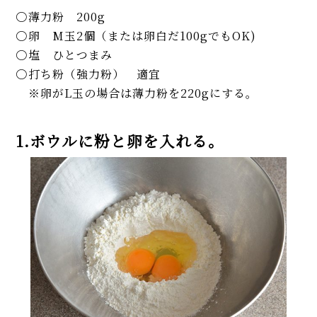
薄力粉 200g
卵 M玉2個（または卵白だ100gでもOK)
塩 ひとつまみ
打ち粉（強力粉） 適宜
※卵がL玉の場合は薄力粉を220gにする。
1.ボウルに粉と卵を入れる。