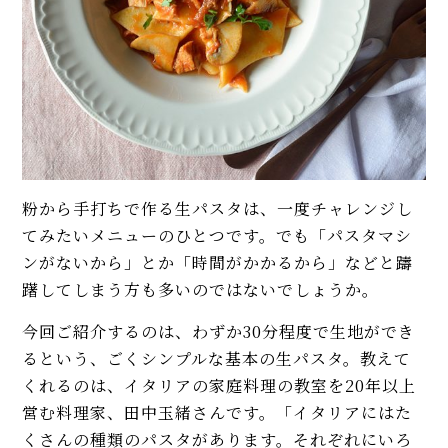
イベント・ピックアップ
柚子胡椒（ゆずこしょう）の自
韓国料理店の本格「チャプチ
家製レシピ。市販品では味わえ
ェ」人気レシピ。プロの味付
ないフレッシュさ！
け、春雨使いでご馳走になる！
【基本】とうもろこしのゆで
【まとめ】きのこ料理の人気レ
方。甘さを120%引き出すには、
シピ。椎茸、えのき茸、マッシ
水から皮付き＆時間をかけて加
ュルーム、松茸、ポルチーニ
熱が正解！
粉から手打ちで作る生パスタは、一度チャレンジし
【ルウなし】牛肉とトマトの
【初心者必見】干さない、シソ
「ハヤシライス」プロのレシ
不要！ 昔ながらの塩漬け梅干し
てみたいメニューのひとつです。でも「パスタマシ
ピ。家庭の調味料で作れます！
の簡単な作り方
ンがないから」とか「時間がかかるから」などと躊
おもてなし料理になる⁉ 鮭のホ
躇してしまう方も多いのではないでしょうか。
モヒートの基本レシピ。すっきり
イル焼きレシピ。プロの下処
今回ご紹介するのは、わずか30分程度で生地ができ
爽快！
理、包み方に意外な技があっ
た！
るという、ごくシンプルな基本の生パスタ。教えて
【コンソメ＆トマト缶不要】濃
くれるのは、イタリアの家庭料理の教室を20年以上
MORE
厚ミネストローネのレシピ。野
営む料理家、田中玉緒さんです。「イタリアにはた
菜の旨みを引き出す煮込みにプ
くさんの種類のパスタがあります。それぞれにいろ