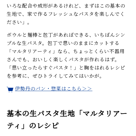
ロの技あり！
いろな配合や成形があるけれど、まずはこの基本の
味噌汁の基本の作り方。赤・白
生地で、家で作るフレッシュなパスタを楽しんでく
で違う味噌選び、だし＆具の選
び方を解説！なめこは豆味噌が
ださい」。
◎
ボウルと麺棒と包丁があればできる、いちばんシン
【初心者必見】鶏肉のトマト煮
レシピ。意外と知らない下処理
プルな生パスタ。包丁で思いのままにカットする
とパリパリの焼き方で差がつ
「マルタリアーティ」なら、ちょっとくらい不器用
く！
さんでも、おいしく楽しくパスタが作れるはず。
MORE
「思い立ったらすぐパスタ！」と胸をはれるレシピ
を参考に、ぜひトライしてみてはいかが。
伊勢丹のパン・惣菜はこちら＞＞
基本の生パスタ生地「マルタリアー
ティ」のレシピ