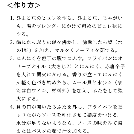
＜作り方＞
ひよこ豆のピュレを作る。ひよこ豆、じゃがい
も、湯をブレンダーにかけて粗めのピュレ状に
する。
鍋にたっぷりの湯を沸かし、沸騰したら塩（水
の1％）を加え、マルタリアーティを茹でる。
にんにくを包丁の腹でつぶす。フライパンにオ
リーブオイル（大さじ2）とにんにく、赤唐辛子
を入れて弱火にかける。香りが立ってにんにく
が軽く色づき始めたら、ムール貝と水少々（ま
たは白ワイン、材料外）を加え、ふたをして強
火にする。
貝の口が開いたらふたを外し、フライパンを揺
すりながらソースを乳化させて濃度をつける。
水分が足りないようなら、ソースの味をみて湯
またはパスタの茹で汁を加える。