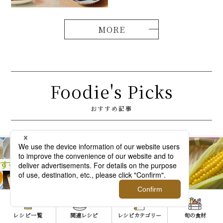
Foodie's Picks
おすすめ記事
いむき方と
【基本】とうもろこ
【簡単】豚
レシピ一覧
関連レシピ
レシピカテゴリー
旬の食材
＜日本橋 千
しのゆで方。甘さを
の人気レシ