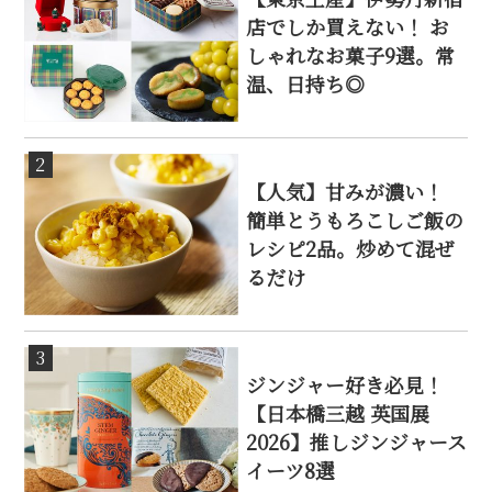
店でしか買えない！ お
しゃれなお菓子9選。常
温、日持ち◎
2
【人気】甘みが濃い！
簡単とうもろこしご飯の
レシピ2品。炒めて混ぜ
るだけ
3
ジンジャー好き必見！
【日本橋三越 英国展
2026】推しジンジャース
イーツ8選