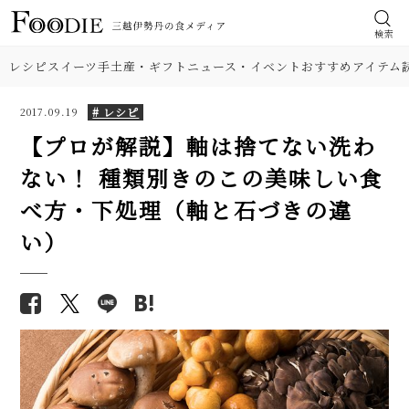
検索
レシピ
スイーツ
手土産・ギフト
ニュース・イベント
おすすめアイテム
# レシピ
2017.09.19
【プロが解説】軸は捨てない洗わ
ない！ 種類別きのこの美味しい食
食材
【本格】韓国料理店「石焼きビ
【基本の塩分18%】手作り梅干
べ方・下処理（軸と石づきの違
ビンパ」人気レシピ。具材のナム
しのレシピ（作り方）。初めて
肉
い）
ル、ひき肉、タレの味付けに注
でも失敗しにくい！
目！
野菜
【プロが解説】らっきょうの漬
フライパンで簡単「鮭のちゃん
け方。「甘酢漬け」と「塩漬
ちゃん焼き」人気レシピ。味噌
け」2つのレシピ
料理の種類
だれとバターが美味！
【シェフ直伝】ジェノベーゼソ
シャキシャキ食感！ 舞茸（きの
調理法
ースのレシピ。意外なコツはオ
こ）ご飯の人気レシピ。炊き込
リーブ油を使わないこと!?
み＆混ぜ込み2品を紹介