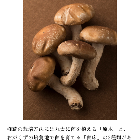
椎茸の栽培方法には丸太に菌を植える「原木」と、
おがくずの培養地で菌を育てる「菌床」の2種類があ