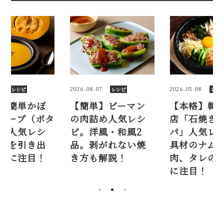
7
2026.05.08
2025.09.06
レシピ
レシピ
レシ
】ピーマン
【本格】韓国料理
【プロ】簡
め人気レシ
店「石焼きビビン
ちゃのスー
風・和風2
パ」人気レシピ。
ージュ）人
がれない焼
具材のナムル、ひき
ピ。甘みを
解説！
肉、タレの味付け
す蒸し煮に
に注目！