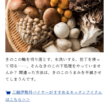
イベント・ピックアップ
柚子胡椒（ゆずこしょう）の自
韓国料理店の本格「チャプチ
家製レシピ。市販品では味わえ
ェ」人気レシピ。プロの味付
ないフレッシュさ！
け、春雨使いでご馳走になる！
【基本】とうもろこしのゆで
【まとめ】きのこ料理の人気レ
方。甘さを120%引き出すには、
シピ。椎茸、えのき茸、マッシ
水から皮付き＆時間をかけて加
ュルーム、松茸、ポルチーニ
熱が正解！
【ルウなし】牛肉とトマトの
【初心者必見】干さない、シソ
「ハヤシライス」プロのレシ
不要！ 昔ながらの塩漬け梅干し
きのこの軸を切り落とす、水洗いする、包丁を使っ
ピ。家庭の調味料で作れます！
の簡単な作り方
て切る……、そんなきのこの下処理をやっていませ
おもてなし料理になる⁉ 鮭のホ
んか？ 間違った方法は、きのこのうまみを半減させ
モヒートの基本レシピ。すっきり
イル焼きレシピ。プロの下処
てしまうんです。
爽快！
理、包み方に意外な技があっ
た！
三越伊勢丹バイヤーがすすめるキッチンアイテム
【コンソメ＆トマト缶不要】濃
MORE
厚ミネストローネのレシピ。野
はこちら＞＞
菜の旨みを引き出す煮込みにプ