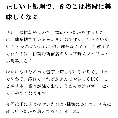
ロの技あり！
正しい下処理で、きのこは格段に美
味噌汁の基本の作り方。赤・白
で違う味噌選び、だし＆具の選
味しくなる！
び方を解説！なめこは豆味噌が
◎
【初心者必見】鶏肉のトマト煮
「とくに椎茸やえのき、舞茸の下処理をするとき
レシピ。意外と知らない下処理
に、軸を捨てている方が多いのですが、もったいな
とパリパリの焼き方で差がつ
い！ うまみがいちばん強い部分なんです」と教えて
く！
くれたのは、伊勢丹新宿店のシニア野菜ソムリエ・
MORE
小島孝夫さん。
ほかにも「なるべく包丁で切らずに手で割く」「水
で洗わず、汚れていればふきんでやさしく拭く」こ
とが基本。香りが強く出て、うまみが逃げず、味が
入りやすくなります。
今回は手に入りやすいきのこ7種類について、さらに
詳しい下処理を教えてもらいました。