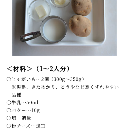
＜材料＞（1～2人分）
じゃがいも…2個（300g～350g）
※男爵、きたあかり、とうやなど煮くずれやすい
品種
牛乳…50ml
バター…10g
塩…適量
粉チーズ…適宜