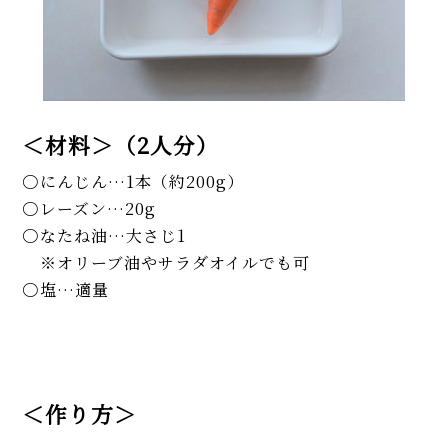
＜材料＞（2人分）
にんじん…1本（約200g）
レーズン…20g
なたね油…大さじ1
※オリーブ油やサラダオイルでも可
塩…適量
＜作り方＞