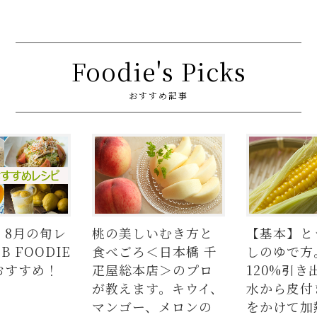
Foodie's Picks
おすすめ記事
しいむき方と
【基本】とうもろこ
【簡単】
ろ＜日本橋 千
しのゆで方。甘さを
の人気レ
本店＞のプロ
120%引き出すには、
ラダはタ
ます。キウイ、
水から皮付き＆時間
麺、よだ
ー、メロンの
をかけて加熱が正
つかない