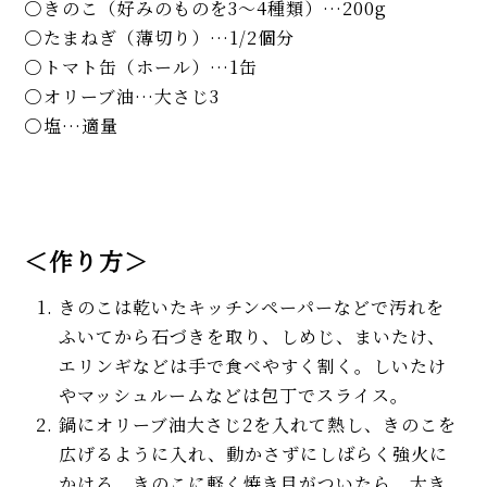
きのこ（好みのものを3～4種類）…200g
たまねぎ（薄切り）…1/2個分
トマト缶（ホール）…1缶
オリーブ油…大さじ3
塩…適量
＜作り方＞
きのこは乾いたキッチンペーパーなどで汚れを
ふいてから石づきを取り、しめじ、まいたけ、
エリンギなどは手で食べやすく割く。しいたけ
やマッシュルームなどは包丁でスライス。
鍋にオリーブ油大さじ2を入れて熱し、きのこを
広げるように入れ、動かさずにしばらく強火に
かける。きのこに軽く焼き目がついたら、大き