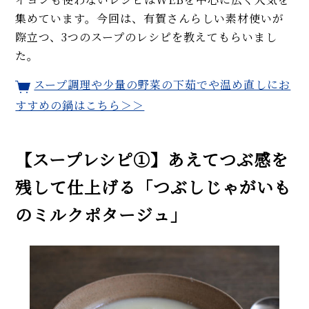
簡単！
集めています。今回は、有賀さんらしい素材使いが
【まとめ】プロのコツ満載！ 夏
際立つ、3つのスープのレシピを教えてもらいまし
のトマトの人気レシピ。パス
タ、ピクルス、炊き込みご飯…
た。
【シェフ直伝】シンプルな「じ
スープ調理や少量の野菜の下茹でや温め直しにお
ゃがいもガレット」のレシピ。
すすめの鍋はこちら＞＞
つなぎなしで外カリカリッ！
MORE
【スープレシピ①】あえてつぶ感を
残して仕上げる「つぶしじゃがいも
のミルクポタージュ」