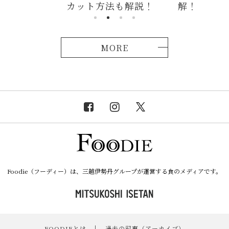
方法も解説！
解！
説！
MORE
Foodie（フーディー）は、三越伊勢丹グループが運営する食のメディアです。
FOODIEとは
｜
過去の記事（アーカイブ）