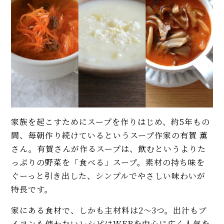
イベント・ピックアップ
柚子胡椒（ゆずこしょう）の自
フライパンで簡単「鮭のちゃん
家製レシピ。市販品では味わえ
ちゃん焼き」人気レシピ。味噌
ないフレッシュさ！
だれとバターが美味！
【基本】とうもろこしのゆで
関西の冬の定番！ 鮭を使った
方。甘さを120%引き出すには、
「粕汁」のレシピ。シチューの
水から皮付き＆時間をかけて加
ように濃厚です
熱が正解！
【初心者必見】干さない、シソ
【ルウなし】牛肉とトマトの
不要！ 昔ながらの塩漬け梅干し
「ハヤシライス」プロのレシ
家族を起こすためにスープを作りはじめ、約5年もの
の簡単な作り方
ピ。家庭の調味料で作れます！
間、毎朝作り続けているというスープ作家の有賀 薫
【タコの人気レシピ】プロ直伝
さん。有賀さんが作るスープは、飲むというよりた
モヒートの基本レシピ。すっきり
の唐揚げ、和風マリネ、トマトパ
っぷりの野菜を「食べる」スープ。素材の持ち味を
爽快！
スタの3品。簡単おつまみからメ
ぐーっと引き出した、シンプルでやさしい味わいが
インまで
特長です。
【プロ直伝】濃厚トマト味のピ
MORE
リ辛パスタ「ペンネ アラビアー
家にある食材で、しかも主材料は2〜3つ。出汁もブ
タ」のレシピ。コンソメ不要で
イヨンも使わないレシピはWEBを中心に広く人気を