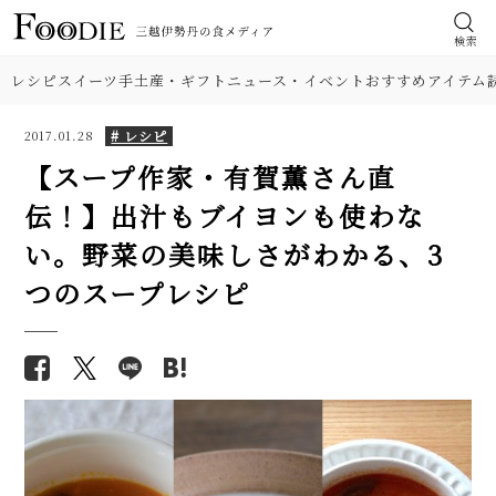
検索
レシピ
スイーツ
手土産・ギフト
ニュース・イベント
おすすめアイテム
# レシピ
2017.01.28
【スープ作家・有賀薫さん直
伝！】出汁もブイヨンも使わな
食材
【簡単】ゴロゴロひき肉が美
【基本の塩分18%】手作り梅干
い。野菜の美味しさがわかる、3
味！ 沖縄「タコライス」本格レ
しのレシピ（作り方）。初めて
肉
つのスープレシピ
シピ。辛さ調節できて子どもに
でも失敗しにくい！
も人気
野菜
【プロが解説】らっきょうの漬
エリックサウス直伝「本格バタ
け方。「甘酢漬け」と「塩漬
ーチキンカレー」人気レシピ。
け」2つのレシピ
料理の種類
甘さ控えめで米にも合う！
【シェフ直伝】ジェノベーゼソ
【人気】関東と関西の雑煮レシ
調理法
ースのレシピ。意外なコツはオ
ピ2品。すまし汁・白味噌、角
リーブ油を使わないこと!?
餅・丸餅、具材の違いも注目！