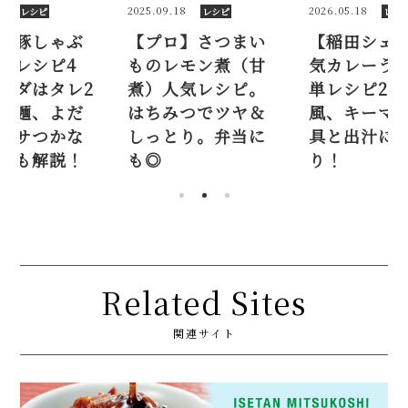
09.18
2026.05.18
2026.04.16
レシピ
レシピ
プロ】さつまい
【稲田シェフ】人
【簡単】
のレモン煮（甘
気カレーうどん簡
肉の人気
）人気レシピ。
単レシピ2品（京都
品。サラ
ちみつでツヤ＆
風、キーマ風）。
種、つけ
っとり。弁当に
具と出汁に技あ
れ豚。パ
◎
り！
い茹で方
Related Sites
関連サイト