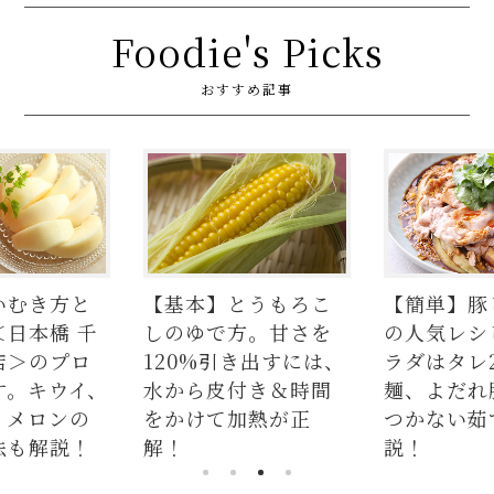
Foodie's Picks
おすすめ記事
いむき方と
【基本】とうもろこ
【簡単】豚
＜日本橋 千
しのゆで方。甘さを
の人気レシ
店＞のプロ
120%引き出すには、
ラダはタレ
す。キウイ、
水から皮付き＆時間
麺、よだれ
、メロンの
をかけて加熱が正
つかない茹
法も解説！
解！
説！