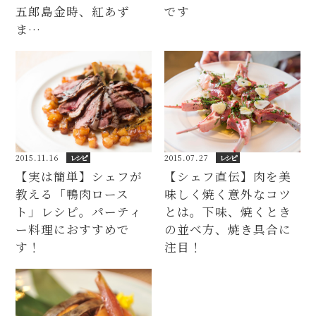
五郎島金時、紅あず
です
ま…
2015.11.16
レシピ
2015.07.27
レシピ
【実は簡単】シェフが
【シェフ直伝】肉を美
教える「鴨肉ロース
味しく焼く意外なコツ
ト」レシピ。パーティ
とは。下味、焼くとき
ー料理におすすめで
の並べ方、焼き具合に
す！
注目！