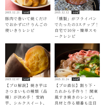
2015.12.12
レシピ
2015.12.21
レシピ
「燻製」がフライパン
豚肉で巻いて焼くだけ
でたったの3ステップ！
でおかずに!? りんごの
自宅で10分・簡単スモ
使いきりレシピ
ークレシピ
2015.12.07
レシピ
2015.11.26
レシピ
【プロ解説】焼き芋は
【プロ直伝】割り下・
さつまいもの種類（品
たれから手作り！ 関東
種）が決め手！ 安納
風すき焼きのレシピ。
芋、シルクスイート、
具材と作る順番も注目