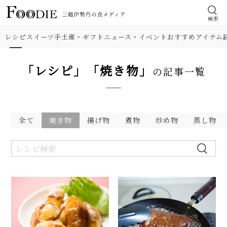
検索
レシピ
スイーツ
手土産・ギフト
ニュース・イベント
おすすめアイテム
「レシピ」「焼き物」
の記事一覧
全て
焼き物
揚げ物
煮物
炒め物
蒸し物