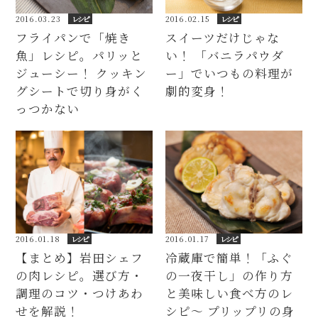
2016.03.23
レシピ
2016.02.15
レシピ
フライパンで「焼き
スイーツだけじゃな
魚」レシピ。パリッと
い！ 「バニラパウダ
ジューシー！ クッキン
ー」でいつもの料理が
グシートで切り身がく
劇的変身！
っつかない
2016.01.18
レシピ
2016.01.17
レシピ
【まとめ】岩田シェフ
冷蔵庫で簡単！「ふぐ
の肉レシピ。選び方・
の一夜干し」の作り方
調理のコツ・つけあわ
と美味しい食べ方のレ
せを解説！
シピ～ プリップリの身