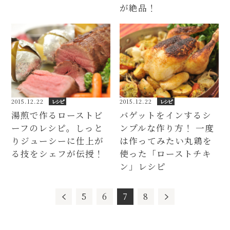
が絶品！
2015.12.22
レシピ
2015.12.22
レシピ
湯煎で作るローストビ
バゲットをインするシ
ーフのレシピ。しっと
ンプルな作り方！ 一度
りジューシーに仕上が
は作ってみたい丸鶏を
る技をシェフが伝授！
使った「ローストチキ
ン」レシピ
5
6
7
8