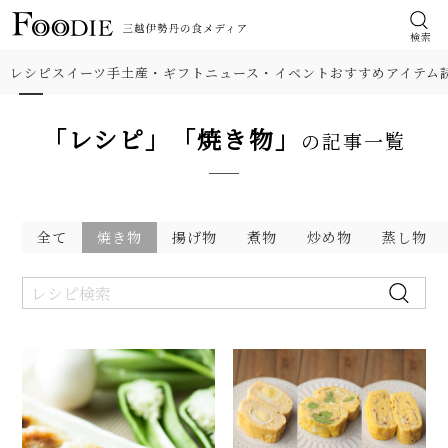
検索
レシピ
スイーツ
手土産・ギフト
ニュース・イベント
おすすめアイテム
「レシピ」「焼き物」
の記事一覧
全て
焼き物
揚げ物
煮物
炒め物
蒸し物