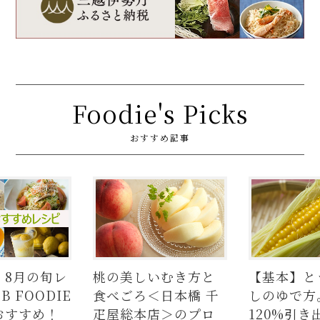
Foodie's Picks
おすすめ記事
】8月の旬レ
桃の美しいむき方と
【基本】と
 FOODIE
食べごろ＜日本橋 千
しのゆで方
おすすめ！
疋屋総本店＞のプロ
120%引き