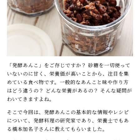
イベント・ピックアップ
柚子胡椒（ゆずこしょう）の自
【違いも解説】ぜんざい（お汁
家製レシピ。市販品では味わえ
粉）の作り方。濃厚とあっさり
ないフレッシュさ！
の2タイプを紹介！
【基本】とうもろこしのゆで
【まとめ】7月の旬レシピを
方。甘さを120%引き出すには、
WEB FOODIE編集部がおすす
水から皮付き＆時間をかけて加
め！
熱が正解！
「発酵あんこ」をご存じですか？ 砂糖を一切使って
【プロ直伝】驚きの満足感！ 豆
【初心者必見】干さない、シソ
腐ハンバーグのレシピ。ヘルシ
不要！ 昔ながらの塩漬け梅干し
いないのに甘く、栄養価が高いことから、注目を集
ーな肉なしアレンジも解説
の簡単な作り方
めている食べ物です。一般的なあんこと味や作り方
はどう違うの？ どんな栄養があるの？ そんな疑問が
蒸し器・炊飯器で作る赤飯のレ
モヒートの基本レシピ。すっきり
わいてきますよね。
シピ。モチモチ食感とやわらか
爽快！
食感の違いを楽しめます！
そこで今回は、発酵あんこの基本的な情報やレシピ
ほくほく甘い生落花生のゆで方
について、発酵料理の研究家であり、栄養士でもあ
MORE
をプロが解説。塩ゆでして食べ
る橋本加名子さんに教えてもらいました。
られるのは秋だけ！