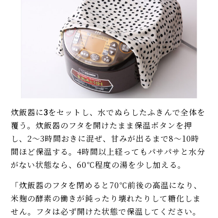
炊飯器に
3
をセットし、水でぬらしたふきんで全体を
覆う。炊飯器のフタを開けたまま保温ボタンを押
し、2～3時間おきに混ぜ、甘みが出るまで8～10時
間ほど保温する。4時間以上経ってもパサパサと水分
がない状態なら、60℃程度の湯を少し加える。
「炊飯器のフタを閉めると70℃前後の高温になり、
米麹の酵素の働きが鈍ったり壊れたりして糖化しま
せん。フタは必ず開けた状態で保温してください。