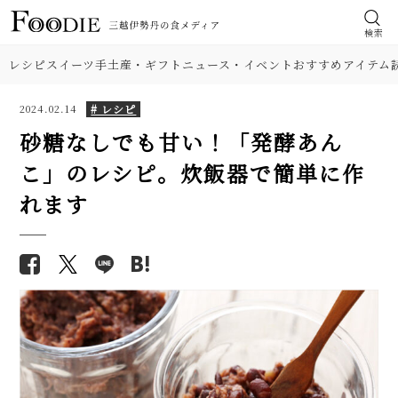
検索
レシピ
スイーツ
手土産・ギフト
ニュース・イベント
おすすめアイテム
# レシピ
2024.02.14
砂糖なしでも甘い！「発酵あん
こ」のレシピ。炊飯器で簡単に作
食材
ごま不要で簡単！ 豆腐の「白和
【基本の塩分18%】手作り梅干
れます
え」基本レシピ。水切り、合う
しのレシピ（作り方）。初めて
肉
具材もご紹介
でも失敗しにくい！
【簡単】豆腐の水切りが決め
野菜
【プロが解説】らっきょうの漬
手！「揚げ出し豆腐」プロのレ
け方。「甘酢漬け」と「塩漬
シピ。つゆの黄金比を覚えてご
け」2つのレシピ
料理の種類
馳走に♡
【シェフ直伝】ジェノベーゼソ
【プロ直伝】NY流チリコンカン
調理法
ースのレシピ。意外なコツはオ
本格レシピ。スパイス、粗挽き
リーブ油を使わないこと!?
肉、黒ビールにコツあり！