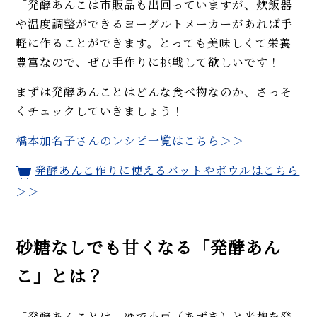
「発酵あんこは市販品も出回っていますが、炊飯器
豆腐がべちゃっとしない！ ゴー
や温度調整ができるヨーグルトメーカーがあれば手
ヤチャンプルーの人気レシピ。
軽に作ることができます。とっても美味しくて栄養
塩こしょう、醤油だけで簡単
豊富なので、ぜひ手作りに挑戦して欲しいです！」
【マイスター直伝】豆乳＆おか
らのレシピ。話題のシェントウ
まずは発酵あんことはどんな食べ物なのか、さっそ
ジャン、スープ、ドーナツ、栄
くチェックしていきましょう！
養・種類の違いも解説！
橋本加名子さんのレシピ一覧はこちら＞＞
MORE
発酵あんこ作りに使えるバットやボウルはこちら
＞＞
砂糖なしでも甘くなる「発酵あん
こ」とは？
「発酵あんことは、ゆで小豆（あずき）と米麹を発