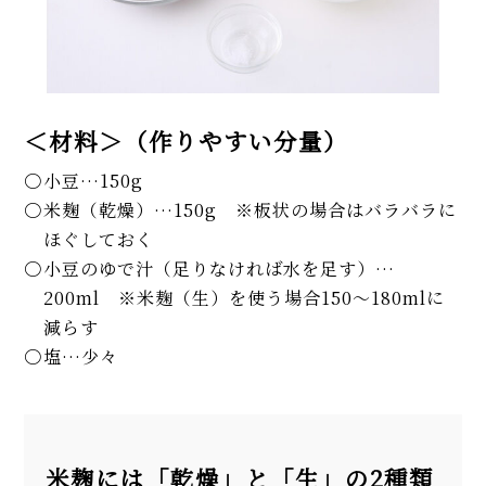
＜材料＞（作りやすい分量）
小豆…150g
米麹（乾燥）…150g ※板状の場合はバラバラに
ほぐしておく
小豆のゆで汁（足りなければ水を足す）…
200ml ※米麹（生）を使う場合150～180mlに
減らす
塩…少々
米麹には「乾燥」と「生」の2種類