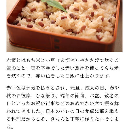
も人気
イベント・ピックアップ
柚子胡椒（ゆずこしょう）の自
【本格】韓国料理店「石焼きビ
家製レシピ。市販品では味わえ
ビンパ」人気レシピ。具材のナム
ないフレッシュさ！
ル、ひき肉、タレの味付けに注
目！
【基本】とうもろこしのゆで
方。甘さを120%引き出すには、
【人気】関東と関西の雑煮レシ
水から皮付き＆時間をかけて加
ピ2品。すまし汁・白味噌、角
熱が正解！
餅・丸餅、具材の違いも注目！
赤飯とはもち米と小豆（あずき）やささげで炊くご
【初心者必見】干さない、シソ
ごま不要で簡単！ 豆腐の「白和
不要！ 昔ながらの塩漬け梅干し
飯のこと。豆を下ゆでした赤い煮汁を使ってもち米
え」基本レシピ。水切り、合う
の簡単な作り方
を炊くので、赤い色をしたご飯に仕上がります。
具材もご紹介
【簡単】豆腐の水切りが決め
赤い色は邪気を払うとされ、元旦、成人の日、春や
モヒートの基本レシピ。すっきり
手！「揚げ出し豆腐」プロのレ
秋のお彼岸、ひな祭り、端午の節句、お盆、敬老の
爽快！
シピ。つゆの黄金比を覚えてご
日といったお祝い行事などのおめでたい席で振る舞
馳走に♡
われてきました。日本のハレの日の食卓に華を添え
MORE
美色の秘密はタイミング！ 豆ご
る料理だからこそ、きちんと丁寧に作りたいですよ
飯（グリンピースの炊き込みご
ね。