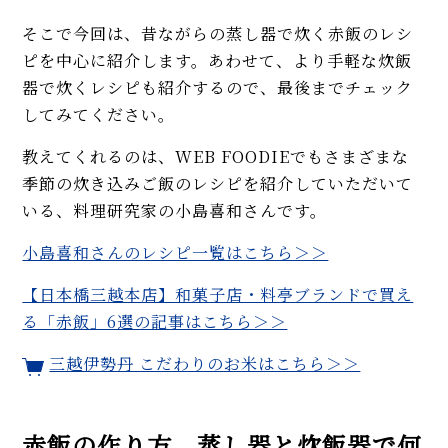
飯）簡単レシピ（2合、3合）
そこで今回は、昔ながらの蒸し器で炊く赤飯のレシ
春の香り！「よもぎ餅（草
ピを中心に紹介します。あわせて、より手軽な炊飯
餅）」の作り方。乾燥よもぎ、
米の粉レシピもご紹介
器で炊くレシピも紹介するので、最後までチェック
してみてください。
【プロ直伝】NY流チリコンカン
本格レシピ。スパイス、粗挽き
教えてくれるのは、WEB FOODIEでもさまざまな
肉、黒ビールにコツあり！
季節の炊き込みご飯のレシピを紹介していただいて
いる、料理研究家の小島喜和さんです。
MORE
小島喜和さんのレシピ一覧はこちら＞＞
【日本橋三越本店】和菓子店・料亭ブランドで買え
る「赤飯」6選の記事はこちら＞＞
三越伊勢丹 こだわりのお米はこちら＞＞
赤飯の作り方、蒸し器と炊飯器で何