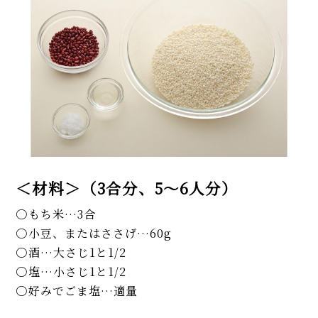
＜材料＞（3合分、5～6人分）
もち米…3合
小豆、またはささげ…60g
酒…大さじ1と1/2
塩…小さじ1と1/2
好みでごま塩…適量