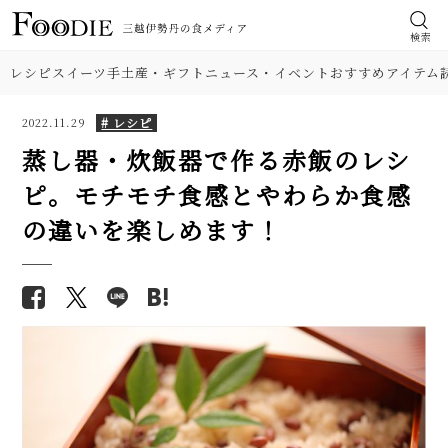
検索
レシピ
スイーツ
手土産・ギフト
ニュース・イベント
おすすめアイテム
# レシピ
2022.11.29
蒸し器・炊飯器で作る赤飯のレシ
ピ。モチモチ食感とやわらか食感
食材
【人気】甘みが濃い！ 簡単とう
【基本の塩分18%】手作り梅干
の違いを楽しめます！
もろこしご飯のレシピ2品。炒め
しのレシピ（作り方）。初めて
肉
て混ぜるだけ
でも失敗しにくい！
【人気】鶏ささみの簡単レシピ5
野菜
【プロが解説】らっきょうの漬
品。しょうゆ焼き、大葉チーズフ
け方。「甘酢漬け」と「塩漬
ライ…筋取り、茹で方、柔らか
け」2つのレシピ
料理の種類
くするコツも解説！
【簡単】ゴロゴロひき肉が美
【シェフ直伝】ジェノベーゼソ
味！ 沖縄「タコライス」本格レ
調理法
ースのレシピ。意外なコツはオ
シピ。辛さ調節できて子どもに
リーブ油を使わないこと!?