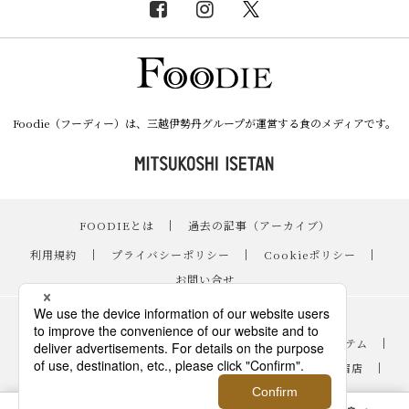
Foodie（フーディー）は、三越伊勢丹グループが運営する食のメディアです。
FOODIEとは
｜
過去の記事（アーカイブ）
｜
利用規約
｜
プライバシーポリシー
｜
Cookieポリシー
｜
お問い合せ
レシピ
｜
スイーツ
｜
手土産・ギフト
｜
ニュース・イベント
｜
おすすめアイテム
｜
読み物・コラム
｜
バイヤーのイチオシ！
｜
伊勢丹新宿店
｜
銀座三越
｜
日本橋三越本店
｜
FOODIE占い