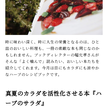
も人気
イベント・ピックアップ
柚子胡椒（ゆずこしょう）の自
【稲田シェフ】人気カレーうど
家製レシピ。市販品では味わえ
ん簡単レシピ2品（京都風、キー
ないフレッシュさ！
マ風）。具と出汁に技あり！
【基本】とうもろこしのゆで
エリックサウス直伝「本格バタ
方。甘さを120%引き出すには、
ーチキンカレー」人気レシピ。
水から皮付き＆時間をかけて加
時に味わい深く、時に人生の栄養となるのは、ひと
甘さ控えめで米にも合う！
熱が正解！
皿のおいしい料理も、一冊の素敵な本も同じなのか
【初心者必見】干さない、シソ
【専門店が伝授】鶏もも肉とス
もしれません。ブックディレクターの幅允孝さんが
不要！ 昔ながらの塩漬け梅干し
パイスで簡単！ タンドリーチキ
そんな「よく噛んで」読みたい、おいしい本たちを
の簡単な作り方
ンのレシピ。本格ソースも必見
紹介してくれます。今月は目にもカラダにも涼やか
【本場台湾の味】鶏肉の唐揚
なハーブのレシピブックです。
モヒートの基本レシピ。すっきり
げ、大鶏排（ダージーパイ）の作
爽快！
り方。スパイシー＆ザクザク食
感！
真夏のカラダを活性化させる本『ハ
MORE
えびと蒸し鶏の「生春巻き」プ
ロのレシピ（タレ2種）。皮の巻
ーブのサラダ』
き方のコツを徹底解説！