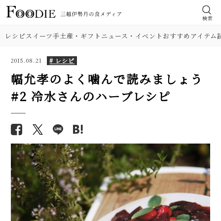
検索
レシピ
スイーツ
手土産・ギフト
ニュース・イベント
おすすめアイテム
# レシピ
2015.08.21
幅允孝のよく噛んで読みましょう
#2 冷水さんのハーブレシピ
食材
【シェフ直伝】本格「担々麺」
【基本の塩分18%】手作り梅干
人気レシピ。濃厚なのにすっき
しのレシピ（作り方）。初めて
肉
り味！ 汁なしも紹介
でも失敗しにくい！
【人気】鶏ささみの簡単レシピ5
野菜
【プロが解説】らっきょうの漬
品。しょうゆ焼き、大葉チーズフ
け方。「甘酢漬け」と「塩漬
ライ…筋取り、茹で方、柔らか
け」2つのレシピ
料理の種類
くするコツも解説！
【簡単】ゴロゴロひき肉が美
【シェフ直伝】ジェノベーゼソ
味！ 沖縄「タコライス」本格レ
調理法
ースのレシピ。意外なコツはオ
シピ。辛さ調節できて子どもに
リーブ油を使わないこと!?