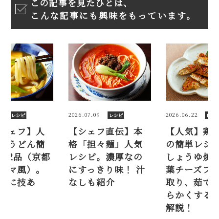
この記事を見たひとは、
こんな記事にも興味をもっています。
8
2026.07.09
2026.06.22
レシピ
レシピ
レシ
シェフ】人
【シェフ直伝】本
【人気】鶏
ーうどん簡
格「担々麺」人気
の簡単レシピ
ピ2品（京都
レシピ。濃厚なの
しょうゆ焼
ーマ風）。
にすっきり味！ 汁
葉チーズフ
汁に技あ
なしも紹介
取り、茹で
らかくする
解説！