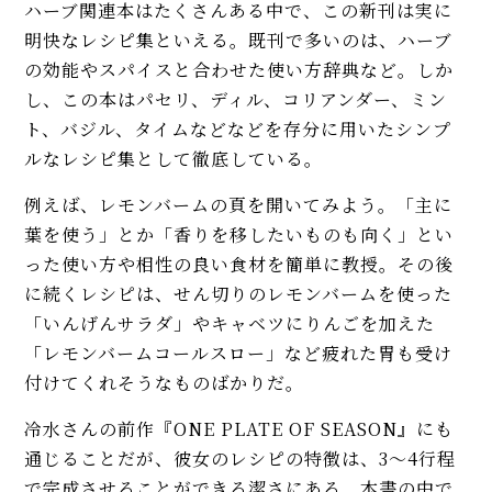
ハーブ関連本はたくさんある中で、この新刊は実に
明快なレシピ集といえる。既刊で多いのは、ハーブ
の効能やスパイスと合わせた使い方辞典など。しか
し、この本はパセリ、ディル、コリアンダー、ミン
ト、バジル、タイムなどなどを存分に用いたシンプ
ルなレシピ集として徹底している。
例えば、レモンバームの頁を開いてみよう。「主に
葉を使う」とか「香りを移したいものも向く」とい
った使い方や相性の良い食材を簡単に教授。その後
に続くレシピは、せん切りのレモンバームを使った
「いんげんサラダ」やキャベツにりんごを加えた
「レモンバームコールスロー」など疲れた胃も受け
付けてくれそうなものばかりだ。
冷水さんの前作『ONE PLATE OF SEASON』にも
通じることだが、彼女のレシピの特徴は、3〜4行程
で完成させることができる潔さにある。本書の中で