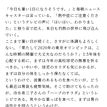
【専門店が伝授】スパイスから
「今日も暑い1日になりそうです。」と毎朝ニュース
作る本格派！ スープカレーのレ
キャスターは言っている。「熱中症にご注意くださ
シピ。夏野菜と相性抜群♪
い」というテレビの声に「はいはい、わかりまし
意外に簡単！ 台湾の定番めしル
た」と独り言で応え、本日も灼熱の世界に飛び込ん
ーローハン（魯肉飯）レシピ。
でいく。
肉は焼いてから下ゆででトロト
ここまで暑い日が続くと、さすがに体調もよろしく
ロに♡
ない。「果たして2020年の東京オリンピックは、こ
MORE
んな時期の開催で大丈夫なのだろうか？」と5年後を
心配する前に、まずは今年の高校球児の無事を祈る
べきか。いやいや、球児のカラダも気にかかるが、
まずは自分の体をしっかり保たなくては。
というわけで、滋養のあるものを食べたいが、どう
も最近は胃袋も疲弊気味。そこで助けてもらったの
が、冷水希三子さんの『ハーブのサラダ』というレ
シピである。爽やかな葉っぱを食べて、まずは胃の
活性化を図ろうというわけだ。