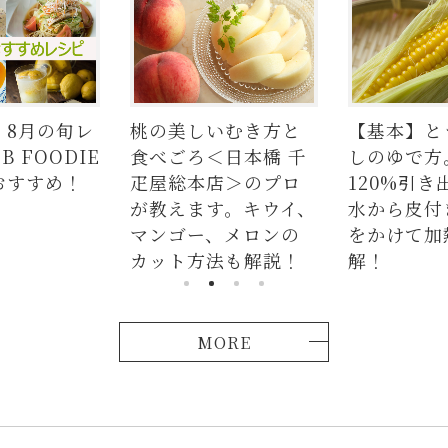
旬レ
桃の美しいむき方と
【基本】とうもろ
DIE
食べごろ＜日本橋 千
しのゆで方。甘さ
め！
疋屋総本店＞のプロ
120%引き出すに
が教えます。キウイ、
水から皮付き＆時
マンゴー、メロンの
をかけて加熱が正
カット方法も解説！
解！
MORE