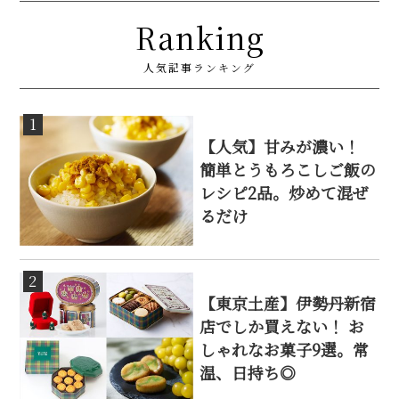
Ranking
人気記事ランキング
1
【人気】甘みが濃い！
簡単とうもろこしご飯の
レシピ2品。炒めて混ぜ
るだけ
2
【東京土産】伊勢丹新宿
店でしか買えない！ お
しゃれなお菓子9選。常
温、日持ち◎