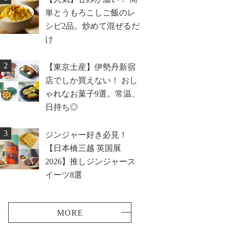
単とうもろこしご飯のレ
シピ2品。炒めて混ぜるだ
け
2
【東京土産】伊勢丹新宿
店でしか買えない！ おし
ゃれなお菓子9選。常温、
日持ち◎
3
ジンジャー好き必見！
【日本橋三越 英国展
2026】推しジンジャース
イーツ8選