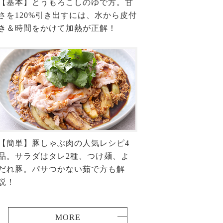
【基本】とうもろこしのゆで方。甘
さを120%引き出すには、水から皮付
き＆時間をかけて加熱が正解！
【簡単】豚しゃぶ肉の人気レシピ4
品。サラダはタレ2種、つけ麺、よ
だれ豚。パサつかない茹で方も解
説！
MORE