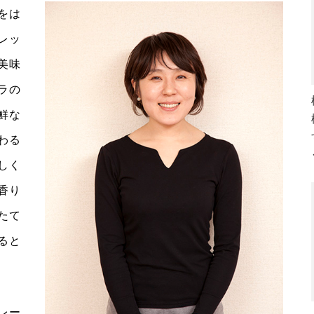
をは
レッ
美味
ラの
鮮な
わる
しく
香り
たて
ると
レー