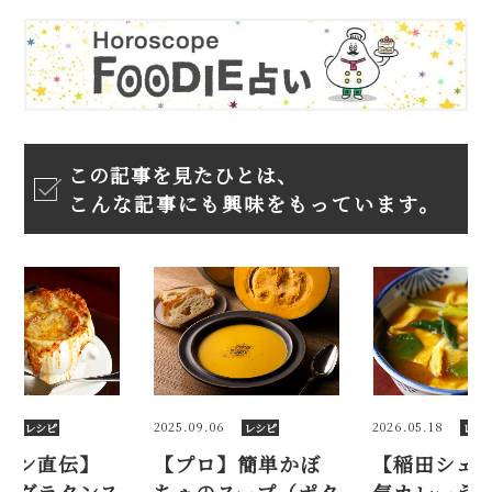
この記事を見たひとは、
こんな記事にも興味をもっています。
9.06
2026.05.18
2026.01.20
レシピ
レシピ
レ
ロ】簡単かぼ
【稲田シェフ】人
【ヴィロ