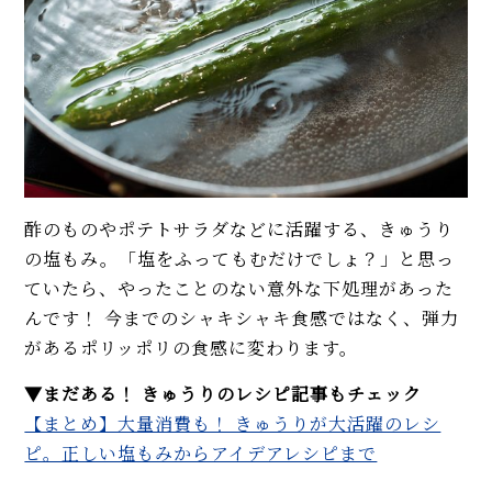
りやわらか！
イベント・ピックアップ
柚子胡椒（ゆずこしょう）の自
【まとめ】大量消費も！ きゅう
家製レシピ。市販品では味わえ
りが大活躍のレシピ。正しい塩
ないフレッシュさ！
もみからアイデアレシピまで
【基本】とうもろこしのゆで
【プロ】1分長めの茹で時間がコ
方。甘さを120%引き出すには、
ツ！ マカロニサラダのレシピ。
水から皮付き＆時間をかけて加
基本＆デパ地下風の3品
熱が正解！
酢のものやポテトサラダなどに活躍する、きゅうり
植松良枝さん直伝、きゅうりの
【初心者必見】干さない、シソ
アイデアレシピ5品。箸が止まら
不要！ 昔ながらの塩漬け梅干し
の塩もみ。「塩をふってもむだけでしょ？」と思っ
ない絶品メニューで1袋使い切
の簡単な作り方
ていたら、やったことのない意外な下処理があった
り！
んです！ 今までのシャキシャキ食感ではなく、弾力
おうち時間が楽しくなる、サン
モヒートの基本レシピ。すっきり
があるポリッポリの食感に変わります。
ドイッチの作り方。フルーツサン
爽快！
ド、タマゴサンドから“映え”メニ
▼まだある！ きゅうりのレシピ記事もチェック
ューまで
【まとめ】大量消費も！ きゅうりが大活躍のレシ
MORE
専門店が教える！ おいしくて美
ピ。正しい塩もみからアイデアレシピまで
しいミックスサンドイッチの作り