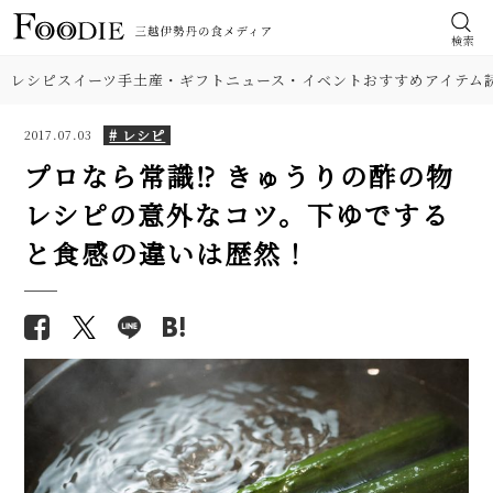
検索
レシピ
スイーツ
手土産・ギフト
ニュース・イベント
おすすめアイテム
# レシピ
2017.07.03
プロなら常識⁉ きゅうりの酢の物
レシピの意外なコツ。下ゆでする
食材
【人気】鶏ささみの簡単レシピ5
【基本の塩分18%】手作り梅干
と食感の違いは歴然！
品。しょうゆ焼き、大葉チーズフ
しのレシピ（作り方）。初めて
肉
ライ…筋取り、茹で方、柔らか
でも失敗しにくい！
くするコツも解説！
野菜
【プロが解説】らっきょうの漬
えびと蒸し鶏の「生春巻き」プ
け方。「甘酢漬け」と「塩漬
ロのレシピ（タレ2種）。皮の巻
け」2つのレシピ
料理の種類
き方のコツを徹底解説！
【銀座アスター】濃厚なタレの
【シェフ直伝】ジェノベーゼソ
バンバンジー（棒棒鶏）レシ
調理法
ースのレシピ。意外なコツはオ
ピ。ゆでない余熱調理でしっと
リーブ油を使わないこと!?