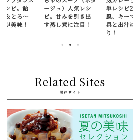
のスープ（ポタ
気カレーうどん簡
オニオング
ュ）人気レシ
単レシピ2品（京都
ープのレ
甘みを引き出
風、キーマ風）。
色玉ねぎ
し煮に注目！
具と出汁に技あ
りチーズ
り！
Related Sites
関連サイト