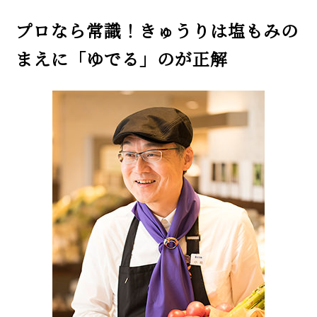
方【プロのレシピ】
プロなら常識！きゅうりは塩もみの
パーティー映えするサンドイッチ
の作り方【専門店のレシピ】
まえに「ゆでる」のが正解