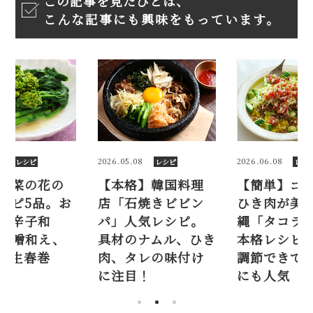
この記事を見たひとは、
こんな記事にも興味をもっています。
2
2026.05.08
2026.06.08
レシピ
レシピ
レシ
】菜の花の
【本格】韓国料理
【簡単】ゴ
シピ5品。お
店「石焼きビビン
ひき肉が美味
、辛子和
パ」人気レシピ。
縄「タコラ
味噌和え、
具材のナムル、ひき
本格レシピ
、生春巻
肉、タレの味付け
調節できて
に注目！
にも人気