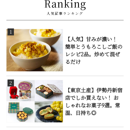
Ranking
人気記事ランキング
1
【人気】甘みが濃い！
簡単とうもろこしご飯の
レシピ2品。炒めて混ぜ
るだけ
2
【東京土産】伊勢丹新宿
店でしか買えない！ お
しゃれなお菓子9選。常
温、日持ち◎