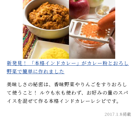
説！
エリックサウス直伝「本格バタ
ーチキンカレー」人気レシピ。
甘さ控えめで米にも合う！
【簡単】菜の花の人気レシピ5
品。おひたし、辛子和え、酢味
噌和え、パスタ、生春巻き！
新発見！ 「本格インドカレー」がカレー粉とおろし
MORE
野菜で簡単に作れました
美味しさの秘密は、香味野菜やりんごをすりおろし
て使うこと！ ルウも水も使わず、お好みの量のスパ
イスを混ぜて作る本格インドカレーレシピです。
2017.1.8掲載