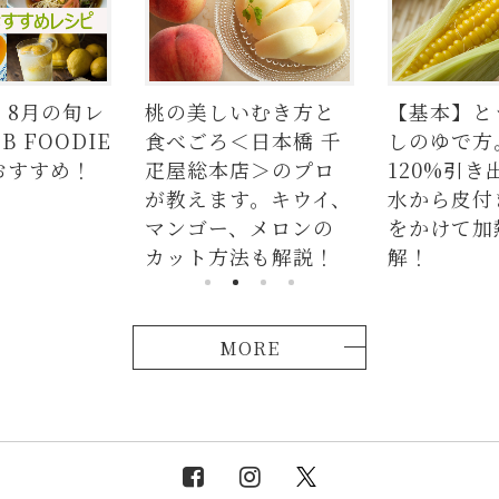
レ
桃の美しいむき方と
【基本】とうもろこ
E
食べごろ＜日本橋 千
しのゆで方。甘さを
疋屋総本店＞のプロ
120%引き出すには、
が教えます。キウイ、
水から皮付き＆時間
マンゴー、メロンの
をかけて加熱が正
カット方法も解説！
解！
MORE