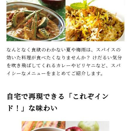
くするコツも解説！
イベント・ピックアップ
【簡単】ゴロゴロひき肉が美
柚子胡椒（ゆずこしょう）の自
味！ 沖縄「タコライス」本格レ
家製レシピ。市販品では味わえ
シピ。辛さ調節できて子どもに
ないフレッシュさ！
も人気
【基本】とうもろこしのゆで
【稲田シェフ】人気カレーうど
方。甘さを120%引き出すには、
ん簡単レシピ2品（京都風、キー
水から皮付き＆時間をかけて加
なんとなく食欲のわかない夏や梅雨は、スパイスの
マ風）。具と出汁に技あり！
熱が正解！
効いた料理が食べたくなりませんか？ けだるい気分
【本格】韓国料理店「石焼きビ
【初心者必見】干さない、シソ
を吹き飛ばしてくれるカレーやビリヤニなど、スパ
ビンパ」人気レシピ。具材のナム
不要！ 昔ながらの塩漬け梅干し
イシーなメニューをまとめてご紹介します。
ル、ひき肉、タレの味付けに注
の簡単な作り方
目！
【簡単】豚しゃぶ肉の人気レシ
モヒートの基本レシピ。すっきり
自宅で再現できる「これぞイン
ピ4品。サラダはタレ2種、つけ
爽快！
麺、よだれ豚。パサつかない茹
ド！」な味わい
で方も解説！
MORE
【簡単】こんにゃくレシピ4品。
甘辛味の煮物、炒め物、サラ
ダ、唐揚げ…アク抜き、栄養も解