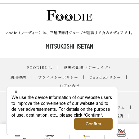
Foodie（フーディー）は、三越伊勢丹グループが運営する食のメディアです。
FOODIEとは
｜
過去の記事（アーカイブ）
｜
利用規約
｜
プライバシーポリシー
｜
Cookieポリシー
｜
お問い合せ
レシピ
｜
スイーツ
｜
手土産・ギフト
｜
ニュース・イベント
｜
おすすめアイテム
｜
読み物・コラム
｜
バイヤーのイチオシ！
｜
伊勢丹新宿店
｜
銀座三越
｜
日本橋三越本店
｜
FOODIE占い
©2015 ISETAN MITSUKOSHI