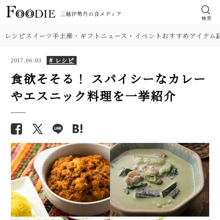
検索
レシピ
スイーツ
手土産・ギフト
ニュース・イベント
おすすめアイテム
# レシピ
2017.06.03
食欲そそる！ スパイシーなカレー
やエスニック料理を一挙紹介
食材
【人気】甘みが濃い！ 簡単とう
【基本の塩分18%】手作り梅干
もろこしご飯のレシピ2品。炒め
しのレシピ（作り方）。初めて
肉
て混ぜるだけ
でも失敗しにくい！
野菜
【シェフ直伝】本格「担々麺」
【プロが解説】らっきょうの漬
人気レシピ。濃厚なのにすっき
け方。「甘酢漬け」と「塩漬
り味！ 汁なしも紹介
け」2つのレシピ
料理の種類
【人気】鶏ささみの簡単レシピ5
【シェフ直伝】ジェノベーゼソ
品。しょうゆ焼き、大葉チーズフ
調理法
ースのレシピ。意外なコツはオ
ライ…筋取り、茹で方、柔らか
リーブ油を使わないこと!?