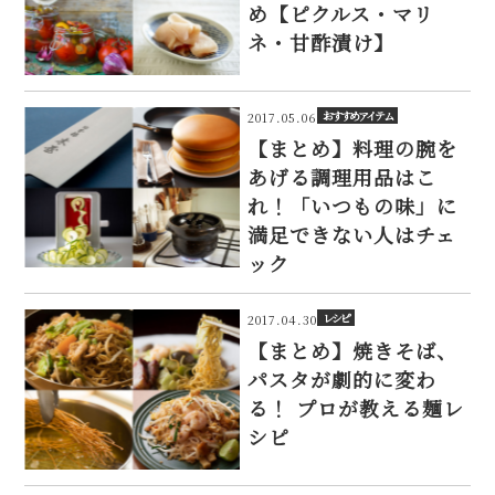
め【ピクルス・マリ
ネ・甘酢漬け】
おすすめアイテム
2017.05.06
【まとめ】料理の腕を
あげる調理用品はこ
れ！「いつもの味」に
満足できない人はチェ
ック
レシピ
2017.04.30
【まとめ】焼きそば、
パスタが劇的に変わ
る！ プロが教える麺レ
シピ