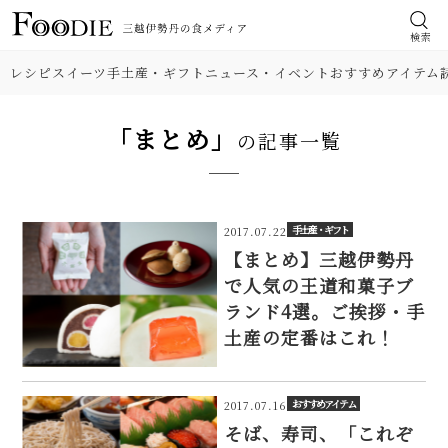
検索
レシピ
スイーツ
手土産・ギフト
ニュース・イベント
おすすめアイテム
「まとめ」
の記事一覧
手土産・ギフト
2017.07.22
【まとめ】三越伊勢丹
で人気の王道和菓子ブ
ランド4選。ご挨拶・手
土産の定番はこれ！
おすすめアイテム
2017.07.16
そば、寿司、「これぞ