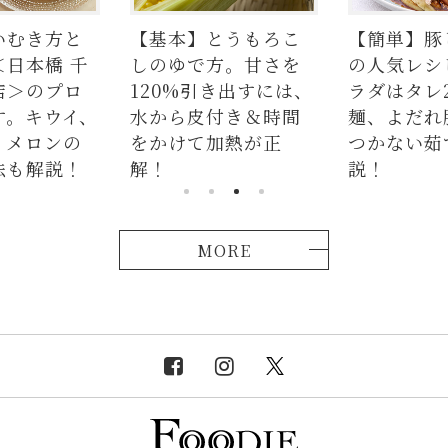
いむき方と
【基本】とうもろこ
【簡単】豚
＜日本橋 千
しのゆで方。甘さを
の人気レシ
店＞のプロ
120%引き出すには、
ラダはタレ
す。キウイ、
水から皮付き＆時間
麺、よだれ
、メロンの
をかけて加熱が正
つかない茹
法も解説！
解！
説！
MORE