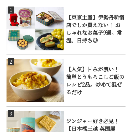
1
【東京土産】伊勢丹新宿
店でしか買えない！ お
しゃれなお菓子9選。常
温、日持ち◎
2
【人気】甘みが濃い！
簡単とうもろこしご飯の
レシピ2品。炒めて混ぜ
るだけ
3
ジンジャー好き必見！
【日本橋三越 英国展