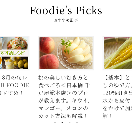
Foodie's Picks
おすすめ記事
月の旬レ
桃の美しいむき方と
【基本】とうも
OODIE
食べごろ＜日本橋 千
しのゆで方。甘
すめ！
疋屋総本店＞のプロ
120%引き出す
が教えます。キウイ、
水から皮付き＆
マンゴー、メロンの
をかけて加熱が
カット方法も解説！
解！