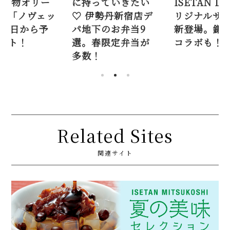
5年新物オリー
に持っていきたい
ISETAN D
ル「ノヴェッ
♡ 伊勢丹新宿店デ
リジナルサ
月6日から予
パ地下のお弁当9
新登場。鎌
ート！
選。春限定弁当が
コラボも！
多数！
Related Sites
関連サイト