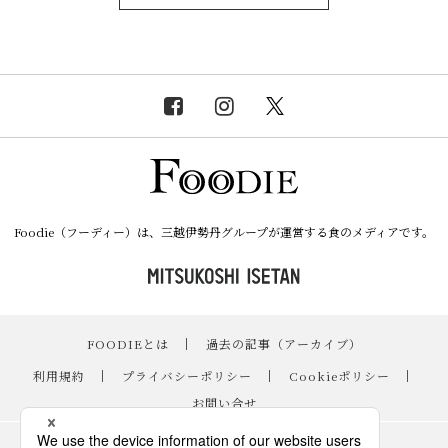
Foodie（フーディー）は、三越伊勢丹グループが運営する食のメディアです。
FOODIEとは
｜
過去の記事（アーカイブ）
｜
利用規約
｜
プライバシーポリシー
｜
Cookieポリシー
｜
お問い合せ
レシピ
｜
スイーツ