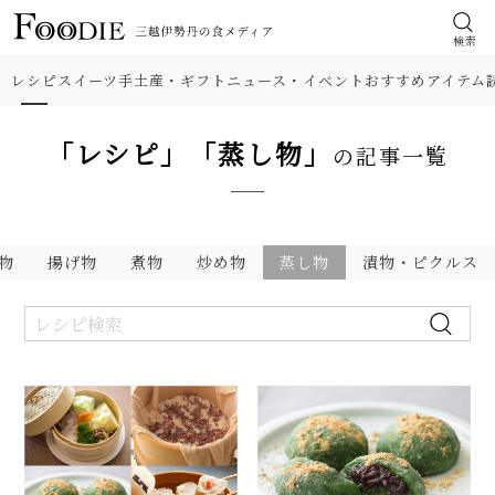
検索
レシピ
スイーツ
手土産・ギフト
ニュース・イベント
おすすめアイテム
「レシピ」「蒸し物」
の記事一覧
物
揚げ物
煮物
炒め物
蒸し物
漬物・ピクルス