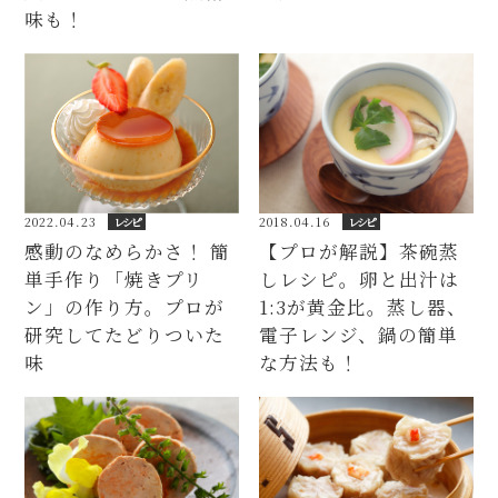
味も！
2018.04.16
レシピ
2022.04.23
レシピ
【プロが解説】茶碗蒸
感動のなめらかさ！ 簡
しレシピ。卵と出汁は
単手作り「焼きプリ
1:3が黄金比。蒸し器、
ン」の作り方。プロが
電子レンジ、鍋の簡単
研究してたどりついた
な方法も！
味