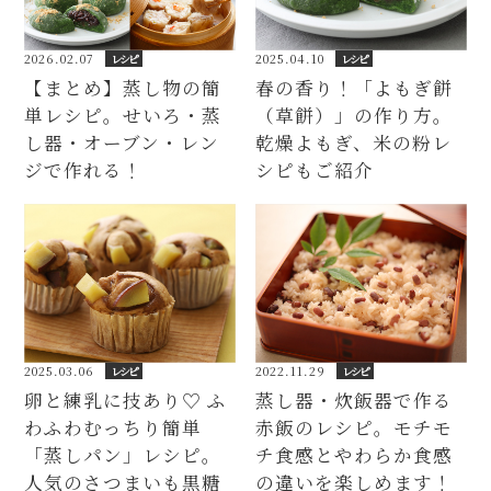
2026.02.07
レシピ
2025.04.10
レシピ
【まとめ】蒸し物の簡
春の香り！「よもぎ餅
単レシピ。せいろ・蒸
（草餅）」の作り方。
し器・オーブン・レン
乾燥よもぎ、米の粉レ
ジで作れる！
シピもご紹介
2025.03.06
レシピ
2022.11.29
レシピ
卵と練乳に技あり♡ ふ
蒸し器・炊飯器で作る
わふわむっちり簡単
赤飯のレシピ。モチモ
「蒸しパン」レシピ。
チ食感とやわらか食感
人気のさつまいも黒糖
の違いを楽しめます！