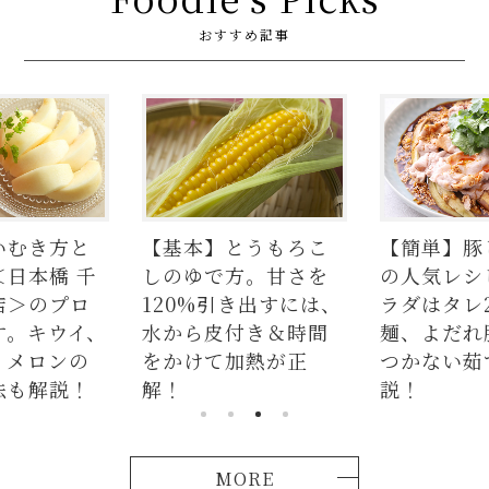
おすすめ記事
いむき方と
【基本】とうもろこ
【簡単】豚
＜日本橋 千
しのゆで方。甘さを
の人気レシ
店＞のプロ
120%引き出すには、
ラダはタレ
す。キウイ、
水から皮付き＆時間
麺、よだれ
、メロンの
をかけて加熱が正
つかない茹
法も解説！
解！
説！
MORE