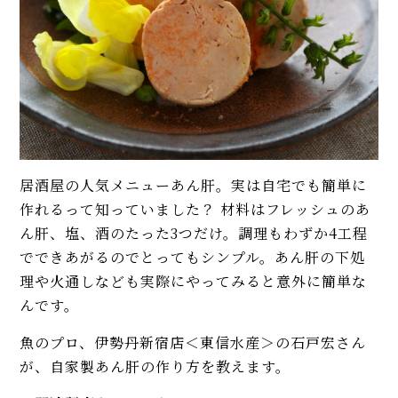
イベント・ピックアップ
【夏・秋が旬】脂がのってふっ
柚子胡椒（ゆずこしょう）の自
くら美味！「太刀魚」プロのレ
家製レシピ。市販品では味わえ
シピ。簡単な捌き方、刺身、塩
ないフレッシュさ！
焼き…
【基本】とうもろこしのゆで
【プロ】魚の骨ごと食べられる
方。甘さを120%引き出すには、
「小アジの南蛮漬け」基本レシ
水から皮付き＆時間をかけて加
ピ。作り置きにも！
熱が正解！
居酒屋の人気メニューあん肝。実は自宅でも簡単に
【初心者必見】干さない、シソ
【まとめ】3月の旬レシピを
不要！ 昔ながらの塩漬け梅干し
作れるって知っていました？ 材料はフレッシュのあ
WEB FOODIE編集部がおすす
の簡単な作り方
ん肝、塩、酒のたった3つだけ。調理もわずか4工程
め！
でできあがるのでとってもシンプル。あん肝の下処
【専門店】もっちり食感「手切
モヒートの基本レシピ。すっきり
理や火通しなども実際にやってみると意外に簡単な
り」スモークサーモンに感動！
爽快！
んです。
食べ方レシピ、特徴も解説
【まとめ】プロ直伝！ 鮭やサー
魚のプロ、伊勢丹新宿店＜東信水産＞の石戸宏さん
MORE
モンの人気レシピ。ホイル焼
が、自家製あん肝の作り方を教えます。
き、ムニエル、幽庵焼き、炊き込