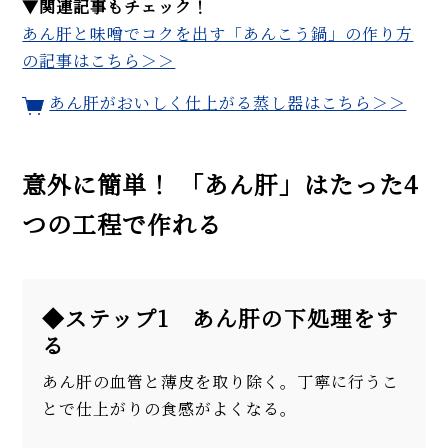
みご飯、粕汁、昆布巻き…
▼関連記事もチェック！
あん肝と味噌でコクを出す「あんこう鍋」の作り方
だし不要、ふっくら食感！ 鮭の
炊き込みご飯「はらこ飯」の簡
の記事はこちら＞＞
単レシピ。おもてなしにも◎
あん肝がおいしく仕上がる蒸し器はこちら＞＞
【まとめ】9月の旬レシピを
WEB FOODIE編集部がおすす
め！
意外に簡単！ 「あん肝」はたった4
MORE
つの工程で作れる
◆ステップ1 あん肝の下処理をす
る
あん肝の血管と薄皮を取り除く。丁寧に行うこ
とで仕上がりの食感がよくなる。