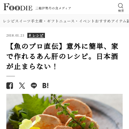
検索
レシピ
スイーツ
手土産・ギフト
ニュース・イベント
おすすめアイテム
# レシピ
2018.01.23
【魚のプロ直伝】意外に簡単、家
で作れるあん肝のレシピ。日本酒
食材
【人気】関東と関西の雑煮レシ
【基本の塩分18%】手作り梅干
が止まらない！
ピ2品。すまし汁・白味噌、角
しのレシピ（作り方）。初めて
肉
餅・丸餅、具材の違いも注目！
でも失敗しにくい！
【簡単】コクうま牡蠣鍋レシ
野菜
【プロが解説】らっきょうの漬
ピ。味噌・豚肉・にんにく入
け方。「甘酢漬け」と「塩漬
り、だし不要。おつまみにも人
け」2つのレシピ
料理の種類
気です！
【シェフ直伝】ジェノベーゼソ
フライパンで簡単「鮭のちゃん
調理法
ースのレシピ。意外なコツはオ
ちゃん焼き」人気レシピ。味噌
リーブ油を使わないこと!?
だれとバターが美味！