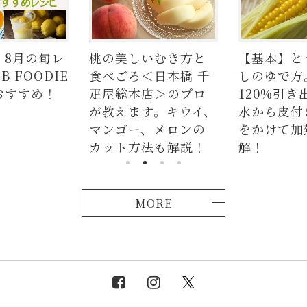
いむき方と
【基本】とうもろこ
【簡単】豚
＜日本橋 千
しのゆで方。甘さを
の人気レシ
店＞のプロ
120%引き出すには、
ラダはタレ
す。キウイ、
水から皮付き＆時間
麺、よだれ
、メロンの
をかけて加熱が正
つかない茹
法も解説！
解！
説！
MORE