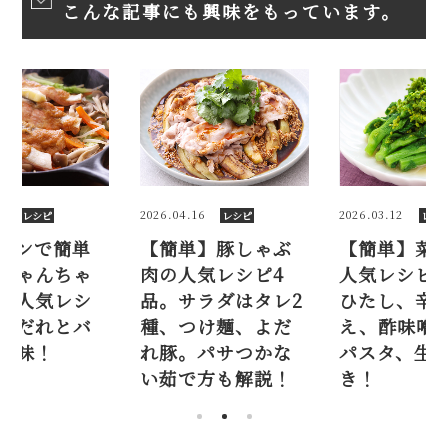
こんな記事にも興味をもっています。
6
2026.03.12
2025.11.07
レシピ
レシピ
レシ
】豚しゃぶ
【簡単】菜の花の
フライパン
気レシピ4
人気レシピ5品。お
「鮭のちゃ
ラダはタレ2
ひたし、辛子和
ん焼き」人
け麺、よだ
え、酢味噌和え、
ピ。味噌だ
パサつかな
パスタ、生春巻
ターが美味
方も解説！
き！