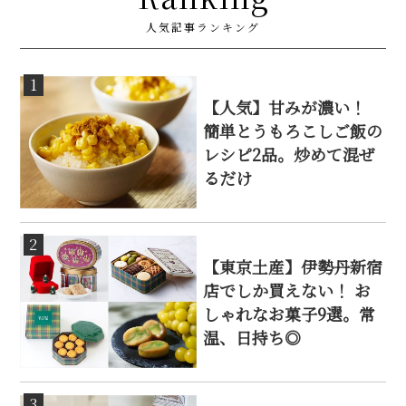
人気記事ランキング
1
【人気】甘みが濃い！
簡単とうもろこしご飯の
レシピ2品。炒めて混ぜ
るだけ
2
【東京土産】伊勢丹新宿
店でしか買えない！ お
しゃれなお菓子9選。常
温、日持ち◎
3