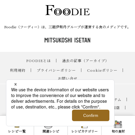
Foodie（フーディー）は、三越伊勢丹グループが運営する食のメディアです。
FOODIEとは
｜
過去の記事（アーカイブ）
｜
利用規約
｜
プライバシーポリシー
｜
Cookieポリシー
｜
お問い合せ
レシピ
｜
スイーツ
｜
手土産・ギフト
｜
ニュース・イベント
｜
おすすめアイテム
｜
読み物・コラム
｜
バイヤーのイチオシ！
｜
伊勢丹新宿店
｜
銀座三越
｜
日本橋三越本店
｜
FOODIE占い
©2015 ISETAN MITSUKOSHI
レシピ一覧
関連レシピ
レシピカテゴリー
旬の食材