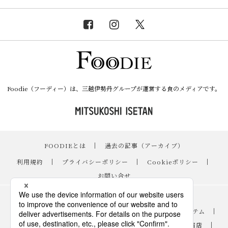
Foodie（フーディー）は、三越伊勢丹グループが運営する食のメディアです。
FOODIEとは
｜
過去の記事（アーカイブ）
｜
利用規約
｜
プライバシーポリシー
｜
Cookieポリシー
｜
お問い合せ
レシピ
｜
スイーツ
｜
手土産・ギフト
｜
ニュース・イベント
｜
おすすめアイテム
｜
読み物・コラム
｜
バイヤーのイチオシ！
｜
伊勢丹新宿店
｜