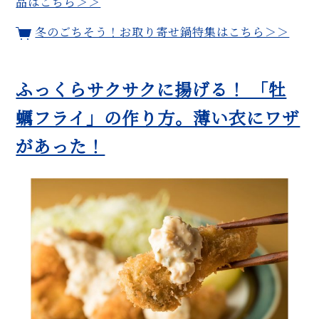
品はこちら＞＞
みご飯、粕汁、昆布巻き…
だし不要、ふっくら食感！ 鮭の
冬のごちそう！お取り寄せ鍋特集はこちら＞＞
炊き込みご飯「はらこ飯」の簡
単レシピ。おもてなしにも◎
ふっくらサクサクに揚げる！ 「牡
【まとめ】9月の旬レシピを
WEB FOODIE編集部がおすす
蠣フライ」の作り方。薄い衣にワザ
め！
があった！
MORE