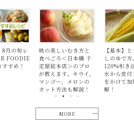
美しいむき方と
【基本】とうもろこ
【簡単
ろ＜日本橋 千
しのゆで方。甘さを
の人気
総本店＞のプロ
120%引き出すには、
ラダは
ます。キウイ、
水から皮付き＆時間
麺、よ
ゴー、メロンの
をかけて加熱が正
つかな
ト方法も解説！
解！
説！
MORE