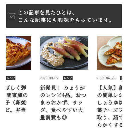
この記事を見たひとは、
こんな記事にも興味をもっています。
2025.08.09
2026.06.22
レシピ
レシピ
新発見！ みょうが
【人気】鶏ささみ
の
のレシピ4品。おつ
の簡単レシピ5品。
まみおかず、サラ
しょうゆ焼き、大
ダ、食べやすい大
葉チーズフライ…筋
量消費も◎
取り、茹で方、柔
らかくするコツも