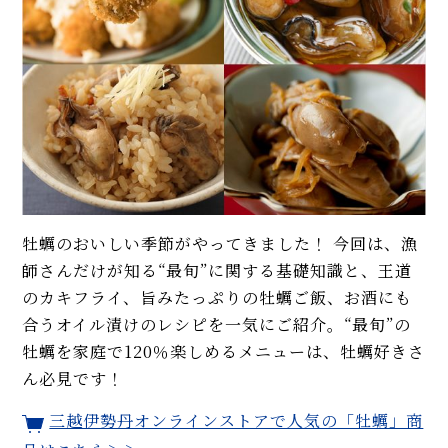
イベント・ピックアップ
【夏・秋が旬】脂がのってふっ
柚子胡椒（ゆずこしょう）の自
くら美味！「太刀魚」プロのレ
家製レシピ。市販品では味わえ
シピ。簡単な捌き方、刺身、塩
ないフレッシュさ！
焼き…
【基本】とうもろこしのゆで
【プロ】魚の骨ごと食べられる
方。甘さを120%引き出すには、
「小アジの南蛮漬け」基本レシ
水から皮付き＆時間をかけて加
ピ。作り置きにも！
熱が正解！
【初心者必見】干さない、シソ
【まとめ】3月の旬レシピを
不要！ 昔ながらの塩漬け梅干し
WEB FOODIE編集部がおすす
牡蠣のおいしい季節がやってきました！ 今回は、漁
の簡単な作り方
め！
師さんだけが知る“最旬”に関する基礎知識と、王道
のカキフライ、旨みたっぷりの牡蠣ご飯、お酒にも
【専門店】もっちり食感「手切
モヒートの基本レシピ。すっきり
合うオイル漬けのレシピを一気にご紹介。“最旬”の
り」スモークサーモンに感動！
爽快！
食べ方レシピ、特徴も解説
牡蠣を家庭で120％楽しめるメニューは、牡蠣好きさ
ん必見です！
【まとめ】プロ直伝！ 鮭やサー
MORE
モンの人気レシピ。ホイル焼
三越伊勢丹オンラインストアで人気の「牡蠣」商
き、ムニエル、幽庵焼き、炊き込