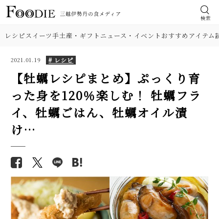
検索
レシピ
スイーツ
手土産・ギフト
ニュース・イベント
おすすめアイテム
# レシピ
2021.01.19
【牡蠣レシピまとめ】ぷっくり育
った身を120％楽しむ！ 牡蠣フラ
食材
【人気】関東と関西の雑煮レシ
【基本の塩分18%】手作り梅干
イ、牡蠣ごはん、牡蠣オイル漬
ピ2品。すまし汁・白味噌、角
しのレシピ（作り方）。初めて
肉
け…
餅・丸餅、具材の違いも注目！
でも失敗しにくい！
【簡単】コクうま牡蠣鍋レシ
野菜
【プロが解説】らっきょうの漬
ピ。味噌・豚肉・にんにく入
け方。「甘酢漬け」と「塩漬
り、だし不要。おつまみにも人
け」2つのレシピ
料理の種類
気です！
【シェフ直伝】ジェノベーゼソ
フライパンで簡単「鮭のちゃん
調理法
ースのレシピ。意外なコツはオ
ちゃん焼き」人気レシピ。味噌
リーブ油を使わないこと!?
だれとバターが美味！