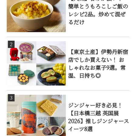
簡単とうもろこしご飯の
レシピ2品。炒めて混ぜ
るだけ
2
【東京土産】伊勢丹新宿
店でしか買えない！ お
しゃれなお菓子9選。常
温、日持ち◎
3
ジンジャー好き必見！
【日本橋三越 英国展
2026】推しジンジャース
イーツ8選