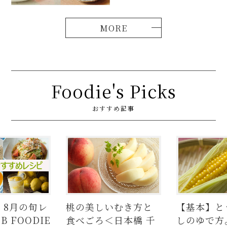
Foodie's Picks
おすすめ記事
いむき方と
【基本】とうもろこ
【簡単】豚
＜日本橋 千
しのゆで方。甘さを
の人気レシ