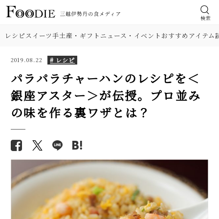
検索
レシピ
スイーツ
手土産・ギフト
ニュース・イベント
おすすめアイテム
# レシピ
2019.08.22
パラパラチャーハンのレシピを＜
銀座アスター＞が伝授。プロ並み
食材
【簡単】豚しゃぶ肉の人気レシ
【基本の塩分18%】手作り梅干
の味を作る裏ワザとは？
ピ4品。サラダはタレ2種、つけ
しのレシピ（作り方）。初めて
肉
麺、よだれ豚。パサつかない茹
でも失敗しにくい！
で方も解説！
野菜
【簡単】コクうま牡蠣鍋レシ
【プロが解説】らっきょうの漬
ピ。味噌・豚肉・にんにく入
け方。「甘酢漬け」と「塩漬
り、だし不要。おつまみにも人
け」2つのレシピ
料理の種類
気です！
【シェフ直伝】ジェノベーゼソ
レバー好きが教える、簡単「レバ
調理法
ースのレシピ。意外なコツはオ
ニラ炒め」レシピ。下処理、も
リーブ油を使わないこと!?