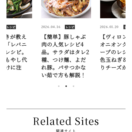
6
2026.01.20
2025.08.23
レシピ
レシピ
レシ
】豚しゃぶ
【ヴィロン直伝】
レバー好き
気レシピ4
オニオングラタンス
る、簡単「
ラダはタレ2
ープのレシピ。飴
ラ炒め」レ
け麺、よだ
色玉ねぎ＆とろ～
下処理、も
パサつかな
りチーズが美味！
用、味付け
方も解説！
目！
Related Sites
関連サイト