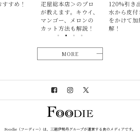
店＞のプロ
120%引き出すには、
ラダはタレ
す。キウイ、
水から皮付き＆時間
麺、よだれ
、メロンの
をかけて加熱が正
つかない茹
法も解説！
解！
説！
MORE
Foodie（フーディー）は、三越伊勢丹グループが運営する食のメディアです。