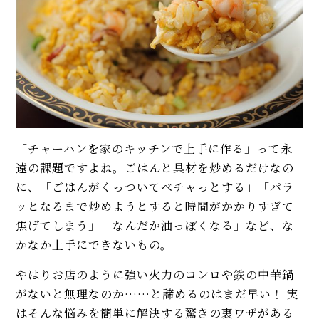
やし代用、味付けに注目！
イベント・ピックアップ
柚子胡椒（ゆずこしょう）の自
【プロ】メキシコ流タコスの本
家製レシピ。市販品では味わえ
格レシピ（トルティーヤ、カルニ
ないフレッシュさ！
タス、サルサ、ワカモレ）。疑問
も解説！
【基本】とうもろこしのゆで
方。甘さを120%引き出すには、
【本格】韓国料理店のゆで豚
水から皮付き＆時間をかけて加
「ポッサム」レシピ。ゆで方、
熱が正解！
タレ、切り方にプロの技あり！
「チャーハンを家のキッチンで上手に作る」って永
【初心者必見】干さない、シソ
簡単！ 豚キムチの人気レシピ。
不要！ 昔ながらの塩漬け梅干し
遠の課題ですよね。ごはんと具材を炒めるだけなの
甘めのふわふわ卵が大正解♡ ご
の簡単な作り方
に、「ごはんがくっついてベチャっとする」「パラ
はんにもおつまみにも
ッとなるまで炒めようとすると時間がかかりすぎて
モヒートの基本レシピ。すっきり
【せりのレシピ】根っこまでお
焦げてしまう」「なんだか油っぽくなる」など、な
爽快！
いしい！ せり鍋・炒め物・サラ
かなか上手にできないもの。
ダのおすすめの食べ方3品
やはりお店のように強い火力のコンロや鉄の中華鍋
MORE
意外に簡単！ 台湾の定番めしル
ーローハン（魯肉飯）レシピ。
がないと無理なのか……と諦めるのはまだ早い！ 実
肉は焼いてから下ゆででトロト
はそんな悩みを簡単に解決する驚きの裏ワザがある