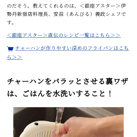
ロに♡
のだそう。教えてくれるのは、＜銀座アスター＞伊
オーブン不要で簡単！ シェフ直
勢丹新宿店料理長、安蒜（あんびる）義政シェフで
伝やわらかチャーシューの作り
す。
方。黒こしょうとはちみつ使い
に注目
＜銀座アスター＞直伝のレシピ一覧はこちら＞＞
【人気急上昇】美味しいズッキ
ーニ簡単レシピ4品。炒め物、チ
チャーハンが作りやすい深めのフライパンはこち
ヂミ、肉詰めチーズ焼き、サラダ
ら＞＞
MORE
チャーハンをパラッとさせる裏ワザ
は、ごはんを水洗いすること！