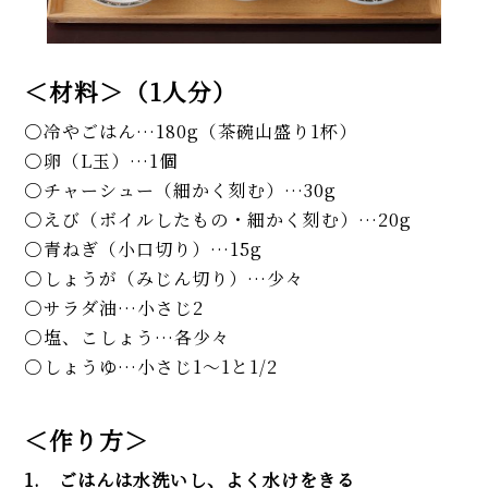
＜材料＞（1人分）
冷やごはん…180g（茶碗山盛り1杯）
卵（L玉）…1個
チャーシュー（細かく刻む）…30g
えび（ボイルしたもの・細かく刻む）…20g
青ねぎ（小口切り）…15g
しょうが（みじん切り）…少々
サラダ油…小さじ2
塩、こしょう…各少々
しょうゆ…小さじ1〜1と1/2
＜作り方＞
1. ごはんは水洗いし、よく水けをきる