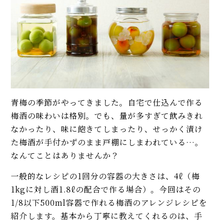
にチャレンジしよう
イベント・ピックアップ
柚子胡椒（ゆずこしょう）の自
【初心者必見】干さない、シソ
家製レシピ。市販品では味わえ
不要！ 昔ながらの塩漬け梅干し
ないフレッシュさ！
の簡単な作り方
【基本】とうもろこしのゆで
不揃いだから美味しい、本物の
方。甘さを120%引き出すには、
梅干し「龍神梅」。三越伊勢丹
水から皮付き＆時間をかけて加
の＜THE FOOD＞試食会
熱が正解！
青梅の季節がやってきました。自宅で仕込んで作る
【初心者必見】干さない、シソ
【基本の塩分18%】手作り梅干
不要！ 昔ながらの塩漬け梅干し
梅酒の味わいは格別。でも、量が多すぎて飲みきれ
しのレシピ（作り方）。初めて
の簡単な作り方
なかったり、味に飽きてしまったり、せっかく漬け
でも失敗しにくい！
た梅酒が手付かずのまま戸棚にしまわれている…。
モヒートの基本レシピ。すっきり
なんてことはありませんか？
爽快！
梅仕事のプロが教える、梅シロ
一般的なレシピの1回分の容器の大きさは、4ℓ（梅
ップ、梅酒、梅干しのおいしい
1kgに対し酒1.8ℓの配合で作る場合）。今回はその
MORE
作り方（レシピ）
1/8以下500ml容器で作れる梅酒のアレンジレシピを
紹介します。基本から丁寧に教えてくれるのは、手