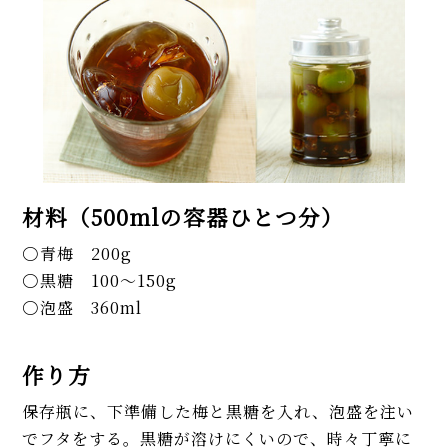
材料（500mlの容器ひとつ分）
青梅 200g
黒糖 100～150g
泡盛 360ml
作り方
保存瓶に、下準備した梅と黒糖を入れ、泡盛を注い
でフタをする。黒糖が溶けにくいので、時々丁寧に