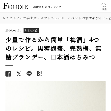
検索
レシピ
スイーツ
手土産・ギフト
ニュース・イベント
おすすめアイテム
# レシピ
2016.06.11
少量で作るから簡単「梅酒」4つ
のレシピ。黒糖泡盛、完熟梅、無
食材
【人気】鶏ささみの簡単レシピ5
【基本の塩分18%】手作り梅干
糖ブランデー、日本酒はちみつ
品。しょうゆ焼き、大葉チーズフ
しのレシピ（作り方）。初めて
肉
ライ…筋取り、茹で方、柔らか
でも失敗しにくい！
くするコツも解説！
野菜
【プロが解説】らっきょうの漬
【まとめ】6月の旬レシピを
け方。「甘酢漬け」と「塩漬
WEB FOODIE編集部がおすす
け」2つのレシピ
料理の種類
め！
【まとめ】初心者必見！ 梅干
【シェフ直伝】ジェノベーゼソ
し、梅酒、梅シロップの作り方
調理法
ースのレシピ。意外なコツはオ
（レシピ）。憧れの「梅仕事」
リーブ油を使わないこと!?