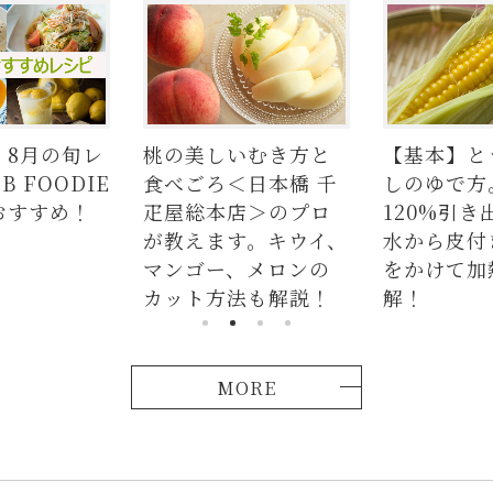
美しいむき方と
【基本】とうもろこ
【簡
ごろ＜日本橋 千
しのゆで方。甘さを
の人気
総本店＞のプロ
120%引き出すには、
ラダは
えます。キウイ、
水から皮付き＆時間
麺、
ゴー、メロンの
をかけて加熱が正
つか
ト方法も解説！
解！
説！
MORE