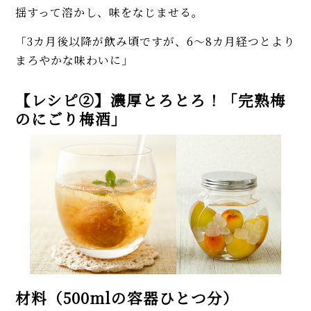
揺すって溶かし、味をなじませる。
「3カ月後以降が飲み頃ですが、6～8カ月経つとより
まろやかな味わいに」
【レシピ②】濃厚とろとろ！「完熟梅
のにごり梅酒」
材料（500mlの容器ひとつ分）