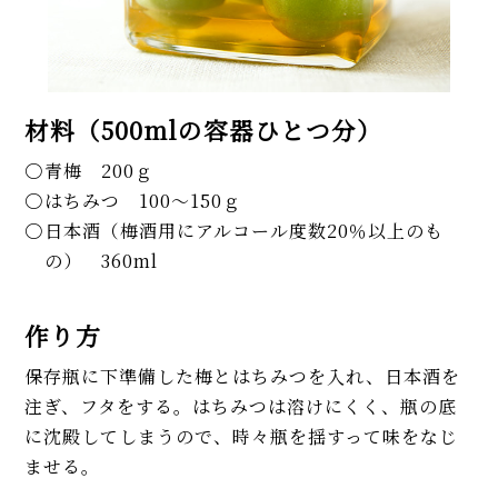
材料（500mlの容器ひとつ分）
青梅 200ｇ
はちみつ 100～150ｇ
日本酒（梅酒用にアルコール度数20％以上のも
の） 360ml
作り方
保存瓶に下準備した梅とはちみつを入れ、日本酒を
注ぎ、フタをする。はちみつは溶けにくく、瓶の底
に沈殿してしまうので、時々瓶を揺すって味をなじ
ませる。