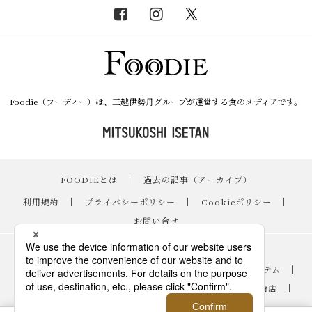
Foodie（フーディー）は、三越伊勢丹グループが運営する食のメディアです。
FOODIEとは
｜
過去の記事（アーカイブ）
｜
利用規約
｜
プライバシーポリシー
｜
Cookieポリシー
｜
お問い合せ
レシピ
｜
スイーツ
｜
手土産・ギフト
｜
ニュース・イベント
｜
おすすめアイテム
｜
読み物・コラム
｜
バイヤーのイチオシ！
｜
伊勢丹新宿店
｜
銀座三越
｜
日本橋三越本店
｜
FOODIE占い