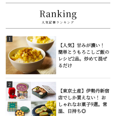
Ranking
人気記事ランキング
1
【人気】甘みが濃い！
簡単とうもろこしご飯の
レシピ2品。炒めて混ぜ
るだけ
2
【東京土産】伊勢丹新宿
店でしか買えない！ お
しゃれなお菓子9選。常
温、日持ち◎