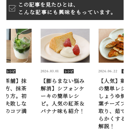
この記事を見たひとは、
こんな記事にも興味をもっています。
026.03.01
2026.06.22
2026.04.
レシピ
レシピ
【膨らまない悩み
【人気】鶏ささみ
【一保
解消】シフォンケ
の簡単レシピ5品。
茶の点
ーキの簡単レシ
しょうゆ焼き、大
ラテの
ピ。人気の紅茶＆
葉チーズフライ…筋
心者で
バナナ味も紹介！
取り、茹で方、柔
い飲み
らかくするコツも
載！
解説！