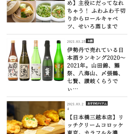
め】主役にだってなれ
ちゃう！ ふわふわ千切
りからロールキャベ
ツ、せいろ蒸しまで
お酒
2021.03.25
伊勢丹で売れている日
本酒ランキング2020～
2021年。山田錦、獺
祭、八海山、〆張鶴、
七賢、讃岐くらうで
ぃ…
おすすめアイテム
2021.03.2
4
【日本橋三越本店】リ
ッチクリームコロッケ
東京。カラフル＆濃