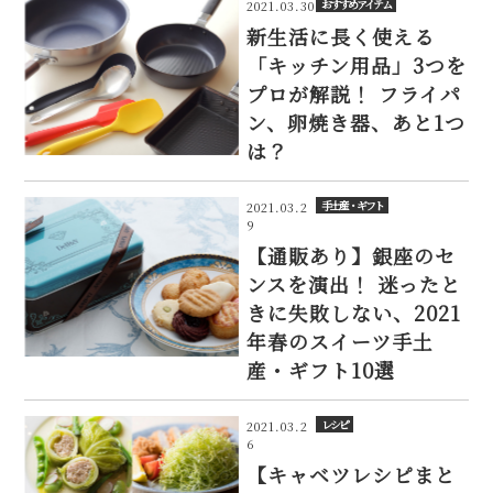
おすすめアイテム
2021.03.30
新生活に長く使える
「キッチン用品」3つを
プロが解説！ フライパ
ン、卵焼き器、あと1つ
は？
手土産・ギフト
2021.03.2
9
【通販あり】銀座のセ
ンスを演出！ 迷ったと
きに失敗しない、2021
年春のスイーツ手土
産・ギフト10選
レシピ
2021.03.2
6
【キャベツレシピまと