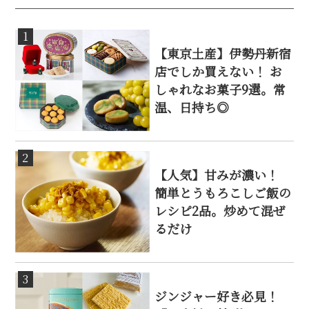
1
【東京土産】伊勢丹新宿
店でしか買えない！ お
しゃれなお菓子9選。常
温、日持ち◎
2
【人気】甘みが濃い！
簡単とうもろこしご飯の
レシピ2品。炒めて混ぜ
るだけ
3
ジンジャー好き必見！