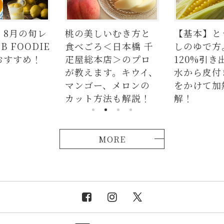
】8月の旬レ
桃の美しいむき方と
【基本】と
 FOODIE
食べごろ＜日本橋 千
しのゆで方
おすすめ！
疋屋総本店＞のプロ
120%引き
が教えます。キウイ、
水から皮付
マンゴー、メロンの
をかけて加
カット方法も解説！
解！
MORE