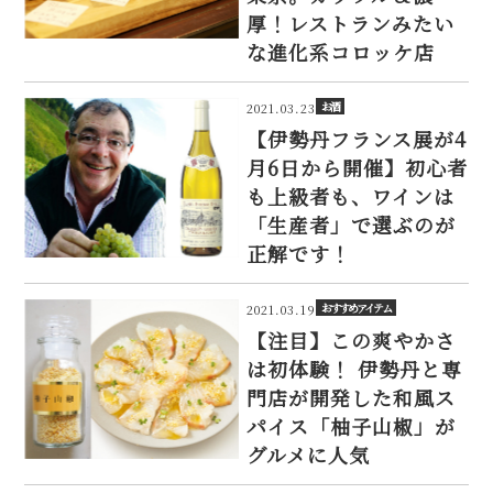
厚！レストランみたい
な進化系コロッケ店
お酒
2021.03.23
【伊勢丹フランス展が4
月6日から開催】初心者
も上級者も、ワインは
「生産者」で選ぶのが
正解です！
おすすめアイテム
2021.03.19
【注目】この爽やかさ
は初体験！ 伊勢丹と専
門店が開発した和風ス
パイス「柚子山椒」が
グルメに人気