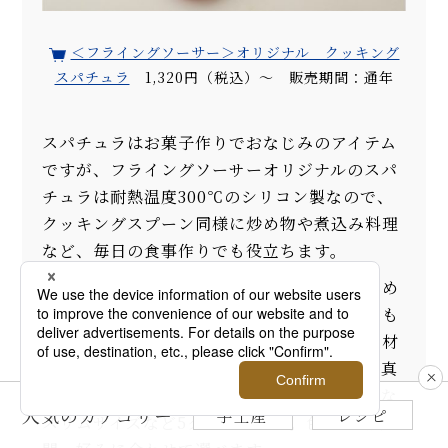
＜フライングソーサー＞オリジナル クッキング
スパチュラ
1,320円（税込）～ 販売期間：通年
スパチュラはお菓子作りでおなじみのアイテム
ですが、フライングソーサーオリジナルのスパ
チュラは耐熱温度300℃のシリコン製なので、
クッキングスプーン同様に炒め物や煮込み料理
など、毎日の食事作りでも役立ちます。
オールシリコンの一体成型で継ぎ目がないため
汚れがたまりにくく、洗いやすいのでいつでも
清潔。レギュラータイプ（写真右）のほか、材
料の盛り付けにも便利なスプーンタイプ（写真
左）、ジャムやマヨネーズをすくうのに便利な
人気のカテゴリー
手土産
レシピ
スリムサイズなど5タイプを用意。色は7色展