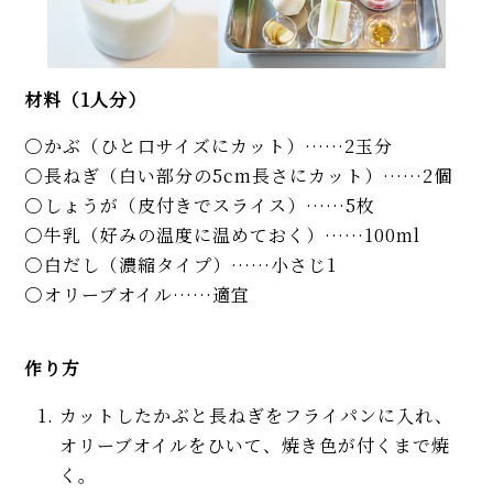
材料（1人分）
かぶ（ひと口サイズにカット）……2玉分
長ねぎ（白い部分の5cm長さにカット）……2個
しょうが（皮付きでスライス）……5枚
牛乳（好みの温度に温めておく）……100ml
白だし（濃縮タイプ）……小さじ1
オリーブオイル……適宜
作り方
カットしたかぶと長ねぎをフライパンに入れ、
オリーブオイルをひいて、焼き色が付くまで焼
く。