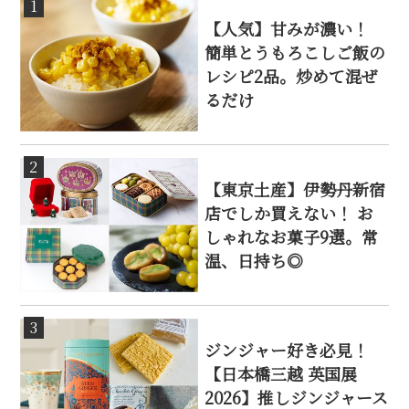
1
【人気】甘みが濃い！
簡単とうもろこしご飯の
レシピ2品。炒めて混ぜ
るだけ
2
【東京土産】伊勢丹新宿
店でしか買えない！ お
しゃれなお菓子9選。常
温、日持ち◎
3
ジンジャー好き必見！
【日本橋三越 英国展
2026】推しジンジャース