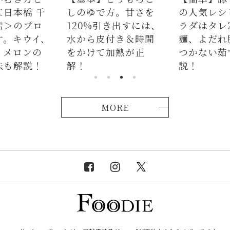
日本橋 千
しのゆで方。甘さを
の人気レシ
＞のプロ
120%引き出すには、
ラダはタレ
。キウイ、
水から皮付き＆時間
麺、よだれ
メロンの
をかけて加熱が正
つかない茹
も解説！
解！
説！
MORE