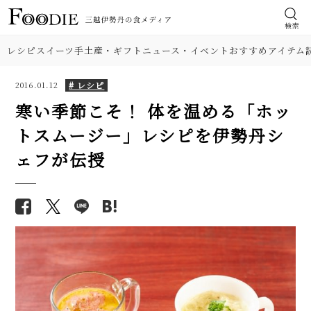
検索
レシピ
スイーツ
手土産・ギフト
ニュース・イベント
おすすめアイテム
# レシピ
2016.01.12
寒い季節こそ！ 体を温める「ホッ
トスムージー」レシピを伊勢丹シ
食材
【人気】甘みが濃い！ 簡単とう
【基本の塩分18%】手作り梅干
ェフが伝授
もろこしご飯のレシピ2品。炒め
しのレシピ（作り方）。初めて
肉
て混ぜるだけ
でも失敗しにくい！
【人気】鶏ささみの簡単レシピ5
野菜
【プロが解説】らっきょうの漬
品。しょうゆ焼き、大葉チーズフ
け方。「甘酢漬け」と「塩漬
ライ…筋取り、茹で方、柔らか
け」2つのレシピ
料理の種類
くするコツも解説！
【簡単】ゴロゴロひき肉が美
【シェフ直伝】ジェノベーゼソ
味！ 沖縄「タコライス」本格レ
調理法
ースのレシピ。意外なコツはオ
シピ。辛さ調節できて子どもに
リーブ油を使わないこと!?