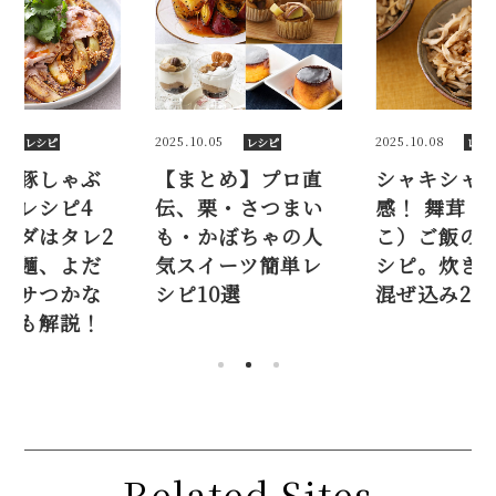
6
2025.10.05
2025.10.08
レシピ
レシピ
レシ
】豚しゃぶ
【まとめ】プロ直
シャキシャ
気レシピ4
伝、栗・さつまい
感！ 舞茸（
ラダはタレ2
も・かぼちゃの人
こ）ご飯の
け麺、よだ
気スイーツ簡単レ
シピ。炊き
パサつかな
シピ10選
混ぜ込み2品
方も解説！
Related Sites