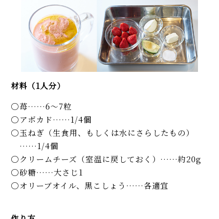
材料（1人分）
苺……6～7粒
アボカド……1/4個
玉ねぎ（生食用、もしくは水にさらしたもの）
……1/4個
クリームチーズ（室温に戻しておく）……約20g
砂糖……大さじ1
オリーブオイル、黒こしょう……各適宜
作り方