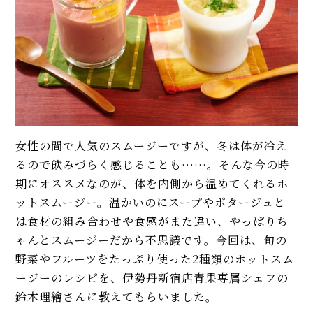
も人気
イベント・ピックアップ
柚子胡椒（ゆずこしょう）の自
【本格】韓国料理店「石焼きビ
家製レシピ。市販品では味わえ
ビンパ」人気レシピ。具材のナム
ないフレッシュさ！
ル、ひき肉、タレの味付けに注
目！
【基本】とうもろこしのゆで
【簡単】豚しゃぶ肉の人気レシ
方。甘さを120%引き出すには、
ピ4品。サラダはタレ2種、つけ
水から皮付き＆時間をかけて加
麺、よだれ豚。パサつかない茹
熱が正解！
で方も解説！
女性の間で人気のスムージーですが、冬は体が冷え
【初心者必見】干さない、シソ
【簡単】こんにゃくレシピ4品。
不要！ 昔ながらの塩漬け梅干し
るので飲みづらく感じることも……。そんな今の時
甘辛味の煮物、炒め物、サラ
の簡単な作り方
期にオススメなのが、体を内側から温めてくれるホ
ダ、唐揚げ…アク抜き、栄養も解
説！
ットスムージー。温かいのにスープやポタージュと
モヒートの基本レシピ。すっきり
は食材の組み合わせや食感がまた違い、やっぱりち
エリックサウス直伝「本格バタ
爽快！
ゃんとスムージーだから不思議です。今回は、旬の
ーチキンカレー」人気レシピ。
甘さ控えめで米にも合う！
野菜やフルーツをたっぷり使った2種類のホットスム
MORE
ージーのレシピを、伊勢丹新宿店青果専属シェフの
【簡単】菜の花の人気レシピ5
鈴木理繪さんに教えてもらいました。
品。おひたし、辛子和え、酢味