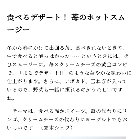
噌和え、パスタ、生春巻き！
【膨らまない悩み解消】シフォ
食べるデザート！ 苺のホットスム
ンケーキの簡単レシピ。人気の
ージー
紅茶＆バナナ味も紹介！
【ヴィロン直伝】オニオングラタ
冬から春にかけて出回る苺。食べきれないときや、
ンスープのレシピ。飴色玉ねぎ＆
とろ～りチーズが美味！
生で食べると酸っぱかった……というときには、ぜ
ひスムージーに。苺×クリームチーズの黄金コンビ
MORE
で、「まるでデザート!!」のような華やかな味わいに
仕上がります。さらに、アボカド、玉ねぎが入って
いるので、野菜も一緒に摂れるのがうれしいです
ね。
「テーマは、食べる温かスイーツ。苺の代わりにリ
ンゴ、クリームチーズの代わりにヨーグルトでもお
いしいです」（鈴木シェフ）