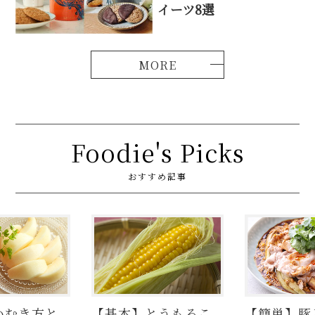
イーツ8選
Foodie's Picks
おすすめ記事
むき方と
【基本】とうもろこ
【簡単】豚