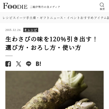
検索
レシピ
スイーツ
手土産・ギフト
ニュース・イベント
おすすめアイテム
# レシピ
2015.12.26
生わさびの味を120％引き出す！
選び方・おろし方・使い方
食材
【簡単】ピーマンの肉詰め人気
【基本の塩分18%】手作り梅干
レシピ。洋風・和風2品。剥がれ
しのレシピ（作り方）。初めて
肉
ない焼き方も解説！
でも失敗しにくい！
野菜
【人気】甘みが濃い！ 簡単とう
【プロが解説】らっきょうの漬
もろこしご飯のレシピ2品。炒め
け方。「甘酢漬け」と「塩漬
て混ぜるだけ
け」2つのレシピ
料理の種類
【シェフ直伝】本格「担々麺」
【シェフ直伝】ジェノベーゼソ
調理法
人気レシピ。濃厚なのにすっき
ースのレシピ。意外なコツはオ
り味！ 汁なしも紹介
リーブ油を使わないこと!?