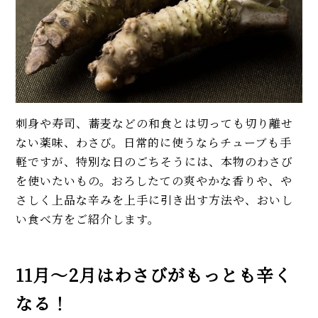
イベント・ピックアップ
【人気】鶏ささみの簡単レシピ5
柚子胡椒（ゆずこしょう）の自
品。しょうゆ焼き、大葉チーズフ
家製レシピ。市販品では味わえ
ライ…筋取り、茹で方、柔らか
ないフレッシュさ！
くするコツも解説！
【基本】とうもろこしのゆで
【簡単】ゴロゴロひき肉が美
方。甘さを120%引き出すには、
味！ 沖縄「タコライス」本格レ
水から皮付き＆時間をかけて加
シピ。辛さ調節できて子どもに
刺身や寿司、蕎麦などの和食とは切っても切り離せ
熱が正解！
も人気
ない薬味、わさび。日常的に使うならチューブも手
【初心者必見】干さない、シソ
【稲田シェフ】人気カレーうど
軽ですが、特別な日のごちそうには、本物のわさび
不要！ 昔ながらの塩漬け梅干し
ん簡単レシピ2品（京都風、キー
を使いたいもの。おろしたての爽やかな香りや、や
の簡単な作り方
マ風）。具と出汁に技あり！
さしく上品な辛みを上手に引き出す方法や、おいし
【本格】韓国料理店「石焼きビ
い食べ方をご紹介します。
モヒートの基本レシピ。すっきり
ビンパ」人気レシピ。具材のナム
爽快！
ル、ひき肉、タレの味付けに注
目！
11月〜2月はわさびがもっとも辛く
MORE
【簡単】豚しゃぶ肉の人気レシ
ピ4品。サラダはタレ2種、つけ
なる！
麺、よだれ豚。パサつかない茹