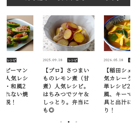
8
2026.05.18
2026.08.07
レシピ
レシピ
レシ
】さつまい
【稲田シェフ】人
【簡単】ピ
モン煮（甘
気カレーうどん簡
の肉詰め人
気レシピ。
単レシピ2品（京都
ピ。洋風・和
つでツヤ＆
風、キーマ風）。
品。剥がれ
り。弁当に
具と出汁に技あ
き方も解説
り！