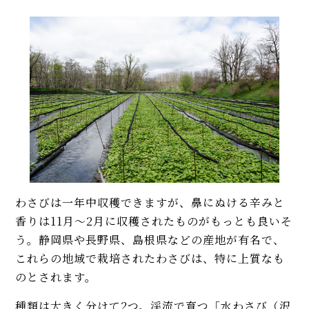
で方も解説！
【簡単】こんにゃくレシピ4品。
甘辛味の煮物、炒め物、サラ
ダ、唐揚げ…アク抜き、栄養も解
説！
エリックサウス直伝「本格バタ
ーチキンカレー」人気レシピ。
甘さ控えめで米にも合う！
MORE
わさびは一年中収穫できますが、鼻にぬける辛みと
香りは11月～2月に収穫されたものがもっとも良いそ
う。静岡県や長野県、島根県などの産地が有名で、
これらの地域で栽培されたわさびは、特に上質なも
のとされます。
種類は大きく分けて2つ。渓流で育つ「水わさび（沢