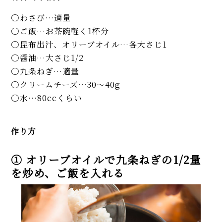
わさび…適量
ご飯…お茶碗軽く1杯分
昆布出汁、オリーブオイル…各大さじ1
醤油…大さじ1/2
九条ねぎ…適量
クリームチーズ…30〜40g
水…80ccくらい
作り方
① オリーブオイルで九条ねぎの1/2量
を炒め、ご飯を入れる