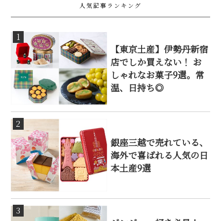
人気記事ランキング
1
【東京土産】伊勢丹新宿
店でしか買えない！ お
しゃれなお菓子9選。常
温、日持ち◎
2
銀座三越で売れている、
海外で喜ばれる人気の日
本土産9選
3