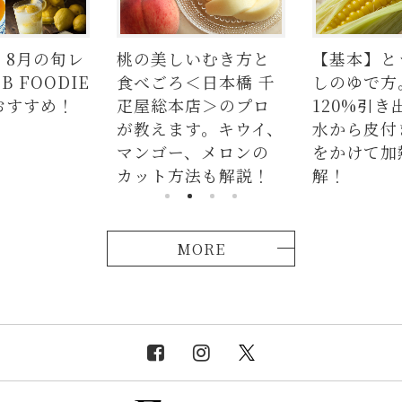
いむき方と
【基本】とうもろこ
【簡単】豚
＜日本橋 千
しのゆで方。甘さを
の人気レシ
店＞のプロ
120%引き出すには、
ラダはタレ
す。キウイ、
水から皮付き＆時間
麺、よだれ
、メロンの
をかけて加熱が正
つかない茹
法も解説！
解！
説！
MORE