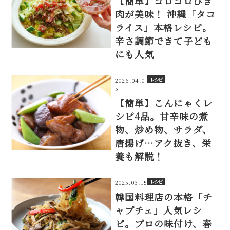
【簡単】ゴロゴロひき
肉が美味！ 沖縄「タコ
ライス」本格レシピ。
辛さ調節できて子ども
にも人気
レシピ
2026.04.0
5
【簡単】こんにゃくレ
シピ4品。甘辛味の煮
物、炒め物、サラダ、
唐揚げ…アク抜き、栄
養も解説！
レシピ
2025.03.15
韓国料理店の本格「チ
ャプチェ」人気レシ
ピ。プロの味付け、春