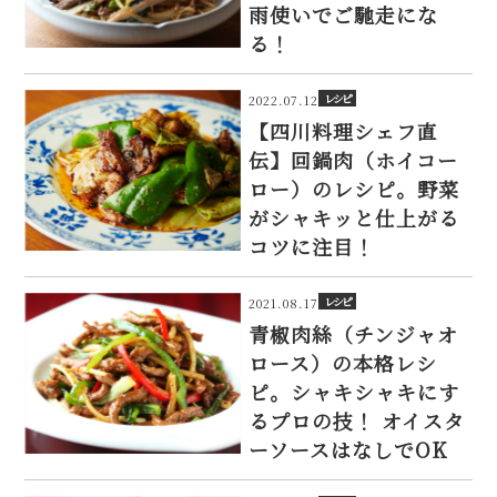
雨使いでご馳走にな
る！
レシピ
2022.07.12
【四川料理シェフ直
伝】回鍋肉（ホイコー
ロー）のレシピ。野菜
がシャキッと仕上がる
コツに注目！
レシピ
2021.08.17
青椒肉絲（チンジャオ
ロース）の本格レシ
ピ。シャキシャキにす
るプロの技！ オイスタ
ーソースはなしでOK