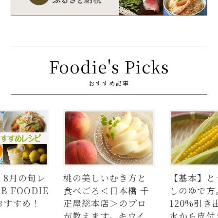
Foodie's Picks
おすすめ記事
】8月の旬レ
桃の美しいむき方と
【基本】と
 FOODIE
食べごろ＜日本橋 千
しのゆで方
おすすめ！
疋屋総本店＞のプロ
120%引き
が教えます。キウイ、
水から皮付