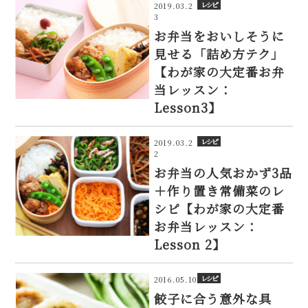
レシピ
2019.03.2
3
お弁当をおいしそうに
見せる「詰め方テク」
【わが家の大定番お弁
当レッスン：
Lesson3】
レシピ
2019.03.2
2
お弁当の人気おかず3品
＋作り置き常備菜のレ
シピ【わが家の大定番
お弁当レッスン：
Lesson 2】
レシピ
2016.05.10
餃子に合う意外な具