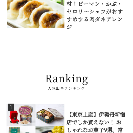
材！ピーマン・かぶ・
セロリ～シェフがおす
すめする肉ダネアレン
ジ
Ranking
人気記事ランキング
1
【東京土産】伊勢丹新宿
店でしか買えない！ お
しゃれなお菓子9選。常