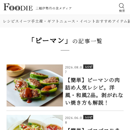
検索
レシピ
スイーツ
手土産・ギフト
ニュース・イベント
おすすめアイテム
「ピーマン」
の記事一覧
レシピ
2026.08.0
7
【簡単】ピーマンの肉
詰め人気レシピ。洋
風・和風2品。剥がれな
い焼き方も解説！
レシピ
2026.06.0
8