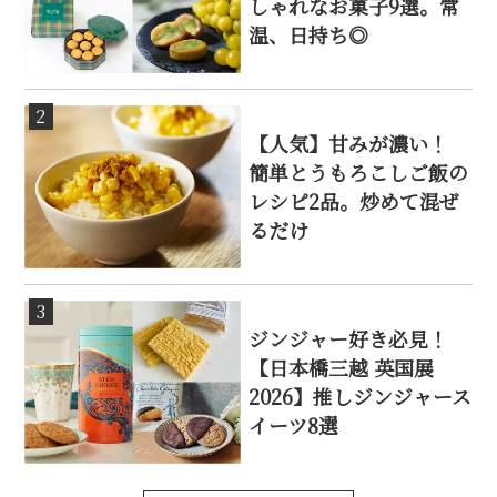
しゃれなお菓子9選。常
温、日持ち◎
2
【人気】甘みが濃い！
簡単とうもろこしご飯の
レシピ2品。炒めて混ぜ
るだけ
3
ジンジャー好き必見！
【日本橋三越 英国展
2026】推しジンジャース
イーツ8選