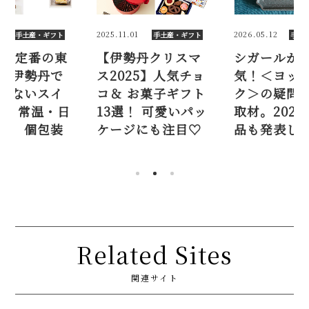
1
2026.05.12
2026.08.06
手土産・ギフト
手土産・ギフト
手土
丹クリスマ
シガールが大人
【2026新
25】人気チョ
気！＜ヨックモッ
京土産】伊
お菓子ギフト
ク＞の疑問を徹底
しか買えな
！ 可愛いパッ
取材。2026年新商
ーツ9選。常
にも注目♡
品も発表します♡
持ちよし、
も多数！
Related Sites
関連サイト