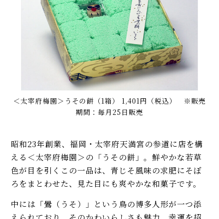
＜太宰府梅園＞うその餅（1箱） 1,401円（税込） ※販売
期間：毎月25日販売
昭和23年創業、福岡・太宰府天満宮の参道に店を構
える＜太宰府梅園＞の「うその餅」。鮮やかな若草
色が目を引くこの一品は、青じそ風味の求肥にそぼ
ろをまとわせた、見た目にも爽やかな和菓子です。
中には「鷽（うそ）」という鳥の博多人形が一つ添
えられており、そのかわいらしさも魅力。幸運を招