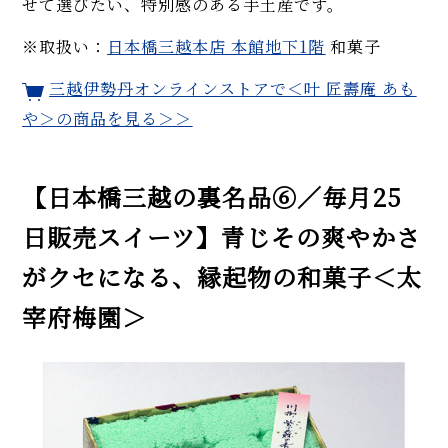
せて選びたい、特別感のある手土産です。
※取扱い：
日本橋三越本店 本館地下1階
和菓子
三越伊勢丹オンラインストアで
＜叶 匠壽庵 あも
や＞
の商品を見る＞＞
【日本橋三越の裏名品⑥／毎月25
日販売スイーツ】青じその爽やかさ
がクセになる、縁起物の和菓子＜太
宰府梅園＞