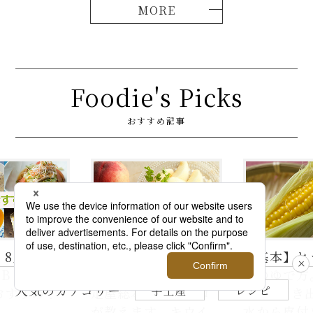
Foodie's Picks
おすすめ記事
いむき方と
【基本】とうもろこ
【簡単】豚
＜日本橋 千
しのゆで方。甘さを
の人気レシ
人気のカテゴリー
手土産
レシピ
店＞のプロ
120%引き出すには、
ラダはタレ
す。キウイ、
水から皮付き＆時間
麺、よだれ