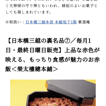
く天神様の守り神ともいわれ、縁起のよいお菓子と
しても親しまれています。
※取扱い：
日本橋三越本店 本館地下1階
菓遊庵
【日本橋三越の裏名品⑦／毎月1
日・最終日曜日販売】上品な赤色が
映える、もっちり食感が魅力のお赤
飯＜榮太樓總本鋪＞