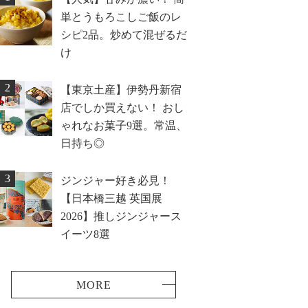
単とうもろこしご飯のレ
シピ2品。炒めて混ぜるだ
け
2
【東京土産】伊勢丹新宿
店でしか買えない！ おし
ゃれなお菓子9選。常温、
日持ち◎
3
ジンジャー好き必見！
【日本橋三越 英国展
2026】推しジンジャース
イーツ8選