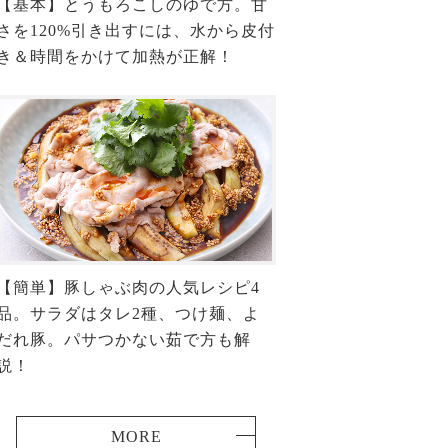
【基本】とうもろこしのゆで方。甘
さを120%引き出すには、水から皮付
き＆時間をかけて加熱が正解！
【簡単】豚しゃぶ肉の人気レシピ4
品。サラダはタレ2種、つけ麺、よ
だれ豚。パサつかない茹で方も解
説！
MORE