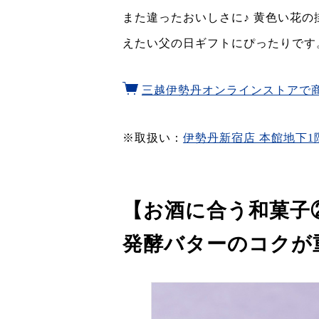
また違ったおいしさに♪ 黄色い花
えたい父の日ギフトにぴったりです
三越伊勢丹オンラインストアで
※取扱い：
伊勢丹新宿店 本館地下1
【お酒に合う和菓子
発酵バターのコクが