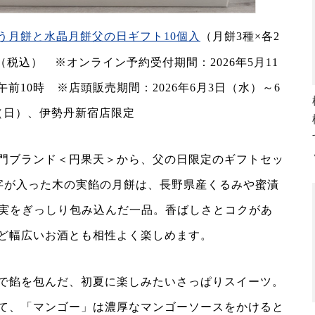
う月餅と水晶月餅父の日ギフト10個入
（月餅3種×各2
3円（税込） ※オンライン予約受付期間：2026年5月11
午前10時 ※店頭販売期間：2026年6月3日（水）～6
（日）、伊勢丹新宿店限定
門ブランド＜円果天＞から、父の日限定のギフトセッ
」の文字が入った木の実餡の月餅は、長野県産くるみや蜜漬
果実をぎっしり包み込んだ一品。香ばしさとコクがあ
ど幅広いお酒とも相性よく楽しめます。
で餡を包んだ、初夏に楽しみたいさっぱりスイーツ。
て、「マンゴー」は濃厚なマンゴーソースをかけると