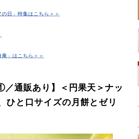
父の日」特集はこちら＞＞
＞
遊庵」はこちら＞＞
①／通販あり】＜円果天＞ナッ
、ひと口サイズの月餅とゼリ