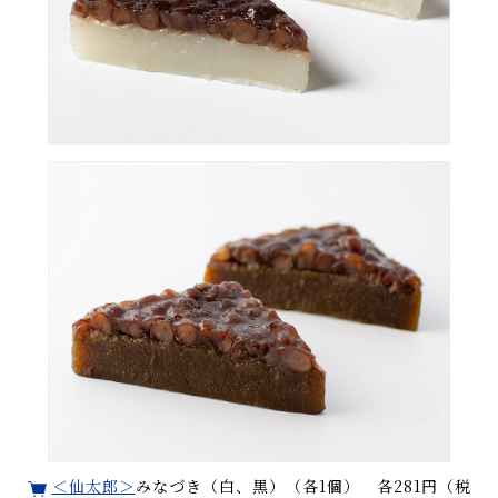
＜仙太郎＞
みなづき（白、黒）（各1個） 各281円（税