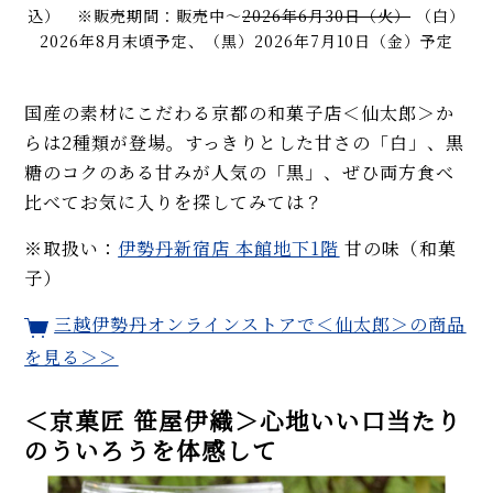
込） ※販売期間：販売中〜
2026年6月30日（火）
（白）
2026年8月末頃予定、（黒）2026年7月10日（金）予定
国産の素材にこだわる京都の和菓子店＜仙太郎＞か
らは2種類が登場。すっきりとした甘さの「白」、黒
糖のコクのある甘みが人気の「黒」、ぜひ両方食べ
比べてお気に入りを探してみては？
※取扱い：
伊勢丹新宿店 本館地下1階
甘の味（和菓
子）
三越伊勢丹オンラインストアで＜仙太郎＞の商品
を見る＞＞
＜京菓匠 笹屋伊織＞心地いい口当たり
のういろうを体感して