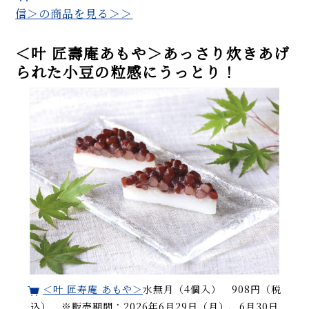
信＞の商品を見る＞＞
＜叶 匠壽庵あもや＞あっさり炊きあげ
られた小豆の粒感にうっとり！
＜叶 匠寿庵 あもや＞
水無月（4個入） 908円（税
込） ※販売期間：2026年6月29日（月）、6月30日