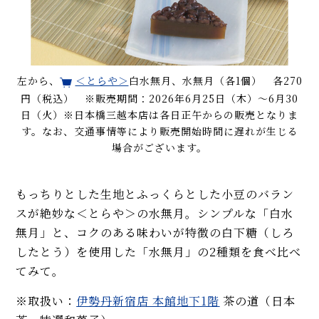
左から、
＜とらや＞
白水無月、水無月（各1個） 各270
円（税込） ※販売期間：2026年6月25日（木）〜6月30
日（火）※日本橋三越本店は各日正午からの販売となりま
す。なお、交通事情等により販売開始時間に遅れが生じる
場合がございます。
もっちりとした生地とふっくらとした小豆のバラン
スが絶妙な＜とらや＞の水無月。シンプルな「白水
無月」と、コクのある味わいが特徴の白下糖（しろ
したとう）を使用した「水無月」の2種類を食べ比べ
てみて。
※取扱い：
伊勢丹新宿店 本館地下1階
茶の道（日本