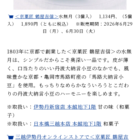
＜京菓匠 鶴屋吉信＞
水無月（3個入） 1,134円、（5個
入） 1,890円（ともに税込） ※販売期間：2026年6月29
日（月）、6月30日（火）
1803年に京都で創業した＜京菓匠 鶴屋吉信＞の水無
月は、シンプルだからこそ奥深い一品です。皮が薄
く、口当たりのいい丹波大納言小豆のなかでも、風
味豊かな京都・亀岡市馬路町産の「馬路大納言小
豆」を使用。もっちりなめらかなういろうとこだわ
りの丹波大納言小豆のハーモニーを楽しめます。
※取扱い：
伊勢丹新宿店 本館地下1階
甘の味（和菓
子）
※取扱い：
日本橋三越本店 本館地下1階
和菓子
三越伊勢丹オンラインストアで＜京菓匠 鶴屋吉