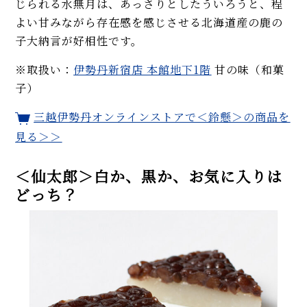
じられる水無月は、あっさりとしたういろうと、程
よい甘みながら存在感を感じさせる北海道産の鹿の
子大納言が好相性です。
※取扱い：
伊勢丹新宿店 本館地下1階
甘の味（和菓
子）
三越伊勢丹オンラインストアで＜鈴懸＞の商品を
見る＞＞
＜仙太郎＞白か、黒か、お気に入りは
どっち？