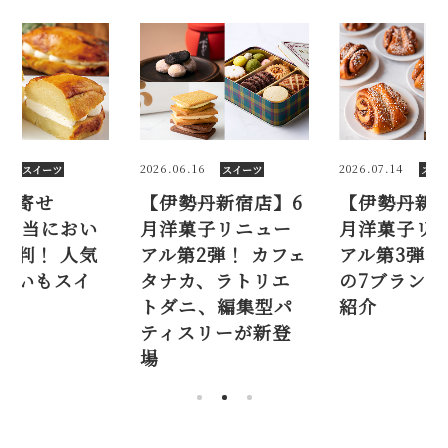
6
2026.07.14
2025.10.07
スイーツ
スイーツ
スイ
丹新宿店】6
【伊勢丹新宿店】7
【お取り寄
子リニュー
月洋菓子リニュー
2025】本
2弾！ カフェ
アル第3弾！ 新登場
しいと評判！
、ラトリエ
の7ブランドを一挙
のさつまい
、編集型パ
紹介
ーツ6選
リーが新登