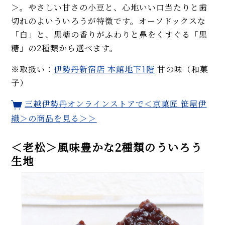
＞。やさしい甘さの小豆と、心地いい口当たりと歯
切れのよいういろうが特徴です。オーソドックスな
「白」と、黒糖の香りがふわりと鼻をくすぐる「黒
糖」の2種類から選べます。
※取扱い：
伊勢丹新宿店 本館地下1階
甘の味（和菓
子）
三越伊勢丹オンラインストアで＜京菓匠 笹屋伊
織＞の商品を見る＞＞
＜老松＞風味豊かな2種類のういろう
生地