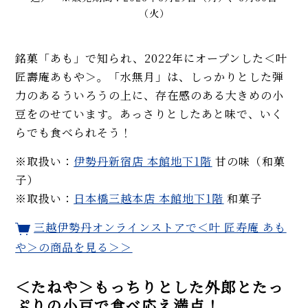
（火）
銘菓「あも」で知られ、2022年にオープンした＜叶
匠壽庵あもや＞。「水無月」は、しっかりとした弾
力のあるういろうの上に、存在感のある大きめの小
豆をのせています。あっさりとしたあと味で、いく
らでも食べられそう！
※取扱い：
伊勢丹新宿店 本館地下1階
甘の味（和菓
子）
※取扱い：
日本橋三越本店 本館地下1階
和菓子
三越伊勢丹オンラインストアで＜叶 匠寿庵 あも
や＞の商品を見る＞＞
＜たねや＞もっちりとした外郎とたっ
ぷりの小豆で食べ応え満点！