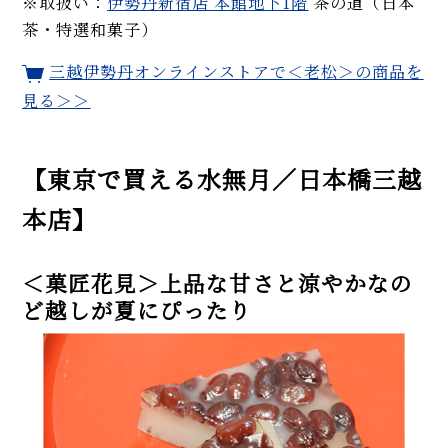
※取扱い：
伊勢丹新宿店 本館地下1階
茶の道（日本
茶・特選和菓子）
三越伊勢丹オンラインストアで＜老松＞の商品を
見る＞＞
【東京で買える水無月／日本橋三越
本店】
＜菓匠花見＞上品な甘さと涼やかなの
ど越しが夏にぴったり