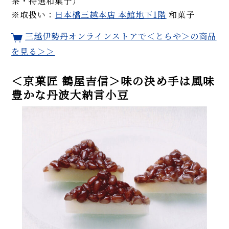
茶・特選和菓子）
※取扱い：
日本橋三越本店 本館地下1階
和菓子
三越伊勢丹オンラインストアで＜とらや＞の商品
を見る＞＞
＜京菓匠 鶴屋吉信＞味の決め手は風味
豊かな丹波大納言小豆