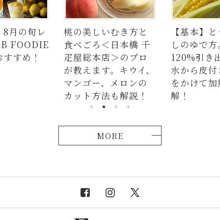
いむき方と
【基本】とうもろこ
【簡単】豚
＜日本橋 千
しのゆで方。甘さを
の人気レシ
店＞のプロ
120%引き出すには、
ラダはタレ
す。キウイ、
水から皮付き＆時間
麺、よだれ
、メロンの
をかけて加熱が正
つかない茹
法も解説！
解！
説！
MORE