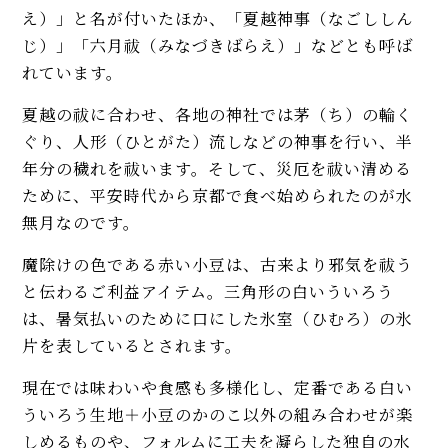
え）」と名が付いたほか、「夏越神事（なごししん
じ）」「六月祓（みなづきばらえ）」などとも呼ば
れています。
夏越の祓に合わせ、各地の神社では茅（ち）の輪く
ぐり、人形（ひとがた）流しなどの神事を行い、半
年分の穢れを祓います。そして、災厄を祓い清める
ために、平安時代から京都で食べ始められたのが水
無月なのです。
魔除けの色である赤い小豆は、古来より邪気を祓う
と伝わるご利益アイテム。三角形の白いういろう
は、暑気払いのために口にした氷室（ひむろ）の氷
片を表しているとされます。
現在では味わいや食感も多様化し、定番である白い
ういろう生地＋小豆のかのこ以外の組み合わせが楽
しめるものや、フォルムに工夫を凝らした独自の水