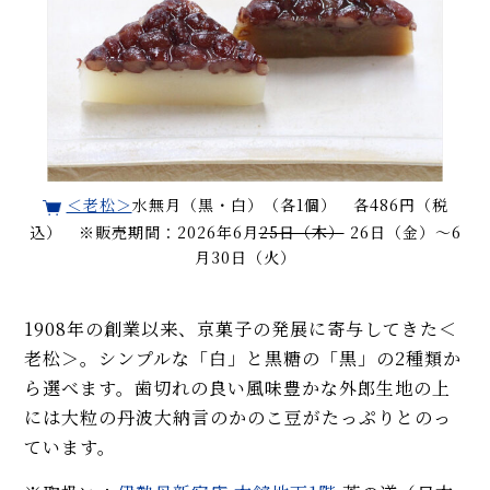
＜老松＞
水無月（黒・白）（各1個） 各486円（税
込） ※販売期間：2026年6月
25日（木）
26日（金）〜6
月30日（火）
1908年の創業以来、京菓子の発展に寄与してきた＜
老松＞。シンプルな「白」と黒糖の「黒」の2種類か
ら選べます。歯切れの良い風味豊かな外郎生地の上
には大粒の丹波大納言のかのこ豆がたっぷりとのっ
ています。