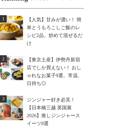
1
【人気】甘みが濃い！ 簡
単とうもろこしご飯のレ
シピ2品。炒めて混ぜるだ
け
2
【東京土産】伊勢丹新宿
店でしか買えない！ おし
ゃれなお菓子9選。常温、
日持ち◎
3
ジンジャー好き必見！
【日本橋三越 英国展
2026】推しジンジャース
イーツ8選