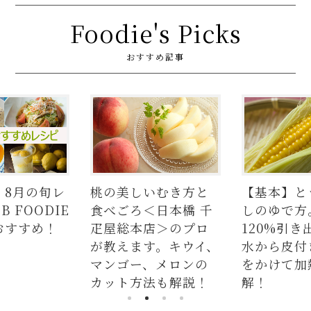
Foodie's Picks
おすすめ記事
】8月の旬レ
桃の美しいむき方と
【基本】と
 FOODIE
食べごろ＜日本橋 千
しのゆで方
おすすめ！
疋屋総本店＞のプロ
120%引き
が教えます。キウイ、
水から皮付
マンゴー、メロンの
をかけて加
カット方法も解説！
解！