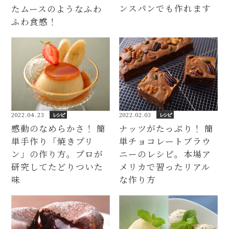
ンスパンでも作れます
たムースのようなふわ
ふわ食感！
2022.04.23
レシピ
2022.02.03
レシピ
感動のなめらかさ！ 簡
ナッツがたっぷり！ 簡
単手作り「焼きプリ
単チョコレートブラウ
ン」の作り方。プロが
ニーのレシピ。本場ア
研究してたどりついた
メリカで習ったリアル
味
な作り方