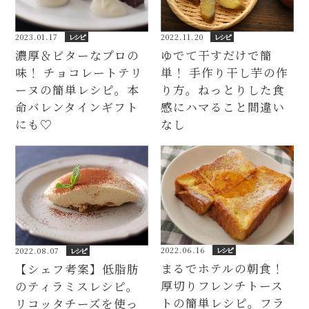
2023.01.17
レシピ
2022.11.20
レシピ
濃厚＆ビターなプロの
ゆでて干すだけで簡
味！ チョコレートテリ
単！ 手作り干し芋の作
ーヌの簡単レシピ。本
り方。ねっとりした食
命バレンタインギフト
感にハマること間違い
にも♡
なし
2022.06.16
レシピ
2022.08.07
レシピ
まるでホテルの朝食！
【シェフ考案】低脂肪
厚切りフレンチトース
のティラミスレシピ。
トの簡単レシピ。フラ
リコッタチーズを使っ