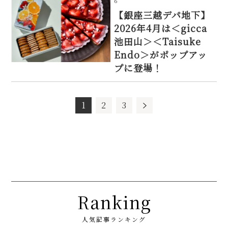
6
【銀座三越デパ地下】
2026年4月は＜gicca
池田山＞＜Taisuke
Endo＞がポップアッ
プに登場！
1
2
3
Ranking
人気記事ランキング