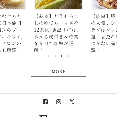
いむき方と
【基本】とうもろこ
【簡単】豚
＜日本橋 千
しのゆで方。甘さを
の人気レシ
店＞のプロ
120%引き出すには、
ラダはタレ
す。キウイ、
水から皮付き＆時間
麺、よだれ
、メロンの
をかけて加熱が正
つかない茹
法も解説！
解！
説！
MORE