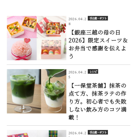
手土産・ギフト
2026.04.2
8
【銀座三越の母の日
2026】限定スイーツ＆
お弁当で感謝を伝えよ
う
レシピ
2026.04.2
5
【一保堂茶舗】抹茶の
点て方、抹茶ラテの作
り方。初心者でも失敗
しない飲み方のコツ満
載！
手土産・ギフト
2026.04.2