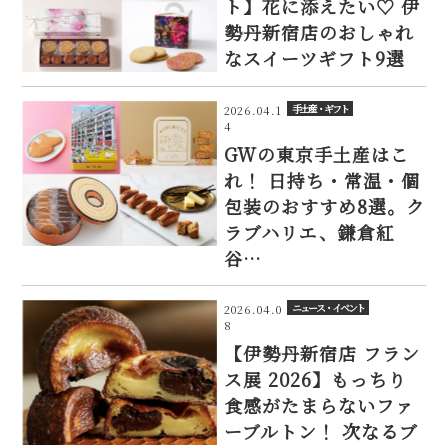
ト】花に添えたい♡ 伊
勢丹新宿店のおしゃれ
なスイーツギフト9選
手土産・ギフト
2026.04.1
4
GWの東京手土産はこ
れ！ 日持ち・常温・個
包装のおすすめ8選。ク
ラブハリエ、鎌倉紅
谷…
ニュース・イベント
2026.04.0
8
【伊勢丹新宿店 フラン
ス展 2026】もっちり
食感がたまらないファ
ーブルトン！ 次なるブ