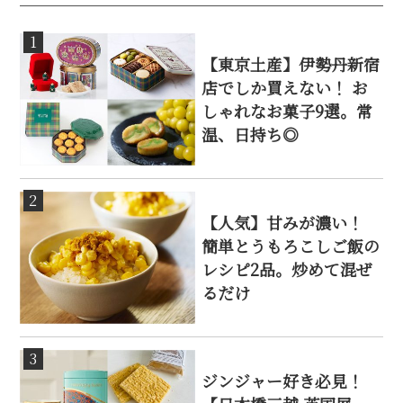
1
【東京土産】伊勢丹新宿
店でしか買えない！ お
しゃれなお菓子9選。常
温、日持ち◎
2
【人気】甘みが濃い！
簡単とうもろこしご飯の
レシピ2品。炒めて混ぜ
るだけ
3
ジンジャー好き必見！