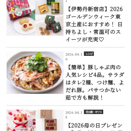
1
【伊勢丹新宿店】2026
ゴールデンウィーク東
京土産におすすめ！ 日
持ちよし・常温可のス
イーツが充実♡
レシピ
2026.04.1
6
【簡単】豚しゃぶ肉の
人気レシピ4品。サラダ
はタレ2種、つけ麺、よ
だれ豚。パサつかない
茹で方も解説！
手土産・ギフト
2026.04.1
5
【2026母の日プレゼン