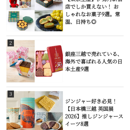
店でしか買えない！ お
しゃれなお菓子9選。常
温、日持ち◎
2
銀座三越で売れている、
海外で喜ばれる人気の日
本土産9選
3
ジンジャー好き必見！
【日本橋三越 英国展
2026】推しジンジャース
イーツ8選