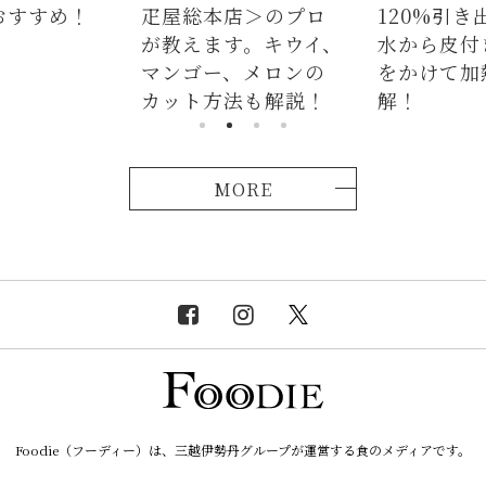
屋総本店＞のプロ
120%引き出すには、
ラ
教えます。キウイ、
水から皮付き＆時間
麺
ンゴー、メロンの
をかけて加熱が正
つ
ット方法も解説！
解！
説
MORE
Foodie（フーディー）は、三越伊勢丹グループが運営する食のメディアです。