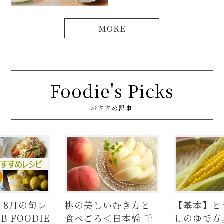
Foodie's Picks
おすすめ記事
の美しいむき方と
【基本】とうもろこ
【
べごろ＜日本橋 千
しのゆで方。甘さを
の