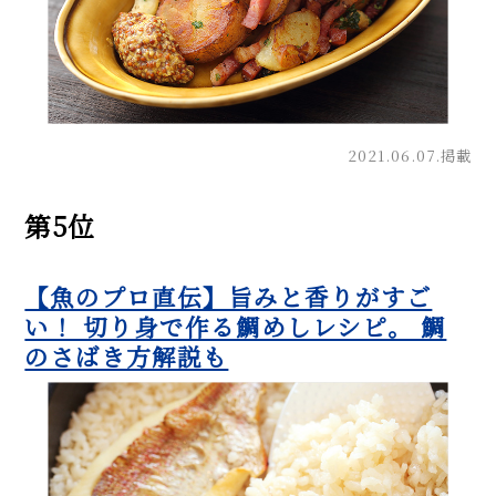
2021.06.07.掲載
第5位
【魚のプロ直伝】旨みと香りがすご
い！ 切り身で作る鯛めしレシピ。 鯛
のさばき方解説も